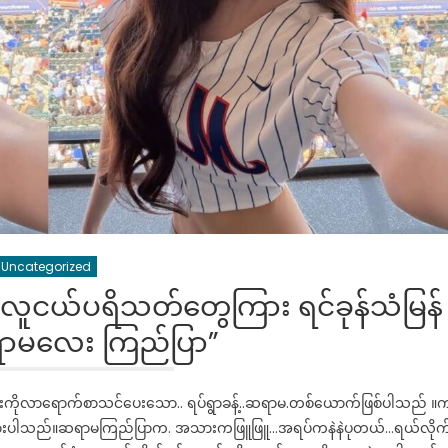
Uncategorized
လူငယ်ပရိသတ်တွေကြား ရင်ခုန်သံမြန်
ရာမလေး ကြည်ပြာ”
်းကိုလာရောက်စာသင်ပေးသော.. ရပ်ရွာခန့်..ဆရာမ.တစ်ယောက်ဖြစ်ပါသည် ။
မှတ်ထားပါသည်။ဆရာမကြည်ပြာက. အသားကဖြူဖြူ…အရပ်ကနဲနဲပုတယ်…ရယ်လိုက