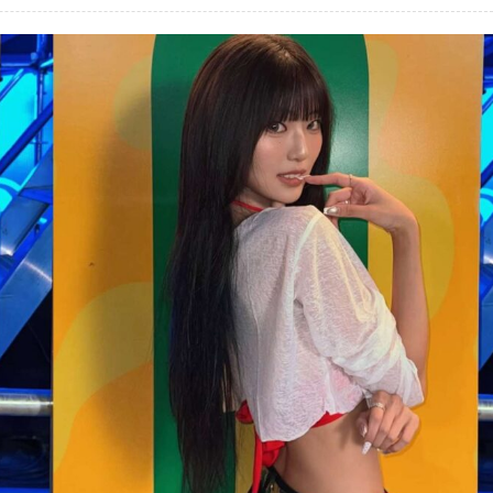
အလှ
တွေ
နဲ့…
လူငယ်
ပရိသတ်
တွေ
ကြား
ရင်ခုန်
သံ
မြန်
စေ
တဲ့
ဆရာမ
လေး
ကြည်
ပြာ”