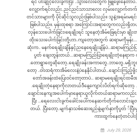
ရင် ပါးချိုင့်လေးခွက်ပြီး ..သွားလေးတွေက ဖြူဖွေးနေတ
လျှောက်ရင်လည်း..ညင်ညင်သာသာလေး လှမ်းလျှောက်တက်ပြီ
တင်သားများကို ပိုင်ဆိုင်သူလည်းဖြစ်ပါသည်။ သူနဲ့အရမ်းမ
ဖြစ်ပါသည်။. မှန်းထုစရာ အကြောင်းအရာတွေကလည်းရှိတယ်လ
လှန်သေးပေါက်ခြင်း၊ရေချိုးရင် သူနေတဲ့အိမ်ခြေရင်းမှာ ချိုးတ
ထိုးသေးပေါက်ခြင်းတို့ဟာ..ကျတော့အတွက် ဆရာမကိုမှန်း…. 
ဆုံးက.. မနက်ရေချိုးချိန်နှင့်ညနေရေချိုးချိန်ပဲ…ဆရာမကြည
ပွတ် ချေးတွန်းတယ်….ဆရာမကြည်ပြာရေချိုးတဲ့နေရာက 
.တောရွာတွေဆိုတော့..ရေချိုးခန်းအကာတွေ..ဘာတွေ..မရှိဘူး
တော့ ..ဝါးထရံကာအိမ်လေးနဲ့ပဲနေနိုင်ပါတယ်…ချောင်းကြည့်
တော်အခန်းထဲပြေးဝင်တော့တာပဲ… ဆရာမရေချိုးရင်ထမီအ
.ရေချိုးတဲ့နေရာကိုလာတယ်ဒီနေ့ကျောင်းပိတ်ရက်ဆိုတော့
.ချောင်းနေကျအပေါက်မှာနေရာယူလိုက်တယ်ဆရာမကလည်း…. ရာ
ပြီး …ရေလေးငါးခွက်ခေါင်းပေါ်ကနေဆက်တိုက်လောင်းချလိ
တယ်. .ပြီးတော့..မျက်နှာသစ်ဆေးရည်နဲ့မျက်နှာကိုပွတ် ်ပြီ
ကားထွက်နေတဲ့တင်ပါးကြ
Posted
July 29, 2026
on