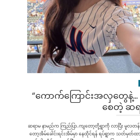
“ကောက်ကြောင်းအလှတွေနဲ့… 
စေတဲ့ ဆ
ဆရာမ နာမည်က ကြည်ပြာ..ကျတော့တို့ရွာကို လာပြီး မူလတန
တော့အိမ်ခေါင်းရင်းအိမ်မှာ နေထိုင်ရန် ရပ်ရွာက သတ်