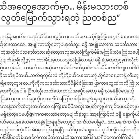
ထိအတွေ့အောက်မှာ… မိန်းမသားတစ်
 လွတ်မြောက်သွားရတဲ့ ညတစ်ည”
ကုန်နဲ့အဝတ်အထည်ဆိုင်လေးဖွင့်ထားတယ်လေ…ဆိုင်ဖွင့်ဖို့အတွက်စောစော
တည်းနေတာလေ…အပျိုလားဆိုတော့မဟုတ်ဘူး..စန္ဒီ အမျိုးသားက သင်္ဘောသား
သိတဲ့အတိုင်းပဲသင်္ဘောသားဆိုတော့အလှအပလဲကြိုက်မိန်းမကြမ်းလဲကြေသပေါ
လှပျက်မှာစိုးလို့gym ကားခိုင်းခဲ့တယ်သူလဲပြန်လာရင် စန္ဒီ နဲ့အတူတူgymလိုက်
့်တော့မယ်….သင်္ဘောသားဆိုတော့လဲပင်လယ်မှာပဲဇာတ်သိမ်းတက်ကျတာပါပဲ
ာကိုသတိရမိတယ်..သတိရတိုင်းလဲ ကိုကိုဝယ်ပေးထားတဲ့ ဘိုင်ဘရေတာနဲ့ လီးတုနဲ
ာ့မရှိတော့ဘူးလေ..ကိုကိုကသင်္ဘောသားပီပီနိုင်ငံခြားအပြာကာတွေထဲကလိုကြိုး
ေကိုယ်ပေါ်ချပြီးပါလိုးတတ်သေးတယ်အစပိုင်းတော့ စန္ဒီ လဲမခံနိုင်ပေမယ့်
ပြေတော့ဘူး တစ်ခုခုလိုနေသလိုပဲ ဪတစ်ခြားသူနဲ့နေဘူးလားဆိုတော့…ဟိ
းနဲ့ဆက်ဆံဘူးတယ်လေ ကြေးစားပီပီအလိုးအမှုတ်ကျွမ်းကျင်ပေမယ့်ကျမ
ရှိတော့ပေမယ့်gymကစားတာတော့မပျက်ခဲ့ဘူး..အာ့ကြောင့်လဲ စန္ဒီ ခန္ဓာကိုယ
ေတယ်လေ..ခုခေတ်စကားနဲ့ပြောရရင်တော့စူပါအကိတ်ပေါ့ရှင်….အာ..မနက်ကကိုကို
်ထားတဲ့အိပ်အိမ်မှာကျန်ရစ်ခဲ့ပြီ….ဆိုင်မှာလဲဈေးဝယ်သူပါးလို့အရင်ကကိုက
..အိမ်ပြန်ပြီဝတ်စုံယူရင်လဲကားပိတ်တာနဲ့ဆိုအသွားအပြန်၁နာရီခွဲလောက်ကြာဦး