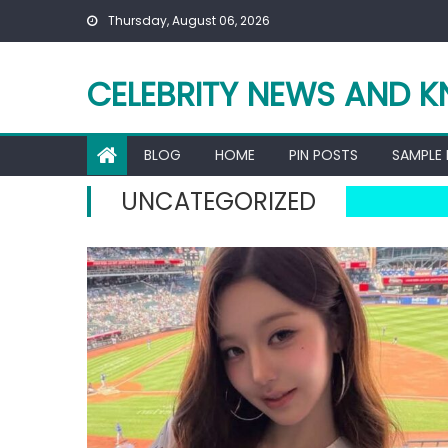
Skip
Thursday, August 06, 2026
to
content
CELEBRITY NEWS AND 
BLOG
HOME
PIN POSTS
SAMPLE
UNCATEGORIZED