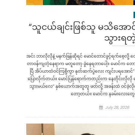
“သူငယ်ချင်းဖြစ်သူ မသိအောင်…
သွားရတဲ
အင်း ဘာလိုလိုနဲ့ မနက်ဖြန်ဆိုရင် မောင်တောင်ခွင့်ရက်စေ့လို
တာဝန်ကျတဲ့နေရာက မတူတော့ ခွဲနေရတာပေါ့။ မောင်က တောင်က
ပြီ အိပ်ယာထဲဝင်ကြစို့ကွာ နုတ်ဆက်ပွဲလေး ကျင်းပရအောင်” “ဟ
ပြောလိုက်တယ်။ မောင်ပြန်ရောက်ကတည်းက နေတိုင်းလိုလို နေ
သွားမယ်လေ” နှစ်ယောက်အတူတူ ဖတ်လို့ အခန်းထဲ ဝင်ခဲ့လိ
တော့တယ်။ မောင်က နခမ်းလေးတွေ စု
Posted
July 28, 2026
on