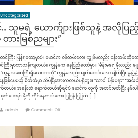
Uncategorized
 သူမရဲ့ ယောက်ျားဖြစ်သူနဲ့ အလိုပြည့
့ တားမြစ်ညများ”
့ တောင်ကြီး ပြန်ရတော့မှာပဲ။ မောင်က ဝန်ထမ်းလေ၊ ကျွန်မလည်း ဝန်းထမ်းဆိုတေ
ြီးမှာတာသန်ကျတယ်။ ကျွန်မက နေပြည်တော်မှာ။ “မိန်းမရေ မိုးလည်း ချု
ွန့် အစောကြီးရှိသေးတာကို” ကျွန်မလည်း မျက်စောင်းလေး ချိတ်ပြီး မူနွဲ့နွဲ့
ဖြစ်ပေမယ့် စိတ်ထဲမှာ သိပ်ပြီးအားကတယ်မရှိဘူး။ “လာပါ မိန်းမရာ” “အင်းပ
ုက်တယ်။ အခန်းထဲ ရောက်တယ်ဆိုရင်ပဲ မောင်က လူကို အတင်းဖတ်ပြီး နမ်းပါ
တ်ပေးရင် နို့ကို ကိုင်နေတယ်လေ။ ြပြန် ြပြတ် […]
Author
on
admin
Comments Off
“သူငယ်ချင်း
ဖြစ်
သူ
မ