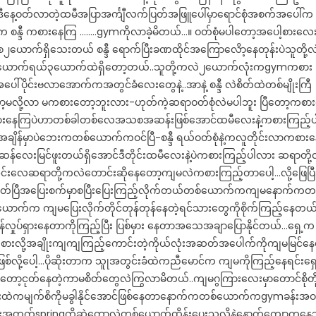
ီနေ့ဝတ်လာတဲ့ထမီအပြာအင်္ကျီလက်ပြတ်အဖြူပေါ်မှာရောင်စုံအစက်အပေါ်က
က စန္ဒီ ကစားနေကြ ……..gymကိုလာခဲ့မိတယ်…။ ဝတ်စုံမပါတော့အပေါ့စားလေ
ယောက်ရှိသေးတယ် စန္ဒီ ရောက်ပြီးခဏထိုင်အကြောလေိာ့နေတုန်းပဲသူတို့လ
ြဆရာ၂ယောက်ရယ်၃ယောက်ထဲရှိတော့တယ်..သူတို့ကလဲ၂ယောက်လုံးကgymကစား
ိုင်းဗလာအောက်ကအတွင်ခံလေးတွေနဲ့..အာနဲ့ စန္ဒီ လဲစိတ်ထဲတစ်မျိုးကြီ
န်တော့မလို့လာ မကစားတော့ဘူးလား-ဟုတ်ကဲ့ဆရာဝတ်စုံလဲမပါဘူး ပြီတော့ကစာ
ိုင်းကစားနေကြပဲဟာတစ်ခါတစ်လေအသစအဆန်းဖြစ်အောင်ထမီလေးနဲ့ကစားကြည့်ပ
ိန်မှာပဲဘေးကတစ်ယောက်ကဝင်ပြီ-စန္ဒီ ရယ်ဝတ်စုံနဲ့ကလူတိုင်းလာကစားန
အဆန်လေးမြင်ဖူးတယ်ရှိအောင်ဒီတိုင်းထမီလေးနဲ့ပဲကစားကြည့်ပါလား ဆရာတို့
-အင်းလေဆရာတို့ကလဲတောင်းဆိုနေတော့ကျမလဲကစားကြည့်တာပေါ့…လို့ဖြေပြီ
ဝတ်ပြီအပြေးစက်မှာစပြီးပြေးကြည့်လိုက်တယ်တစ်ယောက်ကကျမနောက်ကတ
က ကျမပြေးလိုက်တိုင်တုန်တုန်နေတဲ့ရင်သားတွေကိုစိုက်ကြည့်နေတယ
လှုပ်ရှားနေတာကိုကြည့်ပြီး ပြစ်မှား နေတာအသေအချာပြောနိုင်တယ်…ရှေ့က
းလို့အချိုးကျကျကြည့်ကောင်းတဲ့ကိုယ်လုံးအဆတ်အပေါက်ကိုကျမမြင်န
ြစ်လို့ပေါ့…ပိုဆိုးတာက သူုအတွင်းခံထဲကညီမောင်က ကျမကိုကြည့်နေရင်းရှေ
ါ်လာတော့ငုတ်နေတဲ့ကာမစိတ်တွေလဲကြွလာမိတယ်..ကျမဂွကြားလေးမှာတောင်စိုတိ
းထဲကမျက်စိကိုမခွါနိုင်အောင်ဖြစ်နေတာနောက်ကတစ်ယောက်ကgymခန်းအဝ
န်းအတွက်springကိုဆွဲတော့လဲတစ်ယောက်ထိန်းပေးသလိုနဲ့နောက်ကျောကနေသ