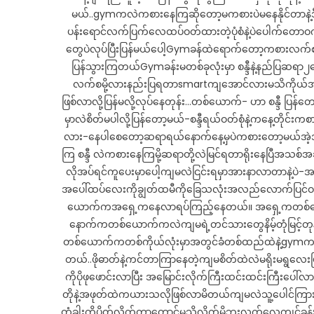
မယ်..gymကလဲကစားနေကြဆိုတော့မကစားပဲမနေနိုင်တာနဲ့ဒ
ပန်းရောင်လက်ပြက်လေထပ်ဝတ်ထားတဲ့ပုံစံနဲ့ပဲပေါက်တောဝ
တွေပဲလုပ်ပြီးပြန်မယ်ပေါ့Gymခန်ထဲရောက်တော့ကစားလက်စ၂
ပြန်သွားကြတယ်Gymခန်းမတစ်ခုလုံးမှာ စန္ဒီနဲ့နည်ပ
လက်စမို့လားနည်းပြရတာsmartကျအောင်လားမသိကိုယ်အပေါ်ပ
ဖြစ်လာလို့ပြန်မလို့လုပ်နေတုန်း…တစ်ယောက်- ဟာ စန္ဒီ ပြ
မှာလဲစိတ်မပါလို့ပြန်တော့မယ်-စန္ဒီရယ်ဝတ်စုံနဲ့ကနေ့တ
လား-နေပါစေတော့ဆရာရယ်နောက်နေ့မှပဲကစားတော့မယ်အဲ့အချ
ကြ စန္ဒီ လဲကစားနေကြမို့ဆရာတို့လဲမြင်ရတာရိုးနေပြီအသစ်
လိုအပ်ရင်ကူပေးမှာပေါ့ကျမလဲငြင်းရမှာအားနာလာတာနဲ့ပဲ
အပေါ်ထပ်လေးကိုချွတ်ထမီကိုခြေသလုံးအလည်လောက်ပြင်
ယောက်ကအရှေ့ကနေလာရပ်ကြည့်နေတယ်။ အရှေ့ကတစ်ယောက်
နောက်ကတစ်ယောက်ကလဲကျမရဲ့တင်သားတွေနိမ့်တုံမြင့်တုန်
တစ်ယောက်ကတစ်ကိုယ်လုံးမှာအတွင်ခံတစ်ထည်ထဲနဲ့gymကစာ
တယ်..ဖိုဓာတ်နဲ့ကင်တာကြာနေတဲ့ကျမစိတ်ထဲလဲမရိုးမရွလေးဖ
ကိုပိုဖုဖောင်းလာပြီး အမြောင်းလိုက်ကြီးထင်းထင်းကြီးပေ
တိုနဲ့အဖုတ်ထဲကယားသလိုဖြစ်လာမိတယ်ကျမလဲသူ့ပေါင်ကြာ
တံခါးကိုပိတ်လိုက်တာတောင်မသိလိုက်မိဘူးလက်လေ့ကျင့်ခ