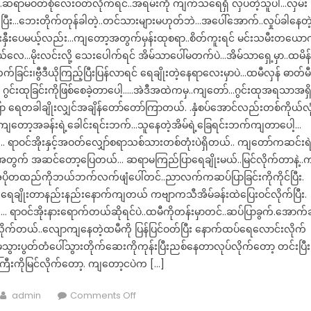
ာပဲ…ဆရာမဝတ်စုံလေးဝတ်လိုက်ရင်..အရမ်းကို ကျက်သရေရှိ လှပတဲ့သူပါ…လှမ်း
း…ဘေးတိုက်တုန်ခါတဲ့..တင်သားများမဟုတ်ဘဲ…အပေါ်အောက်..လှုပ်ခါနေတဲ
ရင်းနှီးပေမယ့်လည်း…ကျတော့အတွက်မှန်းထုစရာ..စိတ်ကူးရင် မင်းသမီးတယော
ေ…မိုးလင်းလို့ သေးပေါက်ရင် အိမ်သာပေါ်မတက်ပဲ…အိမ်သာရှေ့မှာ..ထမိန်
က်ခြင်း၊ဗွီဒီယိုကြည့်ပြီးပြန်လာရင် ရေချိုးတဲ့နေရာလေးမှာပဲ…ထမီလှန် ဓာတ်မီ
ဂွင်းထုခြင်းကိုဖြစ်စေခဲ့တာပေါ့…..အဲဒီအထဲကမှ..ကျတော်…ဂွင်းထုအရသာအရှ
်ပြာ ရေတခါချိုးလျှင်အချိန်တော်တော်ကြာတယ်. .နှံစပ်အောင်လည်းတစ်ကိုယ်လု
ကျတော့အခန်းရဲ့ခေါင်းရင်းဘက်…သူနေတဲ့အိမ်ရဲ့ခြေရင်းဘက်ကျတာပေါ့…
.. ရာဝင်အိုးနှင့်အဝတ်လျှော်စရာသစ်သားတစ်တုံးပဲရှိတယ်.. ကျတော်ကဆင်းရ
ဖို့အတွက် အဆင်တော့ပြေတယ်… ဆရာမကြည်ပြာရေချိုးမယ်..မြင်လိုက်တာနဲ့..
ပိုတထည်ကိုဘယ်ဘက်လက်ဖျံပေါ်တင်..ညာလက်ကဆပ်ပြာခြင်းကိုကိုင်ပြီး.
. .ရေချိုးတာနည်းနည်းနောက်ကျတယ် ကဗျာကသီအိမ်ခန်းထဲပြေးဝင်လိုက်ပြီး.
ဝင်အိုးနားရောက်တယ်ဆိုရင်ပဲ..ထမီကိုတန်းမှာတင်..ဆပ်ပြာခွက်.အောက်
ုက်တယ်..လျောကျနေတဲ့ထမီကို ပြန်ပြင်ဝတ်ပြီး နောက်ထပ်ရေလောင်းလိုက်
းမှသွားပွတ်တံပေါ်သွားတိုက်ဆေးကိုကုန်းပြီးညစ်နေတာလုပ်လိုက်တော့ တင်းပြီး
ီးကိုမြင်လိုက်တော့. ကျတော့ငပဲက […]
Author
on
admin
Comments Off
“ကောက်ကြောင်း