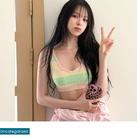
သိ
အောင်…
သူမ
ရဲ့
ယောက်ျား
ဖြစ်
သူ
နဲ့
အလိုပြည့်
သွား
ရ
တဲ့
တားမြစ်
ည
များ”
Uncategorized