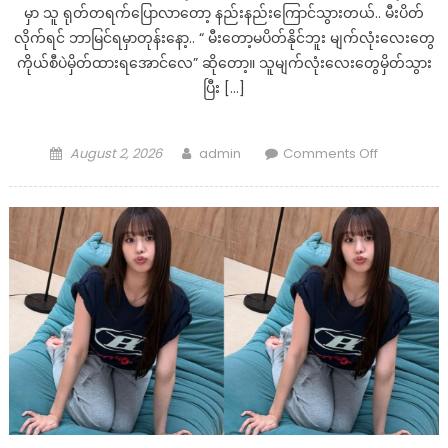
မှာ သူ ရုတ်တရက်ပြောလာတော့ နည်းနည်းကြောင်သွားတယ်.. မီးပိတ်
လိုက်ရင် ဘာမြင်ရမှာတုန်းနော့.. “ မီးတော့မပိတ်နိုင်ဘူး မျက်လုံးလေးတွေ
ကိုယ်စီပဲမှိတ်ထားရအောင်လေ” ဆိုတော့။ သူမျက်လုံးလေးတွေမှိတ်သွား
ပြီး […]
Posted
Author
on
August 2, 2026
admin
Comments Off
on
အပျိုစင်
ရှမ်း
မ
လေး
ပေးဆပ်
လိုက်
ရ
တဲ့
ခရေပွင့်‌လေး