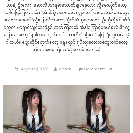
တာနဲ့ “ဦးလေး…ဆေးလိပ်အရမ်းသောက်ချင်နေလား”လို့မေးလိုက်တော့
ခေါင်းငြိမ့်ပြပါတယ်။ ”အဲဒါဆို ခဏစောင့် ကျွန်တော့်မှာတော့မပါသေးဘူး
ဝယ်လာပေးမယ်”လို့ပြောလိုက်တော့ “ပိုက်ဆံယူသွားလေ…ဦးတို့ဆိုရင် ဆိုင်
တွေက မရောင်းချင်သလိုနှင် ထုတ်ကြတယ် အဲဒါကြောင့်မဝယ်ရဲလို့ပါ” လို့
ပြောလာတော့ “ရပါတယ် ကျွန်တော် ဝယ်တိုက်ပါ့မယ်” ပြောပြီးထွက်လာခဲ့
ပါတယ်။ ဈေးဆိုင်ရောက်တော့ ရွှေရောင် ရူဗီဘူးလေးတစ်ဘူးဝယ်တော့
ဆိုင်ကအစ်မကြီးက”ဟဲ့ကောင်လေး […]
Posted
Author
on
August 2, 2026
admin
Comments Off
on
ဒူး
ချောင်
တဲ့
အထိ
အလိုရှိ
နေ
တဲ့
အပျိုကြီး
မမ