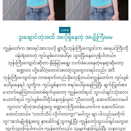
က
ကြမ်း
သွား
တယ်
Love
ဒူးချောင်တဲ့အထိ အလိုရှိနေတဲ့ အပျိုကြီးမမ
ကျွန်တော်က အားရင်အားသလို ရွားဦးဘုန်းကြီးကျောင်းက ခရေပင်ကြီးကို
ဝန်းရံထားတဲ့ ကွပ်ပျစ်လေးပေါ်မှာ သွားပြီးနေလေ့ရှိပါတယ်။
ဘုန်းကြီးကျောင်းဆိုတာ နိမ့်မြင့်မရွေး လက်ခံပေးနေတဲ့နေရာဆိုတော့
စဏ္ဍာလ လို့ခေါ်တဲ့တောင်းစားတဲ့သူတွေလာရင်လည်း အဲဒီ
ဘုန်းကြီးကျောင်းမှာ လာရောက်တည်းခိုလေ့ရှိတယ်။ကျွန်တော်က ကွပ်ပျစ်
ပေါ်မှာနေရင် သူတို့က. ကွပ်ပျစ်နားက ဇရပ်ပေါ်မှာနေကြပြီး ချက်ပြုတ်စား
သောက်နေကြတယ်။တစ်ရက်မှာတော့ ကျွန်တော်ရယ် သူငယ်ချင်းသုံးလေး
ယောက်ရယ် ကွပ်ပျစ်ပေါ်ထိုင်နေတုန်းမှာပဲ “ညီလေးတို့…ဆေးလိပ်လေးမပါ
ဘူးလား”ဆိုတဲ့အသံနဲ့အတူ စဏ္ဍာလကြီးတစ်ယောက်က ဆေးလိပ်လာ
တောင်းတယ်။ ”လာဘ်သိပ် လိုက်တာကွာ””မပါဘူး ဗျာ ပါလည်းမတိုက်
ဘူး”အသံမျိုးစုံနဲ့အတူ နှာခေါင်းရှုံ့သူကရှုံ့ပြီး ကျွန်တော့်သူငယ်ချင်းတွေထ
ထွက်သွားကြပါတယ်။ ကျွန်တော်လည်း သူ့မျက်နှာကြည့်ပြီး သနားသွား