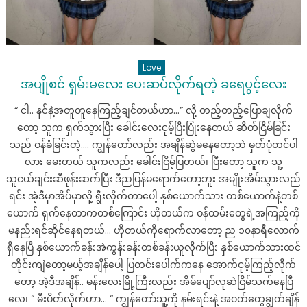
Love
အပျိုစင် ရှမ်းမလေး ပေးဆပ်လိုက်ရတဲ့ ခရေပွင့်‌လေး
“ ငါ.. နင်နဲ့အတူတူနေကြည့်ချင်တယ်ဟာ…” လို့ တည့်တည့်ပြောချလိုက်
တော့ သူက ရှက်သွားပြီး ခေါင်းလေးငုမ့်ပြီးပြုံးနေတယ် ဆိတ်ငြိမ်ခြင်း
သည် ဝန်ခံခြင်းတဲ့…. ကျွန်တော်လည်း အချိန်ဆွဲမနေတော့ဘဲ မှတ်ပုံတင်ပါ
လား မေးတယ် သူကလည်း ခေါင်းငြိမ့်ပြတယ်၊ ပြီးတော့ သူက သူ့
သူငယ်ချင်းဆီဖုန်းဆက်ပြီး ဒီညပြန်မရောက်တော့ဘူး အမျိုးအိမ်သွားလည်
ရင်း အဲ့ဒီမှာအိပ်မှာလို့ ရွီးလိုက်တာပေါ့ နှစ်ယောက်သား တစ်ယောက်နဲ့တစ်
ယောက် ရှက်နေတာကတစ်ကြောင်း ဟိုတယ်က ဝန်ထမ်းတွေရဲ့အကြည့်ကို
မနည်းရင်ဆိုင်နေရတယ်… ဟိုတယ်ကိုရောက်လာတော့ ည ၁၀နာရီလောက်
ရှိနေပြီ နှစ်ယောက်ခန်းအဲကွန်းခန်းတစ်ခန်းယူလိုက်ပြီး နှစ်ယောက်သားထင်
တိုင်းကျဲတော့မယ့်အချိန်ပေါ့ ပြတင်းပေါက်ကနေ အောက်ငုမ့်ကြည့်လိုက်
တော့ အဲ့ဒီအချိန်.. မန်းလေးမြို့ကြီးလည်း အိမ်ပျော်လုဆဲငြိမ်သက်နေပြီ
လေ၊ “ မီးပိတ်လိုက်ဟာ… “ ကျွန်တော်သူ့ကို နမ်းရင်းနဲ့ အဝတ်တွေချွတ်ချိန်