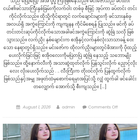
သည် ပြော့ပြော့ အိအိ ပုံ့ပုံ့ ကြီးဖြစ်နေသည်။ မင်းဇော်သည် ခင်ထား
ငယ်၏ဖင်သားကြီးနှစ်ခြမ်းကိုလက်ဝါး တစ်ခု စီဖြင့် အုပ်ကာ ခပ်တင်း တင်း
ကိုင်လိုက်သည်။ ထိုသို့ကိုင်ရာတွင် လက်ချောင်းများကို ဖင်သားနှစ်ခု
အလယ်ရှိ အကွဲကြောင်းကို ကျကျနန ကိုင်မိစေရန် ပြုသည်။ ဖင်ကို ခပ်
တင်းတင်းဆုပ်ကိုင်လိုက်သောအခါဖင်အကွဲကြောင်းကို ဆွဲဖြဲ သလို ဖြစ်
သွားသည်။ လက်ညှိး နှစ်ချောင်းက စအိုနှင့်လက်နှစ်လုံးသာသာခန့် ဝေး
သော နေရာတွင်ရှိသည်။ မင်းဇော်က ထိုလက်ညှိးများတွင်ဖိအားကို ပိုထည့်
ပေးလိုက်ခြင်းဖြင့် စအို၀လေးကိုမပြဲတပြဲ ဆွဲဖြဲ နေသည့် သဘောမျိုး
ဖြစ်သည်။ ထို့နောက်လီးကို အသာဆွဲထုတ်လိုက် ပြန်သွင်းလိုက် ညှောင့်လိုး
လေး လိုးပေးလိုက်သည် . .. လီးကြီးက တိုးဝင်လိုက် ပြန်ထွက်လိုက်
ဖြစ်သည်နှင့်အမျှ အဖုတ်ထဲမှစောက်ရေမှာအပြင်သို့ လျှံ ထွက်ခါ ဖင်ခေါင်း
တလျှောက် အောက်သို့ စီးကျသည်။ […]
Posted
Author
on
August 1, 2026
admin
Comments Off
on
အနောက်
ကို
ခရီးသွား
ရ