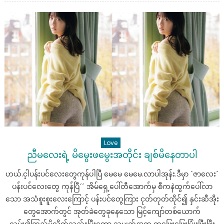
င့်
ဖေဖေ
ရဲ့
အထိအတွေ့
မှာ
အရသာ
တွေ့
သွား
ရ
တဲ့
ချွေးမ
လေး၏
Love
လျှို့ဝှက်
ညီမလေးရဲ့ မိမွေးဖမွေးအတိုင်း ချစ်မိနေတာပါ
ချက်”
ဟယ်.င့ါပန်းပင်လေးတွေကုန်ပါပြီ မေမေ မေမေ.လာပါအုန်း.ဒီမှာ `ဇာလေး´
ပန်းပင်လေးတွေ ကုန်ပြီ´´ အိမ်ရှေ့ပေါ်တီအောက်မှ စီကနဲထွက်ပေါ်လာ
သော အသံစူးစူးလေးကြောင့် ပန်းပင်တွေကြား ငုတ်တုတ်ထိုင်၍ နှင်းဆီအိုး
တွေအောက်တွင် အုတ်ခဲတွေခုနေသော မြင့်ကျော်တစ်ယောက်
လှမ်း၍ကြည့်မိလိုက်သည်။ပြီးတော့ သူ့မျက်နှာက တဖြေးဖြေးပြုံးဖြီးဖြီး