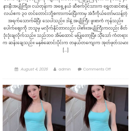
နားနီးအပျိုကြီး။ ငယ်တုန်းက အရှေ့နယ် ဆီစက်ပိုင်သားက ရွှေတဆင်စာနဲ့
လယ်ဧက ၃၀ တင်တောင်းဘို့စကားကမ်းပြီးကာမှ အဲဒီကိုယ်တော်မသန့်တဲ့
အရက်သောက်မိပြီး သေပါသည်။ ဒါနဲ့ အပျိုကြီး ဖူးစာကံ ကုန်သည်။
ပေါက်ဈေးကို ဘသူမှ မလိုက်နိုင်တာလည်း ပါ၏။အပျိုကြီးကလည်း စိတ်
ဒုံးဒုံးချလိုက်သည်။ သည်ဘဝ အိမ်ထောင် မပြုတော့ပြီ။ သိုံသော် ကံတရား
က ဆန်းချေသည်။ မနှစ်ဆောင်းပိုင်းက တနယ်တကျေးက အုတ်ဖုတ်သမား
[…]
Posted
Author
on
August 4, 2026
admin
Comments Off
on
မ
လုပ်
ပါ
နဲ့
လို့
တောင်းပန်
နေ
တဲ့
ကြား