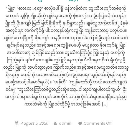
“ဖြိူး” “စားလေ…ရော့” စားပွဲပေါ် ရှိ ပန်းကန်ထဲက ဘူးသီးကျော်တစ်ခုကို
ကောက်ယူပြီး ဖြိုးဆိုတဲ့ ချစ်သူလေးကို ဖိုးကျော်က ခွံ့ကြွေးလိုက်သည်။
ဖြိုးကို ဖိုးကျော် မြတ်မြတ်နိုးနိုးကို ချစ်ရှာသည်။ ချစ်သူသက်တမ်း(၂)နှစ်
အတွင်းမှာ လက်ကိုင်ရုံ ပါးလေးနမ်းရုံကလွဲပြီး ကျန်တာဘာမှ မလုပ်ပေ။
ချစ်ရသောဖြိုးကို ဖိုးကျော် တန်ဖိုးထားသည်။ ဒါကြောင့်မို့လည်း ဆင်ဆင်
ချင်ချင်နေသည်။ အခွင့်အရေးတွေရှိပေမယ့် မယူခဲ့တာ ဖိုးကျော်ရဲ့ ဖြိုး
အပေါ်ထားတဲ့ ချစ်ခြင်းသည်သာ။ ဘူးသီးကြော်ခွံ့ကြွေးနေတဲ့ မောင့်ကို
ကြည့်ရင်း ရင်ထဲမှာအချစ်တွေပြည့်နေသည်။ ဒီလိုဂရုတစိုက် ရှိတဲ့သူမို့
လည်း ဖြိုးကို သူပစ်သွားမှာကြောက်သည်။ အခွင့်အရေးမယူတတ်သောသူ
မို့လည်း မောင့်ကို လေးစားမိသည်။ (အခွင့်အရေး ယူခဲ့မယ်ဆိုရင်လည်း
ပေးဖို့အသင့်ပါမောင်ရယ်)။ “အန်တီ” “ကျွန်တော်တို့ ဘယ်လောက်ကျလဲ
ခင်ဗျ” “ဘူးသီးကြော်တစ်ပွဲတည်းဆိုတော့…ငါးရာပဲကျပါတယ်ကွယ်” ဖိုး
ကျော် ငါးရာတစ်ရွက် ထုတ်ပေးလိုက်သည်။ ပိုက်ဆံရှင်းပေးပြီးသည်နှင့်
ကားတံခါးကို ဖြိုးဝင်ထိုင်ဖို့ အသင့်ဖြစ်အောင် […]
Posted
Author
on
August 5, 2026
admin
Comments Off
on
“မော