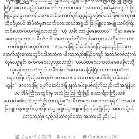
ကြီးဖြစ်လာသည်။“တော်တော်လှတာပဲဟင်း´´ အသက်(၁၈)နှစ်အရွယ် ဖြူ
ဖြူဖွေးဖွေး ကောင်မလေးတစ်ယောက်ခုန်ဆွခုန်ဆွနှင့်စပ်မထိဖြစ်နေသည်။
ထိုစဉ်မှာပင် အိမ်ထဲမှအသက်လေးဆယ်အရွယ် ဖြူဖြူ၀၀အမျိုးသမီးကြီး
တစ်ယောက်ထွက်၍လာသည်။ “ဟဲ့ သမီး.ဘာဖြစ်နေတာလဲ´´ “ဒီမှာ မေမေ
မတွေ့ဘူးလား.သမီး ဇီဇဝါပင်တွေ ငုတ်တိုပဲကျန်တော့တယ်ဟိုတောသား
လက်ချက် မဟုတ်လား.´´ ဇာလေးဖြူ ငိုသံပါနှင့်ပြောနေသည့်ကြားက
နောက်ဆုံးစကားတွင်ဒေါသသံက ပါလာသည်။မြင့်ကျော် အုတ်ခဲတစ်လုံးကို
လှမ်းယူရင်း ဇက်ကလေးပုသွားသည်။ “ဟယ်ဇာလေးကလဲ.မေမေခိုင်းလို့
သူလုပ်ရတာဘဲကွယ်သမီးပန်းပင်တွေကလဲပြန်ပြီးတက်လာမှာပဲဟာ
နောက်ပြီး ကိုယ့်အစ်ကိုဘဲ တောသား တောသားနဲ့ မခေါ်ပါနဲ့သမီးရယ်´´
“ဟွန်း´´ ဇာလေးဖြူ မျက်စောင်းခဲ၍ နှုတ်ခမ်းစူပစ်လိုက်သည်။ထိုအချိန်မှာ
ပင် အိမ်ကြီးအတွင်းမှ အသံသြသြကြီးဖြင့် ယောင်္ကျားကြီးတစ်
ယောက်၏အသံထွက်၍လာသည်။ “သမီး.ဇာလေး.ခဏလာအုန်း´´ ဇာလေး
ဖြူမျက်နှာပျက်သွားပြီး မသွားချင်သွားချင်ခြေလှမ်းမျိုးဖြင့် အိမ်ထဲသို့ဝင်
လာခဲ့သည်။ ဧည့်ခန်းထဲတွင်တော့ အသားညိုညို […]
Posted
Author
on
August 4, 2026
admin
Comments Off