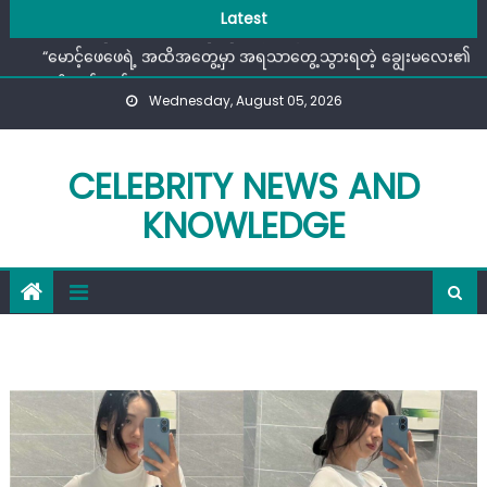
ဒူးချောင်တဲ့အထိ အလိုရှိနေတဲ့ အပျိုကြီးမမ
Skip
Latest
အပေါက်စုံတဲ့ မောင်လေးရဲ့ သိုင်းကွက်များ
to
“မောင့်ဖေဖေရဲ့ အထိအတွေ့မှာ အရသာတွေ့သွားရတဲ့ ချွေးမလေး၏
content
လျှို့ဝှက်ချက်”
Wednesday, August 05, 2026
ညီမလေးရဲ့ မိမွေးဖမွေးအတိုင်း ချစ်မိနေတာပါ
မလုပ်ပါနဲ့လို့ တောင်းပန်နေတဲ့ကြားက ကြမ်းသွားတယ်
ဒူးချောင်တဲ့အထိ အလိုရှိနေတဲ့ အပျိုကြီးမမ
CELEBRITY NEWS AND
အပေါက်စုံတဲ့ မောင်လေးရဲ့ သိုင်းကွက်များ
KNOWLEDGE