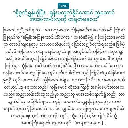
Love
“စိုစွတ်ရွှန်းစိုပြီး… ရုန်းမထွက်နိုင်အောင် ဆွဲဆောင်
အားကောင်းလှတဲ့ တရုတ်မလေး”
မြမောင် လျှို့ဝှက်ချက် – တောသူမလေး ကိုမြမောင်တယောက် မင်းကြီးဆ
မြူရယ်ကို “မြေနိုးအဖြူကောင် ယီးပဲကွာ..” ဟုဆဲဆိုမိ၍ ရန်ကုန်တာမွေဂတ်
မှာ တာဝန်ကျနေရာမှ သာယာဝတီနယ်သို့ ပြောင်းရွှေ့ခံလိုက်ရသည်။ ဖြစ်ပုံ
ကဒီလို ကိုမြမောင် စနေ တနင်းဂွေ ဆိုရင် အလုပ်ပိတ်သဖြင့် တာမွေးဈေး
အနီး ဖာဂေါင်းထွန်းကြည်အိမ်မှာ အချိန်ဖြုန်းတတ်သည်။ ဖာဂေါင်းထွန်း
ကြည်မှာ ကိုမြမောင်၏ ဆက်သား(စပိုင်ပေါ့)။ ယခုခေတ်အခေါ် ထောက်
လှန်းသတင်းပေးသူဖြစ်ပေသည်။ ထိုအပါတ်က ထွန်းကြည်ထံမှ ခဲခြစ်စာတ
ခုရရှိသည်။ စာထဲတွင်။ ကိုမြမောင်ခများ အညာထန်းသီး အသစ်တွေရမယ်
လာယူပါဟု ရေထားသည်။ ကိုမြမောင် ထိုစာကြောင့် အရမ်းပျော်သွားလေ
သည်။ အညာထန်းသီးဆိုသည်မှာ အညာသူ ဖာအသစ်ရောက်ရှိသည်။ လာ
ဘွတ်ပါဟု အဓိပ္ပါယ်ရလေသည်။ ဖာကောင်းထွန်းကြည်သည် အသစ်
ရောက်တိုင်း ကိုမြမောင်ကို အရင်ကျွေးပီးမှ အရာရှိများ သထေးများဆီသို့
တဆင့်ဈေးကွက်တင်သူ ဖြစ်သည်။ ထို့ကြောင့်ထွန်းကြည်အိမ်သို့
အစောကြီးရောက်နေလေသည်။ “ဆရာသမားရေ […]