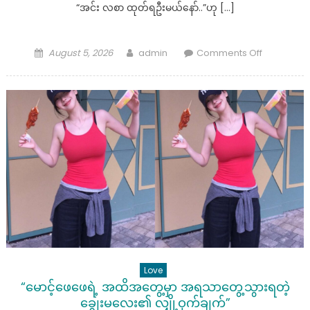
“အင်း လစာ ထုတ်ရဦးမယ်နော်..”ဟု […]
Posted
Author
on
August 5, 2026
admin
Comments Off
on
အပေါက်
စုံ
တဲ့
မောင်
လေး
ရဲ့
သိုင်းကွက်
များ
Love
“မောင့်ဖေဖေရဲ့ အထိအတွေ့မှာ အရသာတွေ့သွားရတဲ့
ချွေးမလေး၏ လျှို့ဝှက်ချက်”