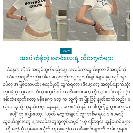
Love
အပေါက်စုံတဲ့ မောင်လေးရဲ့ သိုင်းကွက်များ
ဒီနေ့က ကိုကို အလုပ်ထွက်မည့်နေ့။ အလုပ်သာထွက်ရတာ ဒီအလုပ်ကို
သံယောဇဉ်ရှိသည်။ ဒါပေမယ့်လည်း သူ့ သူငယ်ချင်းများ နှင့် လုပ်ငန်း
စပ်တူ အဖြစ်ပထမဆုံး စလုပ်မှာမို့ ထွက်ရတာ ။ဒီနေ့တော့ အလုပ်နောက်ဆုံး
လုပ်ခဲ့တဲ့ သူ့လစာ ကိုသွားထုတ်ရင်း ယူနီဖောင်းတွေ ကို သွားအပ်သည်။ ရုံး
ခန်းထဲရောက်တော့ မန်နေဂျာ မလဲ့ က သူ့ကို အပြုံးဖြင့် နှုတ်ဆက်သည်။ မ
လဲ့က သူတို့ ကုန်တိုက်မှာ မန်နေဂျာ လေ။ “ဟဲ့ နင့်က ငါတို့ကိုခွဲသွားတော့မှာ
ပေါ့” ဟု ပြောတော့.. “ဟုတ် မထွက်ချင်ပါဘူး အစ်မ ရယ် ဒါပေမယ့်
သူငယ်ချင်းတွေ နဲ့ အလုပ်အတူတူလုပ်မှာမို့ပါ” ဟု ပြောရင်း ယူနီဖောင်းများ
ကို မလဲ့ကို လှမ်းပေးလိုက်သည်။မလဲ့က ယူနီဖောင်းများကို လှမ်းယူရင်း