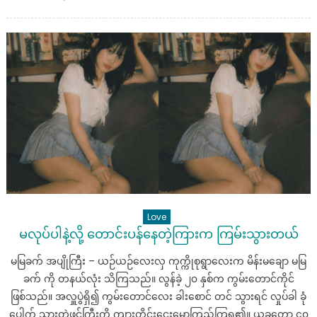
on
ညီမ
လေး
ရဲ့
မိ
မွေး
ဖ
မွေး
အတိုင်း
ချစ်
မိ
နေ
တာ
ပါ
Love
မလုပ်ပါနဲ့လို့ တောင်းပန်နေတဲ့ကြားက ကြမ်းသွားတယ်
မမြခက် အပျိုကြီး – ယဉ်ယဉ်လေးလှ ကုက္ကိုစုရွာလေးက မိန်းမချော မမြ
ခက် ကို တနယ်လုံး သိကြသည်။ လွန်ခဲ့ ၂၀ နှစ်က ကွမ်းတောင်ကိုင်
ဖြစ်သည်။ အလှူပွဲရှိ၍ ကွမ်းတောင်လေး ခါးစောင် တင် သွားရင် လှုပ်ခါ ခုံ
ပေါက် သွားတဲ့ဖင်ကြီးကို ကျားတိုင်းငေးမောကြည့်ကြရ၏။ ယခုတော့ ၄၀