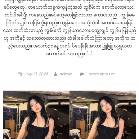
ခပ်ထွေထွေ.. တယောက်တခွက်ကုန်တဲ့အထိ သူစိမ်းက ရောက်မလာသေး..
တင်ပါးခါပြီး ကနေသည်။ခပ်ထွေထွေဖြစ်လာတာ ကောင်းသည် ..ကျွန်မမ
ကြိုက်လျှင် ထပြန်လို့ရသည်။ ကျွန်မရော အကို့ကိုပါ အထင်သေးအမြင်
သေး ဆက်ဆံလာမည့် လူစိမ်းကို ကျွန်မသဘောမတွေ့လျှင် ကျွန်မ ပြန်မည်
ဟု အကိုနှင့် သဘောတူထားသည်။ တံခါးခေါက်သံကြားတော့ အကိုက ထ
ဖွင့်ပေးသည်။ အသက်၃၀ခန့် အရပ် ၆ပေနီးနီးအသားဖြူဖြူ လူရွယ်တ
ယောက်ဝင်လာသည်။ […]
Posted
Author
on
July 31, 2026
admin
Comments Off
on
သူစိမ်း
ယောက်ျား
နှစ်
ယောက်
နဲ့
အချစ်
ကို
မျှဝေ
ခြင်း