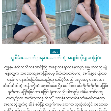
တာ
ကို
စွဲ
လန်း
နေ
တဲ့
မိန်းမ
Love
သူစိမ်းယောက်ျားနှစ်ယောက် နဲ့ အချစ်ကိုမျှဝေခြင်း
ကျွန်မ စိတ်ကသိကအောင့်ဖြင့် အခန်းထဲရောက်နေသည် မွေ့ယာထူထူဖြူ
ဖြူတွေက သဘောကျစရာဖြစ်ပေမဲ့ စိတ်ထဲမတင်မကျ အကိုနဲ့စပြောလာ
တုန်းက နောက်ပြောင်နေသည်ဟု ထင်ခဲ့မိသည် အခုတော့ အေးဆေး
တိတ်ဆိတ်တဲ့ ဘန်ဂလိုထဲ ရောက်နေရပြီ။ ခေါင်းက ခပ်ကိုက်ကိုက်။ မငြင်း
ရက်တာ မငြင်းခြင်တာ မငြင်းရဲတာလည်းပါသည်။ အိမ်ထောင်စကျ
ကတည်းက အကိုဟုသာနှုတ်ကျိုးလာခဲ့သောလင်တော်မောင်ကတော့
အရက်သုံးခွက်ငှဲ့ ဆိုဒါစပ်ပြီး တခွက်ကမ်းပေးကာ သူကိုယ်တိုင် စသောက်
နေပြီ ကျွန်မလည်း ယောင်တိယောင်တောင် နည်းနည်းစီ မော့သောက်ရင်း