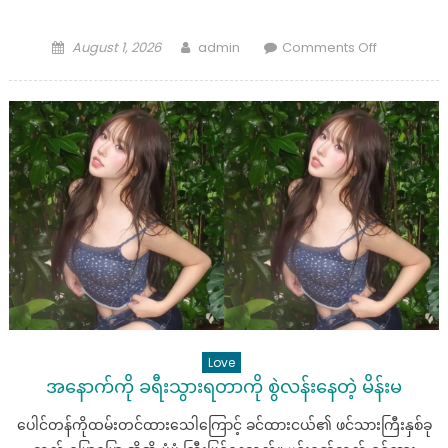
Posted
Author
on
August 1, 2026
admin
Comments Off
on
“စိုစွတ်
ရွှန်း
စို
ပြီး…
ရုန်း
မ
ထွက်
နိုင်
အောင်
ဆွဲ
ဆောင်
အားကောင်း
လှ
Love
တဲ့
အနောက်ကို ခရီးသွားရတာကို စွဲလန်းနေတဲ့ မိန်းမ
တရုတ်
မ
ပေါင်တန်ကိုထမ်းတင်ထားသေါကြောင့် ခင်ထားငယ်၏ ဖင်သားကြီးနှစ်ခု
လေး”