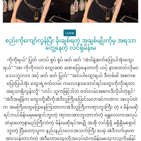
Love
စည်းကိုကျော်လွန်ပြီး ခိုးချစ်ရတဲ့ အချစ်မျိုးကိုမှ အရသာ
တွေ့နေတဲ့ လင်ရှိမိန်းမ
ကိုကိုရယ်” ပြွတ် ပလပ် စွပ် စွပ် ဖတ် ဖတ် “အဲဒါနဲ့ဆက်ပြောပါအုံးထွေး
ရယ်” “အာ ကိုကိုကလဲ ထွေးခဏ ခဏပြောနေတာကို ဟင့် နားထောင်လိုမဝ
သေးဘူးလား အင့် ဖတ် ဖတ် ပြွတ်” “အင်းပါထွေးရယ် ဒီတစ်ခါ အစကစ
ပြောပြပါအုံး ထွေးရဲ့ဇတ်လမ်း ကလေးနားထောင်ရင်းထွေးကိုလိုးရတာ
အရသာရှိလွန်းလို့” “ဟင်း သူကဖြင့်ဒါဘဲ ဇတ်လမ်းအစကဒီလိုပါတဲ့ရှင်”
“အဲဒီအချိန်က ထွေးတို့ဆီကိုအဲဒီလူကြီးပြောင်းမလာခင်ကထဲက အလုပ်ထဲ
က အမကြီးတွေပြောနေကြာတာကအဲဒီလူကြီးကဏှာဘူးကြီး တဲ့ ။ မိန်းမဆို
ရင်ဘယ်မိန်းမမှမရှောင်ဘူးတဲ့ ဏှာတအားဘူးတာဘဲတဲ့ မန္တလေးကအလုပ်
ထဲမှာတော့နာမည်ကြီးဘဲတဲ့ မိန်းမဆိုရင်အပျို အအို လင်ရှိရှိ မရှိရှိမရှောင်
ဘူးတဲ့ ပြီးတော့သူက နည်းနည်းလေးအသက်ကြီး ပေမဲ့ အဲဒီဘက်မှာတ
အားသန်တာဘဲတဲ့ အဲဒီတော့ထွေးတို့အလုပ်ထဲကမိန်းမတွေကသူ့ကိုမမြင်