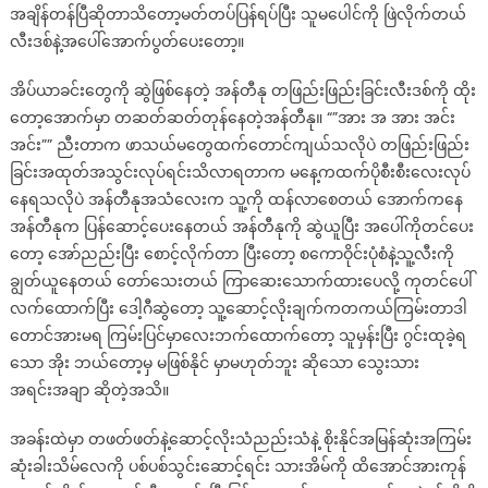
အချိန်တန်ပြီဆိုတာသိတော့မတ်တပ်ပြန်ရပ်ပြီး သူမပေါင်ကို ဖြဲလိုက်တယ်
လီးဒစ်နဲ့အပေါ်အောက်ပွတ်ပေးတော့။
အိပ်ယာခင်းတွေကို ဆွဲဖြစ်နေတဲ့ အန်တီနု တဖြည်းဖြည်းခြင်းလီးဒစ်ကို ထိုး
တော့အောက်မှာ တဆတ်ဆတ်တုန်နေတဲ့အန်တီနု။ “”အား အ အား အင်း
အင်း”” ညီးတာက ဖာသယ်မတွေထက်တောင်ကျယ်သလိုပဲ တဖြည်းဖြည်း
ခြင်းအထုတ်အသွင်းလုပ်ရင်းသိလာရတာက မနေ့ကထက်ပိုစီးစီးလေးလုပ်
နေရသလိုပဲ အန်တီနုအသံလေးက သူ့ကို ထန်လာစေတယ် အောက်ကနေ
အန်တီနုက ပြန်ဆောင့်ပေးနေတယ် အန်တီနုကို ဆွဲယူပြီး အပေါ်ကိုတင်ပေး
တော့ အော်ညည်းပြီး စောင့်လိုက်တာ ပြီးတော့ စကောဝိုင်းပုံစံနဲ့သူ့လီးကို
ချွတ်ယူနေတယ် တော်သေးတယ် ကြာဆေးသောက်ထားပေလို့ ကုတင်ပေါ်
လက်ထောက်ပြီး ဒေါ့ဂီဆွဲတော့ သူ့ဆောင့်လိုးချက်ကတကယ်ကြမ်းတာဒါ
တောင်အားမရ ကြမ်းပြင်မှာလေးဘက်ထောက်တော့ သူမှန်းပြီး ဂွင်းထုခဲ့ရ
သော အိုး ဘယ်တော့မှ မဖြစ်နိုင် မှာမဟုတ်ဘူး ဆိုသော သွေးသား
အရင်းအချာ ဆိုတဲ့အသိ။
အခန်းထဲမှာ တဖတ်ဖတ်နဲ့ဆောင့်လိုးသံညည်းသံနဲ့ စိုးနိုင်အမြန်ဆုံးအကြမ်း
ဆုံးခါးသိမ်လေကို ပစ်ပစ်သွင်းဆောင့်ရင်း သားအိမ်ကို ထိအောင်အားကုန်