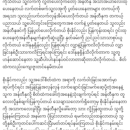
ကိုသိတယ် သူ့လက်ကို လွှတ်ပေးလိုက်တော့ အန်တီနု အသာအယာလေးထု
ပေးနေတယ် လက်တစ်ဖက်သူ့လအုကို ပွတ်ပေးနေတာများ တကယ့်ကို
အရသာ သူလည်းပက်လက်လှန်အိပ်ပေးလိုက်တယ် အန်တီနုက တကယ့်
ပညာသယ် သူ့ပေါင်တွင်းကြောတွေကအစ လက်နဲ့ ပွတ်နေတယ် သူလည်း
အန်တီနုဖင်ကို ပြန်ပွတ်ပေးလိုက်တယ် စိုးနိုင်လည်း ပြန်ကုန်းထရင်း ဂွင်းထု
ပေးနေတဲ့အန်တီနုမျက်နှာကိုဆွဲယူပြီး နုတ်ခမ်းကို ညင်ညင်သာသာစုပ်ယူ
လိုက်တယ် ဒေါ်နုနုရှိန်လည်း ပြန်စုပ်ရင်း လျှာနဲ့ပြန်ကလိလိုက်တယ် လျှာ
ခြင်းနှစ်ဦးသားကလိကြရင်းစုပ်ကြရင်း ဒေါ်နုနုရှိန်သိလိုက်တာက သူ့တူ
ဟန်ဆောင်နေတာ သူ့ဆီပါးပါးနပ်နပ်ဝင်လာတာဆိုတာသိလိုက်တယ်… စိတ်
ထဲကလည်းကျေးဇူးတင်နေမိတယ်။
စိုးနိုင်ကလည်း သူ့အဒေါ်စိတ်ထဲက အရာကို လက်ဝါးခြင်းအောက်မှာ
ဆုပ်ကိုင်ရင်း အပြန်ပြန်အလှန်လှန် လက်ချောင်းခြင်းမက်ဆေ့ပို့တဲ့အနေနဲ့
သူက အန်တီနုလို့ စိတ်ထဲကခေါ်တဲ့အနေနဲ့သုံးချက်ကုပ်ရင် အန်တီနုက တူ
လေးလို့နှစ်ချက်ပြန်ကုပ်တယ် သေချာသလောက်ရှိတော့မှ စိုးနိုင်နမ်းနေတာ
ကို အသာကလေးခွါပြီး အန်တီနုလို့ခေါ်တော့ သား လို့ပြန်ထူးတယ် သူတို့
ပြန်နမ်းကြတယ် အနမ်းက ပိုပြင်းလာတယ် ရမက်လည်းထန်လာတယ့် သူ
တို့နှစ်ဦးကုတင်ပေါ်ကဆင်းပြီးမတ်တပ်ရပ်နမ်းကြတယ် စိုးနိုင်ကနမ်းရင်း