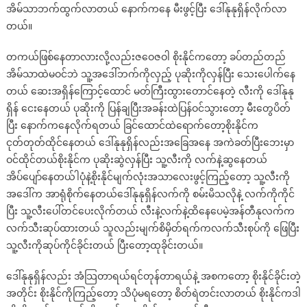
အိမ်သာဘက်ထွက်လာတယ် နောက်ကနေ မီးဖွင့်ပြီး ဒေါ်နုနုရှိန်လိုက်လာ
တယ်။
တကယ်ဖြစ်နေတာလားလို့လည်းဇဝေဇဝါ စိုးနိုင်ကတော့ ခပ်တည်တည်
အိမ်သာထဲမဝင်ဘဲ သူ့အဒေါ်ဘက်ကိုလှည့် ပုဆိုးကိုလှန်ပြီး သေးပေါက်နေ
တယ် ဆေးအရှိန်ကြောင့်ထောင် မတ်ကြီးထွားတောင်နေတဲ့ လီးကို ဒေါ်နုနု
ရှိန် ငေးနေတယ် ပုဆိုးကို ပြန်ချပြီးအခန်းထဲပြန်ဝင်သွားတော့ မီးတွေပိတ်
ပြီး နောက်ကနေလိုက်ရတယ် ခြင်ထောင်ထဲရောက်တော့စိုးနိုင်က
ငုတ်တုတ်ထိုင်နေတယ် ဒေါ်နုနုရှိန်လည်းအခြေအနေ အကဲခတ်ပြီးဘေးမှာ
ဝင်ထိုင်တယ်စိုးနိုင်က ပုဆိုးဆွဲလှန်ပြီး သူ့လီးကို လက်နဲ့ဆွနေတယ်
အိပ်ပျော်နေတယ်ါပုံနဲ့စိုးနိုင်မျက်လုံးအသာလေးဖွင့်ကြည့်တော့ သူ့လီးကို
အဒေါ်က အာရုံစိုက်နေတယ်ဒေါ်နုနုရှိန်လက်ကို စမ်းမိသလိုနဲ့ လက်ကိုကိုင်
ပြီး သူ့လီးပေါ်တင်ပေးလိုက်တယ် လီးနဲ့လက်နဲ့ထိနေပေမဲ့အန်တီနုလက်က
လက်သီးဆုပ်ထားတယ် သူလည်းမျက်စိမှိတ်ရက်ကလက်သီးစုပ်ကို ဖြေပြီး
သူ့လီးကိုဆုပ်ကိုင်ခိုင်းတယ် ပြီးတော့ထုခိုင်းတယ်။
ဒေါ်နုနုရှိန်လည်း အံသြတာရယ်ရင်တုန်တာရယ်နဲ့ အစကတော့ စိုးနိုင်ခိုင်းတဲ့
အတိုင်း စိုးနိုင်ကိုကြည့်တော့ သိပုံမရတော့ စိတ်ရဲတင်းလာတယ် စိုးနိုင်ကဒါ