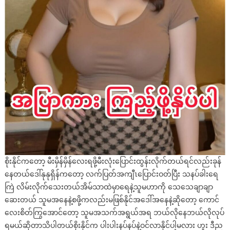
စိုးနိုင်ကတော့ မီးမှိန်မှိန်လေးရဖို့မီးလုံးပြောင်းထွန်းလိုက်တယ်ရင်လည်းခုန်
နေတယ်ဒေါ်နုနုရှိန်ကတော့ လက်ပြတ်အကျီၤပြောင်းဝတ်ပြီး သနပ်ခါးရေ
ကြဲ လိမ်းလိုက်သေးတယ်အိမ်သာထဲမှာရေနဲ့သူမဟာကို သေသေချာချာ
ဆေးတယ် သူမအနေနဲ့စဖို့ကလည်းမဖြစ်နိုင်အဒေါ်အနေနဲ့ဆိုတော့ ကောင်
လေးစိတ်ကြွအောင်တော့ သူမအသက်အရွယ်အရ ဘယ်လိုနေဘယ်လိုလုပ်
ရမယ်ဆိုတာသိပါတယ်စိုးနိုင်က ပါးပါးနပ်နပ်နဲ့ဝင်လာနိုင်ပါ့မလား ဟူး ဒီည