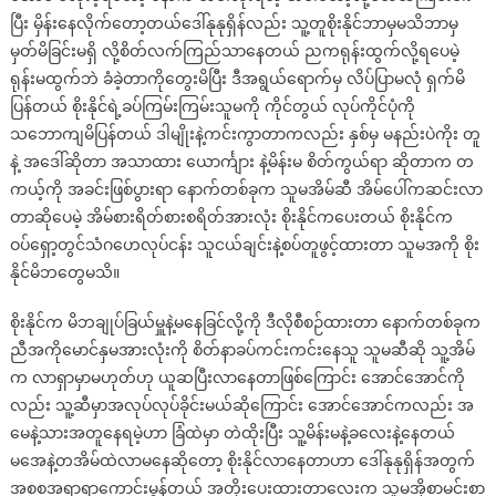
ပြီး မှိန်းနေလိုက်တော့တယ်ဒေါ်နုနုရှိန်လည်း သူ့တူစိုးနိုင်ဘာမှမသိဘာမှ
မှတ်မိခြင်းမရှိ လို့စိတ်လက်ကြည်သာနေတယ် ညကရုန်းထွက်လို့ရပေမဲ့
ရုန်းမထွက်ဘဲ ခံခဲ့တာကိုတွေးမိပြီး ဒီအရွယ်ရောက်မှ လိပ်ပြာမလုံ ရှက်မိ
ပြန်တယ် စိုးနိုင်ရဲ့ခပ်ကြမ်းကြမ်းသူမကို ကိုင်တွယ် လုပ်ကိုင်ပုံကို
သဘောကျမိပြန်တယ် ဒါမျိုးနဲ့ကင်းကွာတာကလည်း နှစ်မှ မနည်းပဲကိုး တူ
နဲ့ အဒေါ်ဆိုတာ အသာထား ယောင်္ကျား နဲ့မိန်းမ စိတ်ကွယ်ရာ ဆိုတာက တ
ကယ့်ကို အခင်းဖြစ်ပွားရာ နောက်တစ်ခုက သူမအိမ်ဆီ အိမ်ပေါ်ကဆင်းလာ
တာဆိုပေမဲ့ အိမ်စားရိတ်စားစရိတ်အားလုံး စိုးနိုင်ကပေးတယ် စိုးနိုင်က
ဝပ်ရှော့တွင်သံဂဟေလုပ်ငန်း သူငယ်ချင်းနဲ့စပ်တူဖွင့်ထားတာ သူမအကို စိုး
နိုင်မိဘတွေမသိ။
စိုးနိုင်က မိဘချုပ်ခြယ်မှူနဲ့မနေခြင်လို့ကို ဒီလိုစီစဉ်ထားတာ နောက်တစ်ခုက
ညီအကိုမောင်နှမအားလုံးကို စိတ်နာခပ်ကင်းကင်းနေသူ သူမဆီဆို သူ့အိမ်
က လာရှာမှာမဟုတ်ဟု ယူဆပြီးလာနေတာဖြစ်ကြောင်း အောင်အောင်ကို
လည်း သူ့ဆီမှာအလုပ်လုပ်ခိုင်းမယ်ဆိုကြောင်း အောင်အောင်ကလည်း အ
မေနဲ့သားအတူနေရမဲ့ဟာ ခြံထဲမှာ တဲထိုးပြီး သူ့မိန်းမနဲ့ခလေးနဲ့နေတယ်
မအေနဲ့တအိမ်ထဲလာမနေဆိုတော့ စိုးနိုင်လာနေတာဟာ ဒေါ်နုနုရှိန်အတွက်
အစစအရာရာကောင်းမွန်တယ် အတိုးပေးထားတာလေးက သူမအိုစာမင်းစာ