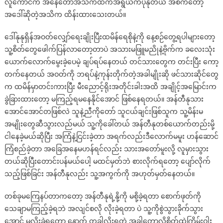
လူကောင်က အနေတော်အသက်ထက်အရွယ်ကပိုနုတယ် အစကတော့
အဒေါ်ဆိုတဲ့အသိက ထိန်းထားသေးတယ်။
ဒေါ်နုနုရှိန်အဝတ်လျှော်ရေးချိုးပြီးထမိန်ရေစိုနဲ့ကို နေ့စဉ်တွေ့ရပါများတော့
သူ့စိတ်တွေဖေါက်ပြန်လာတော့တာပဲ အသားမဖြူမညိုနဲ့ဗိုက်က ခလေးသုံး
ယောက်လောက်မွေးခဲ့ပေမဲ့ ချပ်ရပ်နေတယ် တင်သားတွေက တင်းပြီး ကော့
တက်နေတယ် အဝတ်ကို ဘရပ်နဲ့ကုန်းတိုက်တဲ့အခါမျိုးဆို ဖင်သားဆိုင်တွေ
က ထမိန်မှာတင်းကားပြီး မီးညောင့်ရိုးအတိုင်းခါးအထိ အချိုင့်အမြောင်းက
ခွဲခြားထားတော့ မကြည့်ရမနေနိုင်အောင် ဖြစ်နေရတယ်။ အန်တီနုသား
အောင်အောင်တဖြစ်လဲ သူနဲ့ညီကိုတော် သူငယ်ချင်းဖြစ်သူက သူ့မိန်းမ
အမျိုးတွေဆီသွားလည်မယ် သူ့ကိုခေါ်တယ် အန်တီနုတစ်ယောက်တည်းမို့
ငါနေခဲ့မယ်ဆိုပြီး အကြံနဲ့ငြင်းခဲ့တာ အရက်လည်းဒီလောက်မမူး ဟန်ဆောင်
ကြံစည်ခဲ့တာ အခြေအနေမဟန်ရင်လည်း သားအတော်မူးလို့ လူမှားသွား
တယ်ဆိုပြီးတောင်းပန်မယ်ပေါ့ မထင်မှတ်ဘဲ စားလိုက်ရတော့ ပျော်လိုက်
သည့်ဖြစ်ခြင်း အန်တီနုလည်း သူ့အကွက်ကို အဟုတ်မှတ်နေတယ်။
တစ်ခုမကြေနပ်တာကတော့ အန်တီနုရဲ့နို့ကို မစို့ခဲ့ရတာ စောက်ဖုတ်ကို
သေချာမကြည့်ခဲ့ရဘဲ အလျင်စလို လိုးခဲ့ရတာ ပဲ သူ့ကိုစွဲသွားခိုက်သွား
အောင် မလိုးခဲ့ရတော့ နောက် တခါလိုးရတဲ့ အခါတော့လို့စိတ်ထဲကြိမ်းဝါး