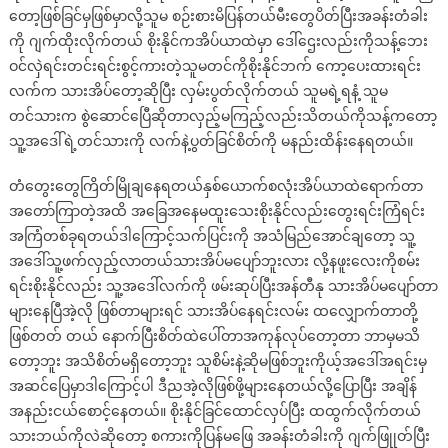
တော့ဖြစ်ခြင်မှဖြစ်မှာလို့သူမ စဉ်းစားမိပြန်တယ်မီးတွေပိတ်ပြီးအခန်းတံခါး
ကို ဂျက်ထိုးလိုက်တယ် စိုးနိုင်ကအိပ်ယာထဲမှာ ဒေါ်ဌေးလည်းကိုသန့်ဘေး
ဝင်လှဲရင်းတင်းရင်းစွင့်ကားတဲ့သူမတင်ကိုစိုးနိုင်ဘက် ကော့ပေးထားရင်း
လက်က သားအိပ်တော့ဆိုပြီး လှမ်းပွတ်လိုက်တယ် သူမရဲ့ရနံ့ သူမ
တင်သားက စွဲဆောင်ပြေီဆိုတာလှည့်မကြည့်လည်းသိတယ်ကိုသန့်ကတော့
သူ့အဒေါ်ရဲ့တင်သားကို လက်နဲ့ပွတ်ခြင်စိတ်ကို မနည်းထိန်းနေရတယ်။
တံတွေးတွေကြိတ်မြိုချနေရတယ်နှစ်ယောက်စလုံးအိပ်ယာထဲရောက်တာ
အတော်ကြာတဲ့အထိ အခြေအနေမထူးသေးစိုးနိုင်လည်းတွေးရင်းကြံရင်း
အကြံတစ်ခုရတယ်ဒါကြောင့်သက်ပြင်းကို အသံမြည်အောင်ချတော့ သူ့
အဒေါ်သူ့ဖက်လှည့်လာတယ်သားအိပ်မပျော်ဘူးလား လို့နဖူးလေးကိုစမ်း
ရင်းစိုးနိုင်လည်း သူ့အဒေါ်လက်ကို ဖမ်းဆုပ်ပြီးအန်တီနု သားအိပ်မပျော်တာ
များနေပြီအဲ့လို ဖြစ်တာများရင် သားအိပ်နေရင်းလမ်း ထလျှောက်တာတို့
ဖြစ်တတ် တယ် နောက်ပြီးစိတ်ထဲပေါ်တာအကုန်လုပ်တော့တာ ဘာမှမသိ
တော့ဘူး အသိစိတ်မရှိတော့ဘူး သူစိမ်းနဲ့ဆိုမဖြစ်ဘူးကိုယ့်အဒေါ်အရင်းမှ
အဆင်ပြေမှာဒါကြောင့်ပါ ဒီညအဲ့လိုဖြစ်ဖို့များနေတယ်လို့ပြောပြီး အချိန်
အနည်းငယ်စောင့်နေတယ်။ စိုးနိုင်ခြင်ထောင်လှပ်ပြီး ထထွက်လိုက်တယ်
သားဘယ်ကိုလဲဆိုတော့ စကားကိုပြန်မဖြေ အခန်းတံခါးကို ဂျက်ဖြုုတ်ပြီး