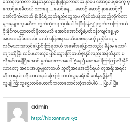
ဆောင့်လိုက်တာ အန်တီနုလည်းပြီးခြင်လာတယ် နာပေ အောင့်ပေမဲ့ဖင်ကို ပို
ကောင့်ပေးမိတယ် သားရေ……မောင်ရေ…….ဆောင့် ဆောင့် နာဆောင့်လို့
အော်လိုက်မိတယ် စိုးနိုင်ရဲ့သုတ်ရည်တွေသူမ ကိုယ်ထဲပန်းထည့်လိုက်တာ
များမှများသူမဆီက ထွက်တဲ့အရည်ပါပေါင်းပြီးပြန်လျှုံထွက်လာကြတယ်
စိုးနိုင်ကပညာတတ်မို့လားမသိ အောင်အောင်တို့နဲ့ပတ်ဝန်းကျင်ရှေ့မှာ
အနေအထိုင်ကောင်း တယ် ပြောစရာသတိပေးစရာမလို ညပိုင်းကျမှ
လင်မယားအသွင်ပြောင်းကြရတယ် အခေါ်အပြောကလည်း မိန်းမ ယောင်္
ကျားဆိုပြီး လင်မယားလိုပြောင်းသွားကြတယ်စိုးနိုင်လည်းအန်တီနုက မ
လိုးခင်တချီပြီးအောင် မှုတ်ပေးတာအပေါ် စွဲနေပြီ ဆေးမပါကြာကြာလိုးနိုင်
လာတော့ အပေးအယူမျှလာတယ် သူတို့အနေအထိုင်ရယ် တူအရီးအရင်း
ဆိုတာရယ် ပရိယာယ်ရယ်ကြောင့် ဘယ်သူမှမရိပ်မိ ဒေါ်နုနုရှိန်ကို
လူပျိုကြီးသူဌေးတစ်ယောက်ကလာတောင်းတဲ့အထိပါပဲ….. ပြီးပါပြီ။
admin
http://hlatawnews.xyz