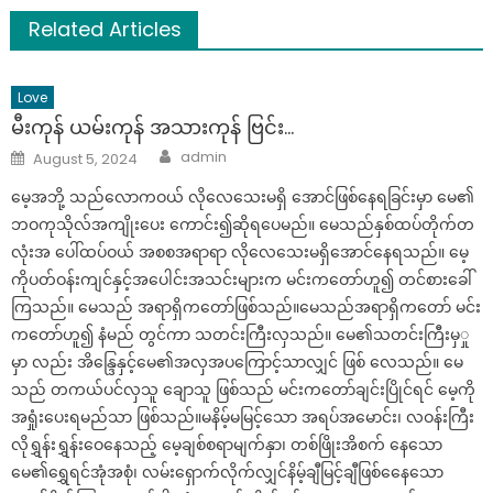
Related Articles
Love
မီးကုန် ယမ်းကုန် အသားကုန် ဗြင်း…
Author
Posted
admin
August 5, 2024
on
မေ့အဘို့ သည်လောကဝယ် လိုလေသေးမရှိ အောင်ဖြစ်နေရခြင်းမှာ မေ၏
ဘဝကုသိုလ်အကျိုးပေး ကောင်း၍ဆိုရပေမည်။ မေသည်နှစ်ထပ်တိုက်တ
လုံးအ ပေါ်ထပ်ဝယ် အစစအရာရာ လိုလေသေးမရှိအောင်နေရသည်။ မေ့
ကိုပတ်ဝန်းကျင်နှင့်အပေါင်းအသင်းများက မင်းကတော်ဟူ၍ တင်စားခေါ်
ကြသည်။ မေသည် အရာရှိကတော်ဖြစ်သည်။မေသည်အရာရှိကတော် မင်း
ကတော်ဟူ၍ နံမည် တွင်ကာ သတင်းကြီးလှသည်။ မေ၏သတင်းကြီးမှှု
မှာ လည်း အိန္ဒြေနှင့်မေ၏အလှအပကြောင့်သာလျှင် ဖြစ် လေသည်။ မေ
သည် တကယ်ပင်လှသူ ချောသူ ဖြစ်သည် မင်းကတော်ချင်းပြိုင်ရင် မေ့ကို
အရှုံးပေးရမည်သာ ဖြစ်သည်။မနိမ့်မမြင့်သော အရပ်အမောင်း၊ လဝန်းကြီး
လိုရွှန်းရွှန်းဝေနေသည့် မေ့ချစ်စရာမျက်နှာ၊ တစ်ဖြိုးအိစက် နေသော
မေ၏ရွှေရင်အုံအစုံ၊ လမ်းရှောက်လိုက်လျှင်နိမ့်ချီမြင့်ချီဖြစ်နေေသော