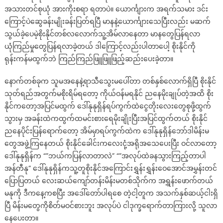
အသားတင်စုယုံ အားကိုးစရာ ရတာပဲ။ ယောင်္ကျားက အရက်သမား ဒင်း
ကြောင့်ပဲဆွေခန်းမျိုးခန်းပြတ်ရပြီ မာနနဲ့ယောင်္ကျားသေပြီးလည်း မဆက်
သွယ်ခဲ့ပေမဲ့စိုးနိုင်တစ်လလောက်သူ့အိမ်လာနေတာ မာနတွေပြန်ရလာ
ယုံကြည်မှုတွေပြန်ရလာခဲ့တယ် ဒါကြောင့်လည်းပါတာပေါ့ စိုးနိုင်ကို
ရုန်းကန်မထွက်ဘဲ ကြည်ကြည်ဖြူဖြူဖြည့်ဆည်းပေးခဲ့တာ။
နောက်တစ်ခုက သူမအနေနဲ့ရာသီသွေးမပေါ်တာ တစ်နှစ်လောက်ရှိပြီ စိုးနိုင်
သုတ်ရည်အတွက်မစိုးရိမ်ရတော့ ကိုယ်ဝန်မရနိုင် ညနေမိုးချုပ်တဲ့အထိ စိုး
နိုင်ကတော့အပြင်မထွက် ဒေါ်နုနုရှိန်ရပ်ကွက်ထဲငွေတိုးလေးတွေစုဖို့ထွက်
သွားမှ အခန်းထဲကထွက်ထမင်းစားရေမိုးချိုးပြီးအပြင်ထွက်တယ် စိုးနိုင်
ညနေပိုင်းပြန်ရောက်တော့ အိမ်မှာရပ်ကွက်ထဲက ဒေါ်နုနုရှိန်ဘော်ဒါမိန်းမ
တွေအဖွဲ့ကြနေတယ် စိုးနိုင်ခေါင်းကလေးငုံ့အရိုအသေပေးပြီး ဝင်လာတော့
ဒေါ်နုနုရှိန်က “”ဘယ်ကပြန်လာတာလဲ” “”အလုပ်ထဲခနသွားကြည့်တာပါ
အန်တီနု” ဒေါ်နုနုရှိန်ကသူ့တူစိုးနိုင်အကြောင်းရွှန်းရွှန်းဝေအောင်အမွှန်းတင်
ပြောပြတယ် လေးဆယ်ကျော်တန်းမိန်းမတစ်သိုက်က အရွှန်းဖောက်တယ်
မနုကို ဒီကနေ့ကစပြီး အဒေါ်တော်ပါရစေ တဲ့ငါ့တူက အသက်နှစ်ဆယ့်ငါးရှိ
ပြီ မိန်းမတွေကိုစိတ်မဝင်စားဘူး အလုပ်ပဲ ငါဒုက္ခရောက်တာကြားလို့ သူလာ
နေပေးတာ။