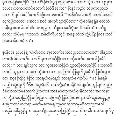
ခွက်အမြန်ဖျော်ပြီး “သား စိုးနိုင်သံပုရာရည်လေး သောက်လိုက် သား ညက
ဘယ်လောက်တောင်သောက်ခဲ့လဲဒီခလေး ” စိုးနိုင်လည်း သံပုရာရည်ကို
သောက်ရင်း ခေါင်းကုတ်စဉ်းစားနေတယ် “” အန်တီနုသားကို အောင်အောင်
လိုက်ပို့တာလား အောင်အောင် အလုပ်သွားပြီလား”” တဲ့ဒေါ်နုနုရှိန် စိတ်ထဲ
ပေါ့သွားတယ်အင်းဒီခလေးညက ကိစ္စဘာမှသိပုံမရအိမ်ခန်းထဲက ကိစ္စ
လည်း သိပုံမရ “”သားကို အန်တီကိုယ်တိုင် အခန်းထဲထိ တွဲပို့ပြီး ခြင်ထောင်
ပါထောင်ပေးခဲ့တာ”။
စိုးနိုင်အံသြဟန်နဲ့ “ဟုတ်လား အဲ့လောက်တောင်မူးသွားတာလား”” ဒါနဲ့သား
ဘာလို့အဲ့လောက်သောက်ရတာလဲဆိုပြီးစကားကိုဆက်ပေးတယ်စိုးနိုင်
လည်း “” သားချစ်သူက သားကိုအဆက်ဖြတ်သွားလို့စိတ်ညစ်ပြီးသောက်မိ
တာပါ သူနဲ့သားအတော်တွဲခဲ့တာ ဘာအကြောင်းပြချက်မှမရှိဘဲ ဖြတ်သွား
တာ အာ့ကြောင့် ခံပြင်းတာရယ်ဝမ်းနည်းတာရယ်ကြောင့်ပါ ” ဒေါ်နုနုရှိန်
လည်း သူ့တူကို မိန်းမတွေနဲ့ပတ်သက်လို့မခံစားဖို့ခံစားချက်မကုန်ရင်လည်း
ဒီလောက်ထိမသောက်ဖို့တရားဟောနေတော့တယ်စိုးနိုင်လည်း အရက်နာ
ကျလို့တရေးပြန်မှိန်းရင်းညကအဖြစ်ကို ပြန်စဉ်းစားနေတယ် သူ့အနေနဲ့မူး
ပေမဲ့အထင်မှားစရာ မမှတ်မိစရာမရှိ သူ့မှာရည်းစားမှမရှိတာသူ့အဒေါ်
အရင်းဒေါ်နုနုရှိန်က ယောင်္ကျားသေတာကြာပြီအသက်က ငါးဆယ်အရက်ပု