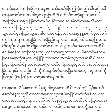
အောင်အောင်က စိုးနိုင်စကားနားထောင်တယ်ဒါ့ကြောင့်လည်း ငါလှမ်းခေါ်
တာနဲ့ရောက်လာတာ ငါ့တူက ညဉ်းတို့ကို စိတ်ဝင်စားလို့များကတော့ငါ့
အကြွေးမပေးနဲ့ဟု ပြန်ပက်တယ်စိုးနိုင်ထမင်းစားခန်းထဲကနေမသိမသာ
အကဲခတ်ကြည့်တော့ သူ့အဒေါ်သူငယ်ချင်းတွေက တင်တောင့်တောင့်တွေ
ဆွဲဆောင်မှုအပြည့် သူ့အဒေါ်စကားကြောင့်သာ ဟန်နဲ့ပန်နဲ့အရက်ပုလင်းကို
မမြင်ကွယ်ရာကနေငှဲ့ပြီး ဟင်းနဲ့မြည်းနေတယ် အသင့်ဝယ်လာတဲ့ကြာဆေး
ကိုလည်းလိုရမယ်ရကြိုသောက်ထားတယ်သူထမင်းစားနေတာလားဆိုပြီး
ဒေါ်နုနုရှိန်က လာကြည့်တော့ ပုလင်းကိုတွေ့သွားတယ် ဟိုကောင်မတွေမ
မြင်စေနဲ့ဆိုတဲ့အမူအယာပြပြီး သားလေး အကုန်ထည့်စားနော်ဆိုပြီးအသံ
မြှင့်ပြောတယ်မိန်းမတစ်သိုက်ရဲ့စကားဝိုင်းပြီးတော့သူလည်းအတော်ထွေနေ
ပြီဆေးစွမ်းကလည်း လီးကိုသံချောင်းလိုမာနေပြီသူကတော့ အမူးဇာတ်ကို
ပြန်သွင်းဖို့အန်တီနုအလာကိုစောင့်နေတယ်။
သားလေး သိပ်မသောက်ပါနဲ့ဆို ငါ့တူနဲ့တော့ ဆိုပြီးဇာတ်ကျိုးခြင်ယောင်
ဆောင်နေတဲ့သူ့ကို လာလာအခန်းထဲသွားအိပ်ဆိုပြီး လက်တွဲခေါ်တယ်ကု
တင်စောင်းမှာထိုင်ပြီး ခေါင်းငိုက်စိုက်နေတဲ့သူ့ဘေးဝင်ထိုင်ပြီးငါ့တူလေးအ
သဲကွဲလောက်အောင်အဲ့ကောင်မက ဘယ်လောက်ချောလဲ လို့မေးတယ်