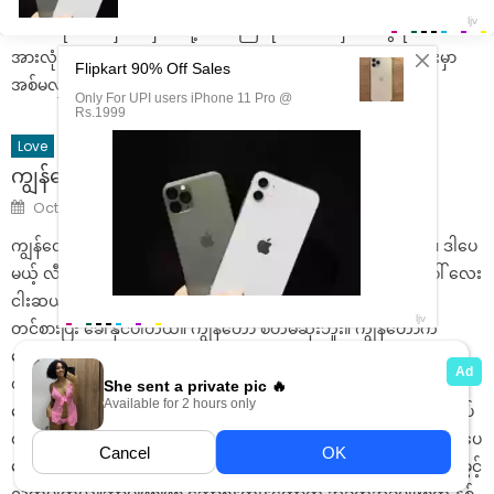
အိမ်ထောင်သည် ကလေးတစ်ယောက်အမေ။ သူ့ယောကျ်ားက ပုံနှိပ်စက်က
စက်ဆရာ။ အိမ်မှာ မလှမေတို့ အမေကြီးရယ်၊ မောင်နှစ်မတွေရယ်၊
အားလုံး အတူတူ နေကြတယ်။ နေ့လယ်ဆိုရင် အိမ်ရှေ့က ဆိုင်လေးမှာ
အစ်မလှမေက စက်ချုပ်တယ်။ ကျနော်တို့က […]
Love
ကျွန်တော့်နာမည် ငပဲ
Author
Posted
admin
October 20, 2024
on
ကျွန်တော့် နာမည်က… ငပဲ။ လိင်တန်ဆာ ဆိုရင်လည်း မမှားဘူးပေါ့။ ဒါပေ
မယ့် လီးလို့လည်း ခေါ်ကြပြန်တယ်။ နောက်ထပ်လည်း အခေါ်အဝေါ် လေး
ငါးဆယ်မက ရှိပါသေးတယ်။ ခင်ဗျားတို့ ကြိုက်သလို လွတ်လပ်စွာ
တင်စားပြီး ခေါ်နိုင်ပါတယ်။ ကျွန်တော် စိတ်မဆိုးဘူး။ ကျွန်တော်က
တော်တော် စရိုက်ကျတဲ့ကောင်ဗျ။ နည်းနည်းလည်း ကြွစောင်းစောင်းနိုင်
တယ်။ ဒါမို့ ငပဲဆိုတဲ့ နာမည်နဲ့ အလိုက်ဖက်ဆုံးလို့ ထင်တာပဲ။ ကျွန်တော့်
ဘော့စ်ရဲ့နာမည်က မောင်ဟိတ် ။ သူက နုဆိုတဲ့ ကောင်မလေးနဲ့ လက်ထပ်
ထားတယ်။ ကျွန်တော့်ကို ဘဝတစ်လျှောက်လုံး အကြိမ်ကြိမ် ရိုက်နှက်ခဲ့ပေ
မယ့် ဘော့စ်နဲ့ ကျွန်တော် လက်တွဲမဖြုတ်ခဲ့ပါဘူး။ ဘော့စ်ကို ကျွန်တော် ခွင့်