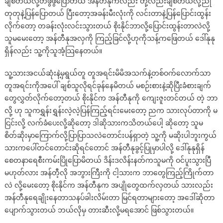
ချစ်တယ်လို့တဖွဖွပြောတယ် အန်တီနုကလည်း တို့လည်းချစ်တယ်လို့ညု
တုတုနဲ့ပြန်ပြောတယ် ပြီးတော့အခန်းမီးလုံးကို လင်းတာနဲ့ပြန်ပြောင်းထွန်း
လိုက်တော့ တခန်းလုံးလင်းသွားတယ် စိုးနိုင်ဘာလို့ပြောင်းထွန်းတာလဲလို့
သူမမေးတော့ အန်တီနုအလှကို ကြည့်ခြင်လို့ဟုကိုသန့်ကဖြေတယ် ဒေါ်နုနု
ရှိန်လည်း သူ့ကိုသူအံ့သြနေတယ်။
သူ့သားအငယ်ဆုံးနဲ့မှရွယ်တူ တူအရင်းမိမိအသက်နဲ့တစ်ဝက်လောက်သာ
တူအရင်းကိုအပေါ် ချစ်သူလိုရင်ခုန်နေမိတယ် မစဉ်းစားနဲ့ဆိုပြီးခံစားချက်
တွေလွှတ်လိုက်တော့တယ် စိုးနိုင်က အန်တီနုကို ကျေးဇူးတင်တယ် တဲ့ ဘာ
လို့ ဟု သူကရွှန်းရွှန်းလဲ့လဲ့ပြန်ကြည့်ရင်းမေးတော့ ညက သားလုပ်တာကို မ
ငြင်းလို့ လက်ခံပေးလို့ဆိုတော့ ဒါဆိုသားကသိတယ်ပေါ့ ဆိုတော့ သူမ
စိတ်ဆိုးမှာကြောက်လို့ပြာပြာသလဲတောင်းပန်ရှာတဲ့ သူ့ကို မဆိုးပါဘူးကွယ်
သားကပေါ်တင်တောင်းဆိုရင်တောင် အန်တီနုခွင့်ပြုမှာပါလို့ ဒေါ်နုနုရှိန်
စေတနာရေစီးကမ်းပြိုပြောမိတယ် ဒိန်းဒလိန်းနတ်ကသူမကို ဝင်ပူးသွားပြီ
မဟုတ်လား အန်တီ့လို အဘွားကြီးကို ငါ့သားက ဘာတွေကြည့်ကြိုက်တာ
လဲ လို့မေးတော့ စိုးနိုင်က အန်တီနုက အပျိုတွေထက်လှတယ် သားလည်း
အန်တီနုရေချိုးနေတာသနပ်ခါးလိမ်းတာ မြင်ရတာများတော့ အဒေါ်ဆိုတာ
ပျောက်သွားတယ် ဘယ်လိုမှ တားဆီးလို့မရအောင် ဖြစ်သွားတယ်။