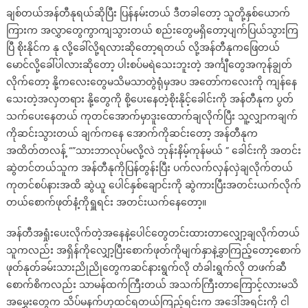
ချစ်တယ်အန်တီနုရယ်ဆိုပြီး ပြန်နမ်းတယ် ဒီတခါတော့ သူတို့နှစ်ယောက်
ကြားက အလွှာတွေကွာကျသွားတယ် စည်းတွေမရှိတော့ပျက်ပြယ်သွားကြ
ပြီ စိုးနိုင်က နု လို့ခေါ်လို့ရလားဆိုတော့ရတယ် လို့အန်တီနုကဖြေတယ်
မောင်လို့ခေါ်ပါလားဆိုတော့ ပါးစပ်မရဲသေးဘူးတဲ့ အင်္ကျီတွေအကုန်ချွတ်
လိုက်တော့ နို့ကလေးတွေမသိမသာတွဲရုံမှအပ အတော်ကလေးကို ကျန်နေ
သေးတဲ့အလှတရား နို့တွေကို စို့ပေးနေတဲ့စိုးနိုင့်ခေါင်းကို အန်တီနုက ပွတ်
သက်ပေးနေတယ် ကုတင်အောက်မှာဒူးထောက်ချလိုက်ပြီး သူ့လျှာကချက်
ကိုဆင်းသွားတယ် ချက်ကနေ အောက်ကိုဆင်းတော့ အန်တီနုက
အထိတ်တလန့် “”သားဘာလုပ်မလို့လဲ ဘုန်းနိမ့်ကုန်မယ် ” ခေါင်းကို အတင်း
ဆွဲတင်တယ်သူက အန်တီနုကိုပြန်တွန်းပြီး ပက်လက်လှန်လှဲချလိုက်တယ်
ကုတင်စပ်နားအထိ ဆွဲယူ ပေါင်နှစ်ချောင်းကို ဆွဲကားပြီးအတင်းယက်လိုက်
တယ်စောက်ဖုတ်နံ့ကိုရှူရင်း အတင်းယက်နေတော့။
အန်တီအရှုံးပေးလိုက်တဲ့အနေနဲ့ပေါင်တွေတင်းထားတာလျှော့ချလိုက်တယ်
သူကလည်း အရှိန်ကိုလျှော့ပြီးစောက်ဖုတ်ကိုမျက်နှာနဲ့ခွာကြည့်တော့စောက်
ဖုတ်နုတ်ခမ်းသားညိုညိုတွေကဆင်နားရွက်လို တံခါးရွက်လို တဖက်ဆီ
စောက်စိကလည်း သာမန်ထက်ကြီးတယ် အသက်ကြီးတာကြောင့်လားမသိ
အမွှေးတွေက သိပ်မနက်ဟုထင်ရတယ်ကြည့်ရင်းက အဒေါ်အရင်းကို ငါ