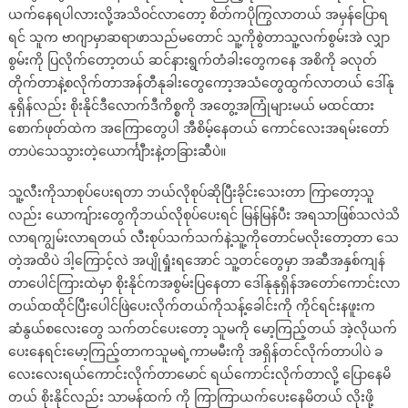
ယက်နေရပါလားလို့အသိဝင်လာတော့ စိတ်ကပိုကြွလာတယ် အမှန်ပြောရ
ရင် သူက ဗာဂျာမှာဆရာဖာသည်မတောင် သူ့ကိုစွဲတာသူ့လက်စွမ်းအဲ လျှာ
စွမ်းကို ပြလိုက်တော့တယ် ဆင်နားရွက်တံခါးတွေကနေ အစိကို ခလုတ်
တိုက်တာနဲ့စလိုက်တာအန်တီနုခါးတွေကော့အသံတွေထွက်လာတယ် ဒေါ်နု
နုရှိန်လည်း စိုးနိုင်ဒီလောက်ဒီကိစ္စကို အတွေ့အကြုံများမယ် မထင်ထား
စောက်ဖုတ်ထဲက အကြောတွေပါ အီစိမ့်နေတယ် ကောင်လေးအရမ်းတော်
တာပဲသေသွားတဲ့ယောင်္ကျီားနဲ့တခြားဆီပဲ။
သူ့လီးကိုသာစုပ်ပေးရတာ ဘယ်လိုစုပ်ဆိုပြီးခိုင်းသေးတာ ကြာတော့သူ
လည်း ယောကျ်ားတွေကိုဘယ်လိုစုပ်ပေးရင် မြန်မြန်ပီး အရသာဖြစ်သလဲသိ
လာရကျွမ်းလာရတယ် လီးစုပ်သက်သက်နဲ့သူ့ကိုတောင်မလိုးတော့တာ သေ
တဲ့အထိပဲ ဒါ့ကြောင့်လဲ အပျိုရှုံးရအောင် သူ့တင်တွေမှာ အဆီအနှစ်ကျန်
တာပေါင်ကြားထဲမှာ စိုးနိုင်ကအစွမ်းပြနေတာ ဒေါ်နုနုရှိန်အတော်ကောင်းလာ
တယ်ထထိုင်ပြီးပေါင်ဖြဲပေးလိုက်တယ်ကိုသန့်ခေါင်းကို ကိုင်ရင်းနဖူးက
ဆံနွယ်စလေးတွေ သက်တင်ပေးတော့ သူမကို မော့ကြည့်တယ် အဲ့လိုယက်
ပေးနေရင်းမော့ကြည့်တာကသူမရဲ့ကာမမီးကို အရှိန်တင်လိုက်တာပါပဲ ခ
လေးလေးရယ်ကောင်းလိုက်တာမောင် ရယ်ကောင်းလိုက်တာလို့ ပြောနေမိ
တယ် စိုးနိုင်လည်း သာမန်ထက် ကို ကြာကြာယက်ပေးနေမိတယ် လိုးဖို့