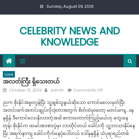
Skip
Sunday, August 09, 2026
to
content
CELEBRITY NEWS AND
KNOWLEDGE
Love
အလတ်ကြီး ရှိသေးတယ်
Posted
Author
on
October 15, 2024
admin
Comments Off
on
အလတ်
ညက စိုးနိုင်အမူးလွန်ပြီး သူ့ချစ်သူနွယ်ဆိုသော ကောင်မလေးမှတ်ပြီး
ကြီး
အတင်းဖက်အတင်းချုပ်လိုးခဲ့တာအတွက် စိတ်ထဲမှာတော့ မတင်မကျ…။နု
ရှိ
နုရှိန် ဒီကောင်လေးနိုးလာတဲ့အခါ စကားတောက်ကြည့်မယ်ဟု တွေးနေ
သေး
တယ်
တုန်း စိုးနိုင်က ထမင်းစားစားပွဲမှာ လာထိုင်တယ် ခေါင်းကို သူ့ဘာသာနှိပ်နေ
ပြီး အရက်နာကျ ခေါင်းကိုက်နေပုံပေါ်တယ် ဒေါ်နုနုရှိန် သံပုရာရည်တစ်