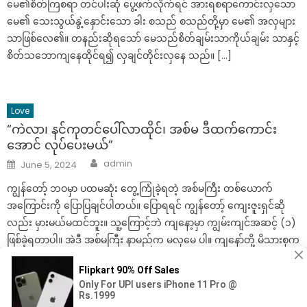
မေ၏စိတ်ကြစရာ တင်ပါးဆုံ ပွေ့ဖက်လိုက်ရင် အားရစရာကောင်းလှသော
မေ၏ သေးသွယ်နွဲ့နှောင်းသော ခါး စသည် စသည်တို့မှာ မေ၏ အလှများ
သာဖြစ်လေ၏။ တနည်းဆိုရသော် မေသည်စိတ်ချမ်းသာကိုယ်ချမ်း သာနှင့်
စိတ်သဘောကျနေထိုင်ရ၍ လှချင်တိုင်းလှနေ သည်။ […]
Love
“ကဲလာ၊ နင်ကုတင်ပေါ်လာထိုင်၊ အစ်မ ဒီထက်ကောင်း
အောင် လုပ်ပေးမယ်”
Author
Posted
admin
June 5, 2024
on
ကျွန်တော့် ဘဝမှာ ပထမဆုံး တွေ့ကြုံခဲ့ရတဲ့ အစ်မကြီး တစ်ယောက်
အကြောင်းကို ပြောပြချင်ပါတယ်။ ပြောရရင် ကျွန်တော့် ကျေးဇူးရှင်ဆို
လည်း မှားမယ်မထင်ဘူး။ သူ့ကြောင့်ဘဲ ကျနော့မှာ ကျွမ်းကျင်အဆင့် (၁)
ဖြစ်ခဲ့ရတာပါ။ အဲဒီ အစ်မကြီး နာမည်က မလှမေ ပါ။ ကျနော်တို့ မိသားစုက
ဒီရပ်ကွက်ကို နယ်ကနေ ပြောင်းလာကြတာ။ အစ်မလှမေတို့က ကျနော်တို့
အိမ်ရှေ့အိမ်က၊ သူတို့အိမ်မကြီးက ခြံနောက်ဘက်မှာ။ အစ်မလှမေက ခြံ
ရှေ့မှာ အိမ်သေးသေးလေးနဲ့ စက်ချုပ်တယ်။ သူတို့အိမ်မှာ အစ်မလှမေက