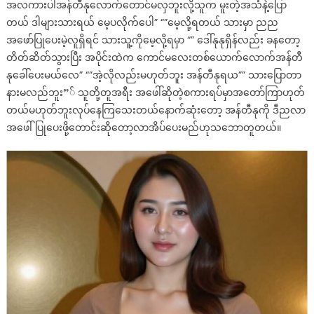
အလကားပါအန်တီနုလောက်တောင်မလှဘူးလို့သူက မူးတဲ့အသံနဲ့ပြော
တယ် ဒါများသားရယ် မေ့ပလိုက်ပေါ” “”မေ့လို့ရတယ် သားမှာ ညည
အဖော်ပြုပေးမဲ့လူရှိရင် သားသူ့ကိုမေ့လို့ရမှာ “” ဒေါ်နုနုရှိန်လည်း ခနတော့
တိတ်ဆိတ်သွားပြီး အပိုင်းထဲက ကောင်မလေးတစ်ယောက်လောက်အန်တီ
နုခေါ်ပေးမယ်လေ” “”အဲ့လိုလည်းမဟုတ်ဘူး အန်တီနုရယ”” သားပြောတာ
နားမလည်ဘူး”် သူတို့တူအရီး အဖေါ်ဆိုတဲ့စကားရပ်မှာအတော်ကြာဟုတ်
တယ်မဟုတ်ဘူးလုပ်နေကြသေးတယ်နောက်ဆုံးတော့ အန်တီနုကို ဒီညလာ
အဖေါ်ပြုပေးဖို့တောင်းဆိုတော့လာအိပ်ပေးမည်ဟုသဘောတူတယ်။