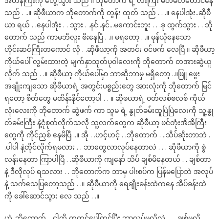
အတန်ကြီးကို တွေ့သွား သည် ။ ဘိုတောက် ရဲ့ လီးကြီး မတ်မတ်တောင်နေ
သည် . ..။ ဆိုဖီယာက ဘိုတောက်ကို တွန်း ထုတ် သည် . . .။ နေပါအုံး..ဆိုဖီ
ယာ ရယ် . .နေပါအုံး . . သွား . .နင်..နင်…မကောင်းဘူး . . .ခု ထွက်သွား . . ဘို
တောက် သည် ကာမဘီလူး စီးနေပြီ . .။ မရတော့ . .။ မုန်ယိုနေသော
ဟိုင်းဆင်ကြီးတကောင် လို . .ဆိုဖီယာ့ကို အတင်း ဝင်ဖက် လေပြီ ။ ဆိုဖီယာ့
ကိုယ်ပေါ် လွမ်းထားတဲ့ မျက်နှာသုတ်ပုဝါလေးကို ဘိုတောက် တအားဆွဲယူ
လိုက် သည် . .။ ဆိုဖီယာ့ ကိုယ်ပေါ်မှာ ဘာဆိုဘာမှ မရှိတော့ ..။ဖြူ ဖွေး
အချိုးကျသော ဆိုဖီယာရဲ့ အတွင်းပစ္စည်းတွေ အားလုံးကို ဘိုတောက် မြင်
ရတော့ စိတ်တွေ မထိန်းနိုင်တော့ပါ . . ။ ဆိုဖယာရဲ့ ဝတ်လစ်စလစ် ကိုယ်
လုံးလေးကို ဘိုတောက် ဆွဲဖက် ကာ သူမ ရဲ့ နွုတ်ခမ်းထူပြဲပြဲလေးကို သူ့နွု
တ်ခမ်းကြီး နဲ့ငုံစုတ်လိုက်သလို သူ့လက်တွေက ဆိုဖီယာ့ ဖင်တုံးအိအိကြီး
တွေကို ကိုင်ညှစ် နေမိပြီ ..။ အို . .ဟင့်ဟင့် . .ဘိုတောက် . ..သိပ်ဆိုးတာဘဲ .
.ပါပါ နဲ့တိုင်လိုက်ရမလား . . ဘာတွေလာလုပ်နေတာလဲ . . . ဆိုဖီယာကို စွဲ
လန်းနေတာ ကြာပါပြီ . .ဆိုဖီယာကို ကျနော် သိပ် ချစ်မိနေတယ် . . ချစ်တာ
နဲ့ ဒီလိုလုပ် ရသလား . . ဘိုတောက်က ဘာမှ ပါးစပ်က ပြန်မပြောဘဲ အလုပ်
နဲ့ သက်သေပြတော့သည် . .။ ဆိုဖီယာကို ရေချိုးခန်းထဲကနေ အိပ်ခန်းထဲ
ကို ခေါ်ဆောင်သွား လေ သည် . .။
ဟဲ့..ဘိုတောက် . .ငါ့ကို ကုတင်ပေါ်တင်ပြီး ဘာလုပ်မလို့လဲ . . . ချစ်မလို့ .