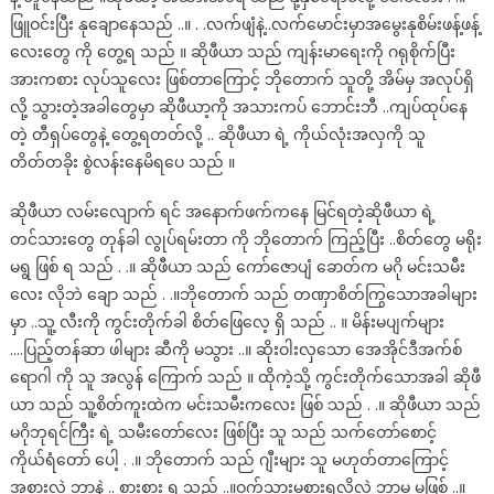
ဖြူဝင်းပြီး နုချောနေသည် ..။ . .လက်ဖျံနဲ့..လက်မောင်းမှာအမွေးနုစိမ်းဖန့်ဖန့်
လေးတွေ ကို တွေ့ရ သည် ။ ဆိုဖီယာ သည် ကျန်းမာရေးကို ဂရုစိုက်ပြီး
အားကစား လုပ်သူလေး ဖြစ်တာကြောင့် ဘိုတောက် သူတို့ အိမ်မှ အလုပ်ရှိ
လို့ သွားတဲ့အခါတွေမှာ ဆိုဖီယာ့ကို အသားကပ် ဘောင်းဘီ ..ကျပ်ထုပ်နေ
တဲ့ တီရှပ်တွေနဲ့ တွေ့ရတတ်လို့ .. ဆိုဖီယာ ရဲ့ ကိုယ်လုံးအလှကို သူ
တိတ်တခိုး စွဲလန်းနေမိရပေ သည် ။
ဆိုဖီယာ လမ်းလျောက် ရင် အနောက်ဖက်ကနေ မြင်ရတဲ့ဆိုဖီယာ ရဲ့
တင်သားတွေ တုန်ခါ လွုပ်ရမ်းတာ ကို ဘိုတောက် ကြည့်ပြီး ..စိတ်တွေ မရိုး
မရွ ဖြစ် ရ သည် . .။ ဆိုဖီယာ သည် ကော်ဇောပျံ ခောတ်က မဂို မင်းသမီး
လေး လိုဘဲ ချော သည် . .။ဘိုတောက် သည် တဏှာစိတ်ကြွသောအခါများ
မှာ ..သူ့ လီးကို ကွင်းတိုက်ခါ စိတ်ဖြေလေ့ ရှိ သည် .. ။ မိန်းမပျက်များ
….ပြည့်တန်ဆာ ဖါများ ဆီကို မသွား ..။ ဆိုးဝါးလှသော အေအိုင်ဒီအက်စ်
ရောဂါ ကို သူ အလွန် ကြောက် သည် ။ ထိုကဲ့သို့ ကွင်းတိုက်သောအခါ ဆိုဖီ
ယာ သည် သူ့စိတ်ကူးထဲက မင်းသမီးကလေး ဖြစ် သည် . .။ ဆိုဖီယာ သည်
မဂိုဘုရင်ကြီး ရဲ့ သမီးတော်လေး ဖြစ်ပြီး သူ သည် သက်တော်စောင့်
ကိုယ်ရံတော် ပေါ့ . .။ ဘိုတောက် သည် ဂျီးများ သူ မဟုတ်တာကြောင့်
အစားလဲ ဘာနဲ့ .. စားစား ရ သည် ..။ဝက်သားမစားရလို့လဲ ဘာမှ မဖြစ် ..။