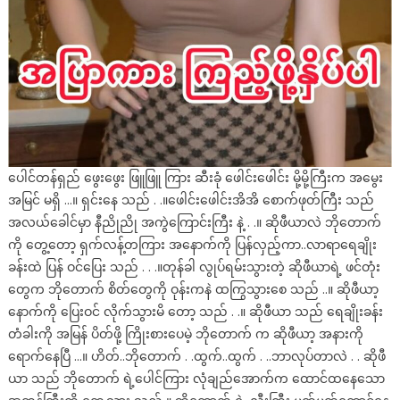
ပေါင်တန်ရှည် ဖွေးဖွေး ဖြူဖြူ ကြား ဆီးခုံ ဖေါင်းဖေါင်း မို့မို့ကြီးက အမွေး
အမြင် မရှိ …။ ရှင်းနေ သည် . .။ဖေါင်းဖေါင်းအိအိ စောက်ဖုတ်ကြီး သည်
အလယ်ခေါင်မှာ နီညိုညို အကွဲကြောင်းကြီး နဲ့ . .။ ဆိုဖီယာလဲ ဘိုတောက်
ကို တွေ့တော့ ရှက်လန့်တကြား အနောက်ကို ပြန်လှည့်ကာ..လာရာရေချိုး
ခန်းထဲ ပြန် ဝင်ပြေး သည် . . .။တုန်ခါ လွုပ်ရမ်းသွားတဲ့ ဆိုဖီယာရဲ့ ဖင်တုံး
တွေက ဘိုတောက် စိတ်တွေကို ဝုန်းကနဲ ထကြွသွားစေ သည် ..။ ဆိုဖီယာ့
နောက်ကို ပြေးဝင် လိုက်သွားမိ တော့ သည် . .။ ဆိုဖီယာ သည် ရေချိုးခန်း
တံခါးကို အမြန် ပိတ်ဖို့ ကြိုးစားပေမဲ့ ဘိုတောက် က ဆိုဖီယာ့ အနားကို
ရောက်နေပြီ …။ ဟိတ်..ဘိုတောက် . .ထွက်..ထွက် . ..ဘာလုပ်တာလဲ . . ဆိုဖီ
ယာ သည် ဘိုတောက် ရဲ့ပေါင်ကြား လုံချည်အောက်က ထောင်ထနေသော