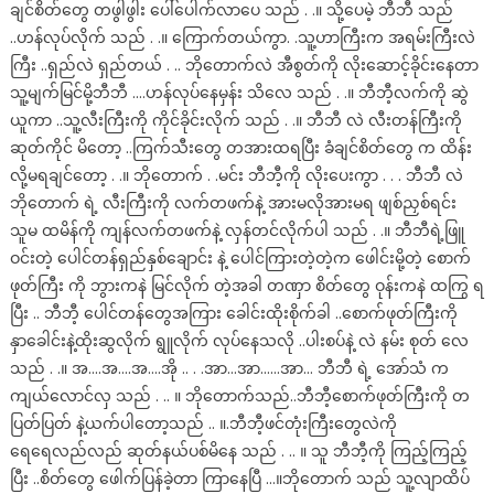
ချင်စိတ်တွေ တဖွါဖွါး ပေါ်ပေါက်လာပေ သည် . .။ သို့ပေမဲ့ ဘီဘီ သည်
..ဟန်လုပ်လိုက် သည် . .။ ကြောက်တယ်ကွာ. .သူ့ဟာကြီးက အရမ်းကြီးလဲ
ကြီး ..ရှည်လဲ ရှည်တယ် . .. ဘိုတောက်လဲ အီစွတ်ကို လိုးဆောင့်ခိုင်းနေတာ
သူ့မျက်မြင်မို့ဘီဘီ ….ဟန်လုပ်နေမှန်း သိလေ သည် . .။ ဘီဘီ့လက်ကို ဆွဲ
ယူကာ ..သူ့လီးကြီးကို ကိုင်ခိုင်းလိုက် သည် . .။ ဘီဘီ လဲ လီးတန်ကြီးကို
ဆုတ်ကိုင် မိတော့ ..ကြက်သီးတွေ တအားထရပြီး ခံချင်စိတ်တွေ က ထိန်း
လို့မရချင်တော့ . .။ ဘိုတောက် . .မင်း ဘီဘီ့ကို လိုးပေးကွာ . . . ဘီဘီ လဲ
ဘိုတောက် ရဲ့ လီးကြီးကို လက်တဖက်နဲ့ အားမလိုအားမရ ဖျစ်ညှစ်ရင်း
သူမ ထမိန်ကို ကျန်လက်တဖက်နဲ့ လှန်တင်လိုက်ပါ သည် . .။ ဘီဘီရဲ့ဖြူ
ဝင်းတဲ့ ပေါင်တန်ရှည်နှစ်ချောင်း နဲ့ ပေါင်ကြားတဲ့တဲ့က ဖေါင်းမို့တဲ့ စောက်
ဖုတ်ကြီး ကို ဘွားကနဲ မြင်လိုက် တဲ့အခါ တဏှာ စိတ်တွေ ဝုန်းကနဲ ထကြွ ရ
ပြီး .. ဘီဘီ့ ပေါင်တန်တွေအကြား ခေါင်းထိုးစိုက်ခါ ..စောက်ဖုတ်ကြီးကို
နှာခေါင်းနဲ့ထိုးဆွလိုက် ရွူလိုက် လုပ်နေသလို ..ပါးစပ်နဲ့ လဲ နမ်း စုတ် လေ
သည် . .။ အ….အ….အ….အို .. . .အာ…အာ……အာ… ဘီဘီ ရဲ့ အော်သံ က
ကျယ်လောင်လှ သည် . .. ။ ဘိုတောက်သည်..ဘီဘီ့စောက်ဖုတ်ကြီးကို တ
ပြတ်ပြတ် နဲ့ယက်ပါတော့သည် .. ။.ဘီဘီ့ဖင်တုံးကြီးတွေလဲကို
ရေရေလည်လည် ဆုတ်နယ်ပစ်မိနေ သည် . .. ။ သူ ဘီဘီ့ကို ကြည့်ကြည့်
ပြီး ..စိတ်တွေ ဖေါက်ပြန်ခဲ့တာ ကြာနေပြီ …။ဘိုတောက် သည် သူ့လျာထိပ်