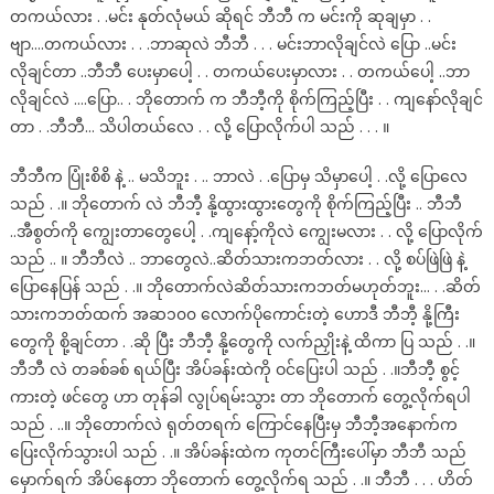
တကယ်လား . .မင်း နုတ်လုံမယ် ဆိုရင် ဘီဘီ က မင်းကို ဆုချမှာ . .
ဗျာ….တကယ်လား . . .ဘာဆုလဲ ဘီဘီ . . . မင်းဘာလိုချင်လဲ ပြော ..မင်း
လိုချင်တာ ..ဘီဘီ ပေးမှာပေါ့ . . တကယ်ပေးမှာလား . . တကယ်ပေါ့ ..ဘာ
လိုချင်လဲ ….ပြော.. . ဘိုတောက် က ဘီဘီ့ကို စိုက်ကြည့်ပြီး . . ကျနော်လိုချင်
တာ . .ဘီဘီ… သိပါတယ်လေ . . လို့ ပြောလိုက်ပါ သည် . . . ။
ဘီဘီက ပြုံးစိစိ နဲ့ .. မသိဘူး . .. ဘာလဲ . .ပြောမှ သိမှာပေါ့ . .လို့ ပြောလေ
သည် . .။ ဘိုတောက် လဲ ဘီဘီ့ နို့ထွားထွားတွေကို စိုက်ကြည့်ပြီး .. ဘီဘီ
..အီစွတ်ကို ကျွေးတာတွေပေါ့ . .ကျနော့်ကိုလဲ ကျွေးမလား . . လို့ ပြောလိုက်
သည် .. ။ ဘီဘီလဲ .. ဘာတွေလဲ..ဆိတ်သားကဘတ်လား . . လို့ စပ်ဖြဲဖြဲ နဲ့
ပြောနေပြန် သည် . .။ ဘိုတောက်လဲဆိတ်သားကဘတ်မဟုတ်ဘူး… . .ဆိတ်
သားကဘတ်ထက် အဆ၁၀၀ လောက်ပိုကောင်းတဲ့ ဟောဒီ ဘီဘီ့ နို့ကြီး
တွေကို စို့ချင်တာ . .ဆို ပြီး ဘီဘီ့ နို့တွေကို လက်ညှိုးနဲ့ ထိကာ ပြ သည် . .။
ဘီဘီ လဲ တခစ်ခစ် ရယ်ပြီး အိပ်ခန်းထဲကို ဝင်ပြေးပါ သည် . .။ဘီဘီ့ စွင့်
ကားတဲ့ ဖင်တွေ ဟာ တုန်ခါ လွုပ်ရမ်းသွား တာ ဘိုတောက် တွေ့လိုက်ရပါ
သည် . ..။ ဘိုတောက်လဲ ရုတ်တရက် ကြောင်နေပြီးမှ ဘီဘီ့အနောက်က
ပြေးလိုက်သွားပါ သည် . .။ အိပ်ခန်းထဲက ကုတင်ကြီးပေါ်မှာ ဘီဘီ သည်
မှောက်ရက် အိပ်နေတာ ဘိုတောက် တွေ့လိုက်ရ သည် . .။ ဘီဘီ . . . ဟိတ်