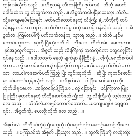
တွန်းပစ်လိုက် သည် . .။ အီစွတ်ရဲ့ လီးတန်ကြီး ဗွက်ကနဲ . .ဘီဘီ့ စောက်
ခေါင်းထဲက ကျွတ်ထွက်လာ သည် . .။ အီစွတ်ကငါမပြီးသေးဘူး..ဘီဘီ…
လို့မကျေမနပ်ပြောရင်း…မတ်မတ်တောင်နေတဲ့ လီးကြီး နဲ့ ..ဘီဘီ့ကို ထပ်
လိုးရန် ကပ်လာ သည် . .။ ဘီဘီက အီစွတ်ကို ဆောင့်ကန်လိုက် သည် ..။ အီ
စွတ်လဲ ..ကြမ်းပေါ်ကို ပက်လက်လန်ကျ သွားရ သည် . .။ ဘီဘီ ..နင်မ
ကောင်းဘူးဟာ . .နင့်ကို ပြီးတဲ့အထိ ငါ …လိုးပေး… တိတ်စမ်း ..ခွေးကုလား
..နင်အခုထွက်သွား . . အီစွတ် သည် လီးကြီးကို ဆုတ်ကိုင်ကာ တွေတွေကြီး
ရပ်နေ သည် ..။ ဒေါသထွက် နေတဲ့ မျက်နှာ နီနီကြီး နဲ့ . . ငါ့ကို..မရက်စက်ပါ
နဲ့ဟာ .. . လို့ တောင်းပန်သလို ပြောလိုက် သည် .. ။ ဒီတော့မှ ဘီဘီလဲ .. ကဲ
လာ ..လာ..ငါကစောက်ပတ်ကြည့် ပြီး ကွင်းထုလိုက် … ဆိုပြီး ကုတင်စောင်း
မှာ ဖင်ထောင်ကုန်းလိုက် သည် . .။ အီစွတ်လဲ . . ငါပြီးအောင်တော့ လိုး
လိုက်ပါရစေဟာ . .ဆန့်တငန့်ငန့်ကြီးဟ .. လို့ ပြောရင်း …ဖင်ကြားက ပြူး
ပြူးကြီး စူထွက်နေတဲ့ ဘီဘီ့စောက်ဖုတ်ကြီးထဲ ..သူ့ လီးကြီးကို သွင်းထည့်
လေ သည် .. ။ ဘီဘီလဲ..တဗျစ်တောက်တောက်… ..မကျေမချမ်း ရေရွတ်
ရင်း . .အီစွတ်ကို.. ပေးလိုးလိုက် လေ သည် . ..။
အီစွတ်လဲ ..ဘီဘီ့ဖင်တုံးကြီးတွေကို ကိုင်ဆုတ်ရင်း ဆောင့်ဆောင့်လိုးလေ
သည် . .။ မကြာခင်ဘဲ အီစွတ် ..ပြီးသွား သည် . .။ သူ့လီးကြီးကို တဆုံးထိုး