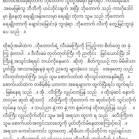
စိတ်ဝင်စားမိခဲ့ရတာက ဘိုတောက် သူတို့အိမ်မှာ မြက်ရိပ် ..ကားရေဆေး .
.အမေဖြစ်သူ ဘီဘီကို ဟင်းဝိုင်းချက် အပြီး ဘိုတောက် သည် ကားဂိုဒေါင်
မှာ ရှိနေတဲ့ ရေချိုးခန်းလေးမှာ ရေချိုး တုံးက သူမ သည် ဘိုတောက်
ရေချိုးတာကို ချောင်းမြောင်းခဲ့ ဘူးခဲ့ရာ ..ဘိုတောက် လီးကို တွေ့မြင်ဘူးခဲ့
ပေ သည် . .။
ထိုစဉ်အခါထဲက ..ဘိုတောက်ရဲ့ လီးမဲမဲကြီးကို ကြည့်ကာ စိတ်တွေ ထ ခဲ့
ကြွ ခဲ့တာပါ . .။ ဒီလီးမဲမဲ တုတ်တုတ်ကြီး ကို ညတိုင်း . .မြင်ယောင်ပြီး ဒါ
ကြီးနဲ့ အသွင်းခံရရင် ဘယ်လိုနေမလဲ . .ဆိုတဲ့ . .စိတ်ကူးယဉ် ကာ မိမိဖါသာ
ပွတ်ပြီး အာသာဖြေနေခဲ့ ရတဲ့ ညတွေ များခဲ့လေ သည် . .။အခုတော့ သည်
လီးတုတ်တုတ်ကြီး သည် သူမ စောက်ပတ်ထဲ ထိုးသွင်းထားနေမိရပြီ . .။
စောက်ပတ်ထဲက တစိမ့်စိမ့် ယားကာ အရေများက ထွက်ပြီးရင်း ထွက်ရင်း .
.. ဖြစ်နေရ သည် . .။ အို . .လီးကြီး လွုပ်လာပြန် သည် . .။ ထိုးမဲ့ဆင် နောက်
တလှမ်း ဆုတ် ဆိုသလို . .လီးကြီးကို ဘိုတောက် က ဆုတ်လိုက် သွင်းလိုက်
လုပ်နေ သည် . .။ ဘယ်ညာ နှဲ့ကာ နှဲ့ကာ နဲ့ဖပ်ကနဲ ထိုးထည့်ပြန် သည် . . .။
လီးကြီး လွုပ်လိုက်တိုင်း သူမ အဖို့ အရသာ ထူးကဲ ရ သည် . .။လီးကြီးက
သူမ စောက်ပတ်အတွင်းသားတွေကို ပွတ်တိုက်မိနေတာကြောင့်ပေါ့ . .။
အရသာ ကောင်းကောင်း သွားတော့ ..ဆိုဖီယာ ကိုယ်တိုင်က လွုပ်ချင်လာ
သည် . .။ ဘိုတောက် လဲ ဝင်သမျှ လေး ထိုးလိုက် ဆုတ်လိုက် နဲ့ လိုးနေ