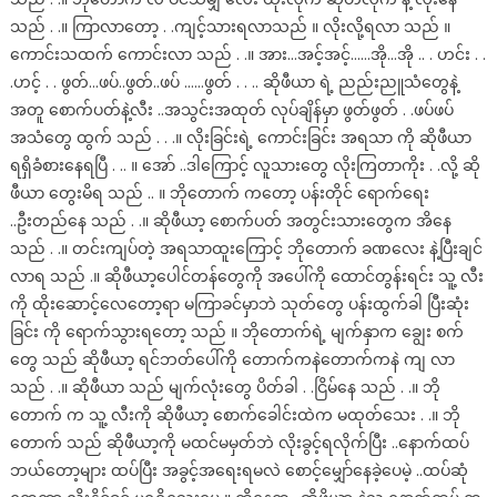
သည် . .။ ကြာလာတော့ . .ကျင့်သားရလာသည် ။ လိုးလို့ရလာ သည် ။
ကောင်းသထက် ကောင်းလာ သည် . .။ အား…အင့်အင့်……အို…အို .. . ဟင်း . .
.ဟင့် . . ဖွတ်…ဖပ်..ဖွတ်..ဖပ် ……ဖွတ် . . .. ဆိုဖီယာ ရဲ့ ညည်းညူသံတွေနဲ့
အတူ စောက်ပတ်နဲ့လီး ..အသွင်းအထုတ် လုပ်ချိန်မှာ ဖွတ်ဖွတ် . .ဖပ်ဖပ်
အသံတွေ ထွက် သည် . . .။ လိုးခြင်းရဲ့ ကောင်းခြင်း အရသာ ကို ဆိုဖီယာ
ရရှိခံစားနေရပြီ . .. ။ အော် ..ဒါကြောင့် လူသားတွေ လိုးကြတာကိုး . .လို့ ဆို
ဖီယာ တွေးမိရ သည် .. ။ ဘိုတောက် ကတော့ ပန်းတိုင် ရောက်ရေး
..ဦးတည်နေ သည် . .။ ဆိုဖီယာ့ စောက်ပတ် အတွင်းသားတွေက အိနေ
သည် . .။ တင်းကျပ်တဲ့ အရသာထူးကြောင့် ဘိုတောက် ခဏလေး နဲ့ပြီးချင်
လာရ သည် .။ ဆိုဖီယာ့ပေါင်တန်တွေကို အပေါ်ကို ထောင်တွန်းရင်း သူ့ လီး
ကို ထိုးဆောင့်လေတော့ရာ မကြာခင်မှာဘဲ သုတ်တွေ ပန်းထွက်ခါ ပြီးဆုံး
ခြင်း ကို ရောက်သွားရတော့ သည် ။ ဘိုတောက်ရဲ့ မျက်နှာက ချွေး စက်
တွေ သည် ဆိုဖီယာ့ ရင်ဘတ်ပေါ်ကို တောက်ကနဲတောက်ကနဲ ကျ လာ
သည် . .။ ဆိုဖီယာ သည် မျက်လုံးတွေ ပိတ်ခါ . .ငြိမ်နေ သည် . .။ ဘို
တောက် က သူ့ လီးကို ဆိုဖီယာ့ စောက်ခေါင်းထဲက မထုတ်သေး . .။ ဘို
တောက် သည် ဆိုဖီယာ့ကို မထင်မမှတ်ဘဲ လိုးခွင့်ရလိုက်ပြီး ..နောက်ထပ်
ဘယ်တော့များ ထပ်ပြီး အခွင့်အရေးရမလဲ စောင့်မျှော်နေခဲ့ပေမဲ့ ..ထပ်ဆုံ