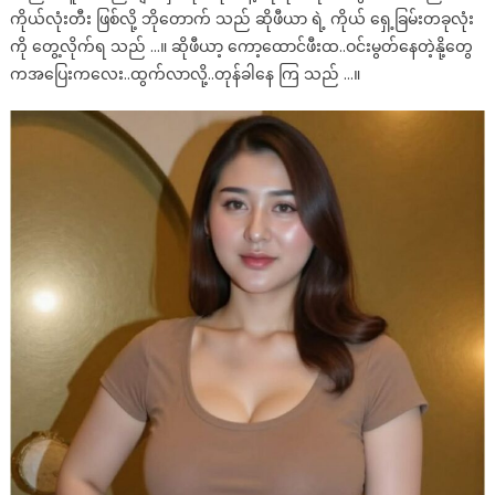
ကိုယ်လုံးတီး ဖြစ်လို့ ဘိုတောက် သည် ဆိုဖီယာ ရဲ့ ကိုယ် ရှေ့ခြမ်းတခုလုံး
ကို တွေ့လိုက်ရ သည် …။ ဆိုဖီယာ့ ကော့ထောင်ဖီးထ..ဝင်းမွတ်နေတဲ့နို့တွေ
ကအပြေးကလေး..ထွက်လာလို့..တုန်ခါနေ ကြ သည် …။