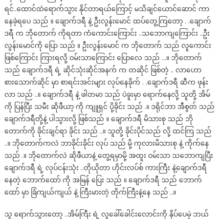
ရင်..ထောင်ထဲရောက်သွား နိုင်တာရယ်ကြောင့် မသိချင်ယောင်ဆောင် ကာ
နေခဲ့ရပေ သည် ။ ချောက်ဒရီ နဲ့ ဦးလွန်းမောင် ထပ်တွေ့ကြတော့ . .ချောက်
ဒရီ က ဘိုတောက် ကိုရတာ ကံကောင်းကြောင်း ..သဘောကျကြောင်း ..ဦး
လွန်းမောင်ကို ပြော သည် ။ ဦးလွန်းမောင် က ဘိုတောက် သည် လူကောင်း
ဖြစ်ကြောင်း ကြားရလို့ ဝမ်းသာကြောင်း ပြောလေ သည် …။ ဘိုတောက်
သည် ချောက်ဒရီ ရဲ့ ဆိုင်သုံးဆိုင်အနက် က တဆိုင် ဖြစ်တဲ့ .. လာဟော
စားသောက်ဆိုင် မှာ စာရင်းအင်းများ လုပ်နေခိုက် . .ချောက်ဒရီ ဆီက ဖုန်း
လာ သည် ..။ ချောက်ဒရီ နဲ့ ဖါတမာ သည် ပဲခူးမှာ ရောက်နေလို့ သူတို့ အိမ်
ကို ပြန်ပြီး သမီး ဆိုဖီယာ့ ကို ကျူရှင် ပို့ခိုင်း သည် .။ ဒရိုင်ဘာ အီစွတ် သည်
ချောက်ဒရီတို့နဲ့ ပါသွားလို့ ဖြစ်သည် ။ ချောက်ဒရီ မိသားစု သည် ဘို
တောက်ကို ခိုင်းချင်ရာ ခိုင်း သည် ..။ သူတို့ ခိုင်းပိုင်သည် လို့ ထင်ကြ သည်
..။ ဘိုတောက်ကလဲ ဘာခိုင်းခိုင်း လုပ် သည် မို့ ကုလားမိသားစု နဲ့ ကိုက်နေ
သည် .။ ဘိုတောက်လဲ ဆိုဖီယာနဲ့ တွေ့ရမှာမို့ အထူး ဝမ်းသာ သဘောကျပြီး
ချောက်ဒရီ ရဲ့ လုပ်ငန်းသုံး ..တိုယိုတာ ဟိုင်းလပ်စ် ကားကြီး နဲ့ချောက်ဒရီ
နေတဲ့ ဘောက်ထော် ကို အမြန် ပြေး သည် ။ ချောက်ဒရီ သည် ဘောက်
ထော် မှာ ခြံကျယ်ကျယ် နဲ့ ကြီးမားတဲ့ တိုက်ကြီးနဲ့နေ သည် ..။
သူ ရောက်သွားတော့ ..အိမ်ကြီး ရဲ့ လူခေါ်ခေါင်းလောင်းကို နှိပ်ပေမဲ့ ဘယ်