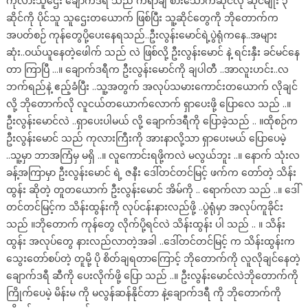
ကုလားသူဌေး ချောက်ဒရီ သည် ကရာချီ စားသောက်ဆိုင်လို ဆိုင်မျိုး ၃
ဆိုင်ကို ပိုင်သူ သူဌေးတယောက် ဖြစ်ပြီး သူ့ဆိုင်တွေကို ဘိုတောက်က
အပတ်စဉ် ကုန်တွေပို့ပေးနေရသည်..ဦးလွန်းမောင်ရဲ့ပွဲရုံကနေ..အများ
ဆုံး..ဝယ်ယူနေတဲ့ဖေါက် သည် လဲ ဖြစ်လို့ ဦးလွန်းမောင် နဲ့ ရင်းနှီး ခင်မင်နေ
တာ ကြာပြီ …။ ချောက်ဒရီက ဦးလွန်းမောင်ကို ချပါတီ ..အာလူးဟင်း..လ
ဘက်ရည်နဲ့ ဧည့်ခံပြီး ..သူ့အတွက် အလုပ်သမားကောင်းတယောက် လိုချင်
လို့ ဘိုတောက်လို လူငယ်တယောက်လောက် ရှာပေးဖို့ ပြောလေ သည် ..။
ဦးလွန်းမောင်လဲ ..ရှာပေးပါမယ် လို့ ချောက်ဒရီကို ပြောခဲ့သည် .. ။ထိုစဉ်က
ဦးလွန်းမောင် သည် ကုလားကြီးကို အားနာလို့သာ ရှာပေးမယ် ပြောပေမဲ့
..သူ့မှာ ဘာအကြံမှ မရှိ ..။ လူကောင်းရဖို့ကလဲ မလွယ်ဘူး ..။ နောက် သုံးလ
ခန့်အကြာမှာ ဦးလွန်းမောင် ရဲ့ ဇနီး ဒေါ်တင်တင်မြင့် ဖက်က တော်တဲ့ သိန်း
ထွန်း ဆိုတဲ့ တူတယောက် ဦးလွန်းမောင် အိမ်ကို .. ရောက်လာ သည် ..။ ဒေါ်
တင်တင်မြင့်က သိန်းထွန်းကို လုပ်ငန်းနားလည်ဖို့ ..ပွဲရုံမှာ အလုပ်ကူခိုင်း
သည် ။ဘိုတောက် ကုန်တွေ လိုက်ပို့ရင်လဲ သိန်းထွန်း ပါ သည် .. ။ သိန်း
ထွန်း အလုပ်တွေ နားလည်လာတဲ့အခါ ..ဒေါ်တင်တင်မြင့် က သိန်းထွန်းက
သွေးတော်စပ်တဲ့ တူမို့ ပို စိတ်ချရတာကြောင့် ဘိုတောက်ကို လူလိုချင်နေတဲ့
ချောက်ဒရီ ဆီကို ပေးလိုက်ဖို့ ပြော သည် ..။ ဦးလွန်းမောင်လဲဘိုတောက်ကို
ကြိုက်ပေမဲ့ မိန်းမ ကို မလွန်ဆန်နိုင်တာ နဲ့ချောက်ဒရီ ကို ဘိုတောက်ကို