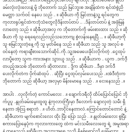
အသားအရည် ..တောက်ပြောင်ဝိုင်းစက်တဲ့ မျက်လုံး ..နှာတံပေါ်ပေါ် နွုတ်
ခမ်းလုံးလုံးလေးနဲ့ မို့ ဘိုတောက် သည် မြင်ဘူးစ အချိန်ထဲက ရင်ထဲစွဲညိ
မေတ္တာ သက်ဝင် နေပေ သည် .. ။ ဆိုဖီယာ ကို မြင်တာနဲ့သူ့ ရင်တွေက
ကုလားရုပ်ရှင်ထဲကဘုံသံတွေလိုဒိန်းတပ်တပ် … ..ဒိန်းတပ်တပ် နဲ့ အခုံမြန်
လာတော့ သည် ။ ဆိုဖီယာ့အလှ က ဘိုတောက်ကို ဖမ်းစားထား သည် ။ ဆို
ဖီယာ ကို သူ ရေရေလည်လည်သဘောကျ စွဲလန်းနေရပြီ …. ။ ဆိုဖီယာ့ကို
သူ စမြင်ဘူးတဲ့နေ့ ကို သူ မှတ်မိနေ သည် ။ ဆိုဖီယာ သည် သူ အလုပ် စ
ဝင်နေတဲ့ ကရာချီစားသောက်ဆိုင်..ကို..သူ့အဖေပေးခိုင်းလိုက်တဲ့ ..ငွေထုပ်
လာပို့တော့ သူက ကားအနား သွားယူ သည် . .။ ဆိုဖီယာက .. ယူက ..ဒက်ဒီ့
တပည့်အသစ် ဘိုတောက် ဆိုတာလား .. ဒို့က ဆိုဖီယာ …ဒီမှာ ဒက်ဒီ
ပေးလိုက်တဲက ပိုက်ဆံထုပ် . . ဆိုပြီး ငွေထုပ်လှမ်းပေးသည် ..။အဲဒီတုံးက
ဘိုတောက် သည် ဆိုဖီယာ့ အလှမှာ မိန်းမောနေ သည် . .။ ငေးနေသည် ..။
အာပါး . .လှလိုက်တဲ့ ကောင်မလေး . .။ ချောက်ဒရီလို ထိပ်ပြောင်ပြောင် ဘို
က်ပူပူ ..နွုတ်ခမ်းမွေးထူထူ နဲ့ကုလားကြီးမှာ ဒီလောက် ချောလှတဲ့ သမီး ရှိ
နေတာ အံ့သြ စရာဘဲ . .။ ဟိတ်..ဘာငိုင်နေတာလဲ..ကြောင်တောင်တောင် နဲ့ .
. ဆိုဖီယာက မျက်စောင်းလေး ထိုး ပြီး ပြော သည် . .။ နွုတ်ခမ်းလေး စူပြီး
စကားပြောနေပုံက ကုလားကားတွေ ထဲက မင်းသမီးလေးတွေ ရဲ့ အမူအရာ
နဲ့ တူနေသည် ။ဆိုဖီယာ့ အသားအရေ သညိ နို့နှစ်ရောင်လို့ ခေါ်မလား . .။