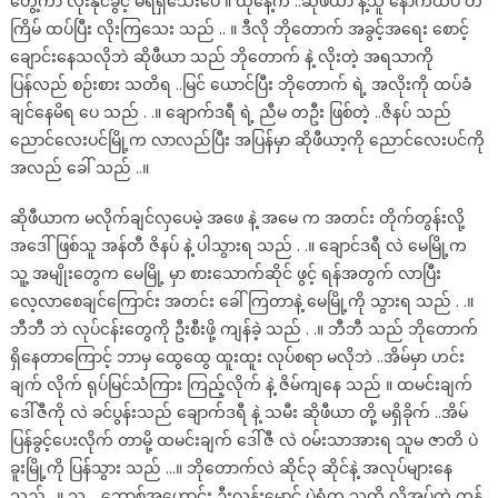
တွေ့ကာ လိုးနိုင်ခွင့် မရရှိသေးပေ ။ ထိုနေ့က ..ဆိုဖိယာ နဲ့သူ နောက်ထပ် တ
ကြိမ် ထပ်ပြီး လိုးကြသေး သည် .. ။ ဒီလို ဘိုတောက် အခွင့်အရေး စောင့်
ချောင်းနေသလိုဘဲ ဆိုဖီယာ သည် ဘိုတောက် နဲ့ လိုးတဲ့ အရသာကို
ပြန်လည် စဉ်းစား သတိရ ..မြင် ယောင်ပြီး ဘိုတောက် ရဲ့ အလိုးကို ထပ်ခံ
ချင်နေမိရ ပေ သည် . .။ ချောက်ဒရီ ရဲ့ ညီမ တဦး ဖြစ်တဲ့ ..ဇိနပ် သည်
ညောင်လေးပင်မြို့က လာလည်ပြီး အပြန်မှာ ဆိုဖီယာ့ကို ညောင်လေးပင်ကို
အလည် ခေါ် သည် ..။
ဆိုဖီယာက မလိုက်ချင်လှပေမဲ့ အဖေ နဲ့ အမေ က အတင်း တိုက်တွန်းလို့
အဒေါ် ဖြစ်သူ အန်တီ ဇိနပ် နဲ့ ပါသွားရ သည် . .။ ချောင်ဒရီ လဲ မေမြို့က
သူ့ အမျိုးတွေက မေမြို့ မှာ စားသောက်ဆိုင် ဖွင့် ရန်အတွက် လာပြီး
လေ့လာစေချင်ကြောင်း အတင်း ခေါ်ကြတာနဲ့ မေမြို့ကို သွားရ သည် . .။
ဘီဘီ ဘဲ လုပ်ငန်းတွေကို ဦးစီးဖို့ ကျန်ခဲ့ သည် . .။ ဘီဘီ သည် ဘိုတောက်
ရှိနေတာကြောင့် ဘာမှ ထွေထွေ ထူးထူး လုပ်စရာ မလိုဘဲ ..အိမ်မှာ ဟင်း
ချက် လိုက် ရုပ်မြင်သံကြား ကြည့်လိုက် နဲ့ ဇိမ်ကျနေ သည် ။ ထမင်းချက်
ဒေါ်ဇီကို လဲ ခင်ပွန်းသည် ချောက်ဒရီ နဲ့ သမီး ဆိုဖီယာ တို့ မရှိခိုက် ..အိမ်
ပြန်ခွင့်ပေးလိုက် တာမို့ ထမင်းချက် ဒေါ်ဇီ လဲ ဝမ်းသာအားရ သူမ ဇာတိ ပဲ
ခူးမြို့ကို ပြန်သွား သည် …။ ဘိုတောက်လဲ ဆိုင်၃ ဆိုင်နဲ့ အလုပ်များနေ
သည် ..။ သူ့ .. ဘော့စ်အဟောင်း ဦးလွန်းမောင် ပွဲရုံက သူတို့ လိုအပ်တဲ့ ကုန်