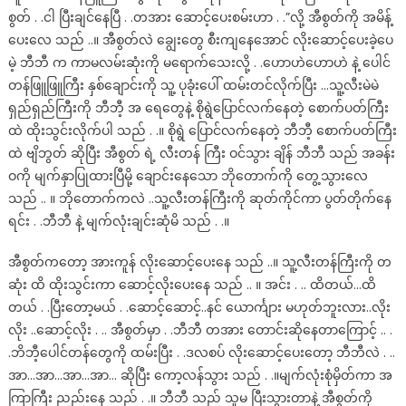
စွတ် . .ငါ ပြီးချင်နေပြီ . .တအား ဆောင့်ပေးစမ်းဟာ . .”လို့ အီစွတ်ကို အမိန့်
ပေးလေ သည် ..။ အီစွတ်လဲ ချွေးတွေ စီးကျနေအောင် လိုးဆောင့်ပေးခဲ့ပေ
မဲ့ ဘီဘီ က ကာမလမ်းဆုံးကို မရောက်သေးလို့ . .ဟောဟဲဟောဟဲ နဲ့ ပေါင်
တန်ဖြူဖြူကြီး နှစ်ချောင်းကို သူ့ ပုခုံးပေါ် ထမ်းတင်လိုက်ပြီး …သူ့လီးမဲမဲ
ရှည်ရှည်ကြီးကို ဘီဘီ့ အ ရေတွေနဲ့ စိုရွဲပြောင်လက်နေတဲ့ စောက်ပတ်ကြီး
ထဲ ထိုးသွင်းလိုက်ပါ သည် . .။ စိုရွဲ ပြောင်လက်နေတဲ့ ဘီဘီ့ စောက်ပတ်ကြီး
ထဲ ဗျိဘွတ် ဆိုပြီး အီစွတ် ရဲ့ လီးတန် ကြီး ဝင်သွား ချိန် ဘီဘီ သည် အခန်း
ဝကို မျက်နှာပြုထားပြီမို့ ချောင်းနေသော ဘိုတောက်ကို တွေ့သွားလေ
သည် .. ။ ဘိုတောက်ကလဲ ..သူ့လီးတန်ကြီးကို ဆုတ်ကိုင်ကာ ပွတ်တိုက်နေ
ရင်း . .ဘီဘီ နဲ့ မျက်လုံးချင်းဆုံမိ သည် . .။
အီစွတ်ကတော့ အားကူန် လိုးဆောင့်ပေးနေ သည် ..။ သူ့လီးတန်ကြီးကို တ
ဆုံး ထိ ထိုးသွင်းကာ ဆောင့်လိုးပေးနေ သည် .. ။ အင်း . .. ထိတယ်…ထိ
တယ် . .ပြီးတော့မယ် . .ဆောင့်ဆောင့်..နင် ယောင်္ကျား မဟုတ်ဘူးလား..လိုး
လိုး ..ဆောင့်လိုး . .. အီစွတ်မှာ . .ဘီဘီ တအား တောင်းဆိုနေတာကြောင့် .. .
.ဘိဘီ့ပေါင်တန်တွေကို ထမ်းပြီး . .ဒလစပ် လိုးဆောင့်ပေးတော့ ဘီဘီလဲ . ..
အာ…အာ…အာ…အာ… ဆိုပြီး ကော့လန်သွား သည် . .။မျက်လုံးစုံမှိတ်ကာ အ
ကြာကြီး ညည်းနေ သည် . .။ ဘီဘီ သည် သူမ ပြီးသွားတာနဲ့ အီစွတ်ကို