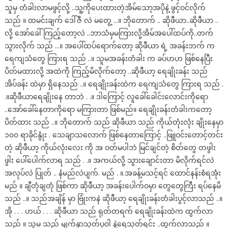
သူမှ တံခါးလာမဖွင့်လို့ ..သူ့ကိုပေးထားတဲ့အိမ်သော့အပိုနဲ့ ဖွင့်ဝင်လိုက်
သည် ။ ထမင်းချက် ဒေါ်ဇီ လဲ မတွေ့ …။ ဘိုတောက် .. ဆိုဖီယာ..ဆိုဖီယာ ..
လို့ အော်ခေါ်ကြည့်တော့လဲ ..ဘာသံမှမကြားလို့အိမ်အပေါ်ထပ်ကို..တက်
သွားလိုက် သည် …။ အပေါ်ထပ်ရောက်တော့ ဆိုဖီယာ ရဲ့ အခန်းဘက် က
ရေကျသံတွေ ကြားရ သည် ..။ သူမအခန်းတံခါး က ခပ်ဟဟ ဖြစ်နေပြီး
ပိတ်မထားလို့ အထဲကို ကြည့်မိလိုက်တော့ ..ဆိုဖီယာ့ ရေချိုးခန်း သည်
အိပ်ခန်း ထဲမှာ ရှိနေသည် ..။ ရေချိုးခန်းထဲက ရေကျသံတွေ ကြားရ သည် .
.။ဆိုဖီယာရေချိုးနေ တာဘဲ . .။ ဒါကြောင့် လူခေါ်ခေါင်းလောင်းကိုရော
..အော်ခေါ်နေတာကိုရော မကြားတာ ဖြစ်မည်။ ရေချိုးခန်းတံခါးကတော့
ပိတ်ထား သည် ..။ ဘိုတောက် သည် ဆိုဖီယာ သည် ကိုယ်တုံးလုံး ချိုးနေမှာ
၁၀၀ ရာခိုင်နွုံး . သေချာသလောက် ဖြစ်နေတာကြောင့် ..ဖြူဝင်းတောင့်တင်း
တဲ့ ဆိုဖီယာ့ ကိုယ်လုံးလေး ကို အ ဝတ်မပါဘဲ မြင်ချင်တဲ့ စိတ်တွေ တဖွါး
ဖွါး ပေါ်ပေါက်လာရ သည် . .။ အကယ်လို့ သွားချောင်းတာ မိလိုက်ရင်လဲ
အလုပ်လဲ ပြုတ် .. နံမည်လဲပျက်. မည် . ။.အခန့်မသင့်ရင် ထောင်နန်းစံရအုံး
မည် ။ ချီတုံချတုံ ဖြစ်ကာ ဆိုဖီယာ့ အခန်းပေါက်ဝမှာ တွေတွေကြီး ရပ်နေမိ
သည် ..။ သည်အချိန် မှာ ဗြုံးကနဲ ဆိုဖီယာ့ ရေချိုးခန်းတံခါးပွင့်လာသည် ..။
အို . . . ဟယ် . . . ဆိုဖီယာ သည် ရုတ်တရက် ရေချိုးခန်းထဲက ထွက်လာ
သည် ။ သူမ သည် မျက်နှာသုတ်ပုဝါ နဲ့ရေသုတ်ရင်း ..ထွက်လာသည် ။