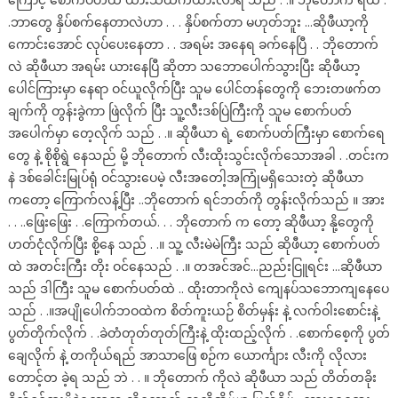
ကြောင့် စောက်ပတ်ထဲ ယားသထက်ယားလာရ သည် . .။ ဘိုတောက် ရယ် .
.ဘာတွေ နှိပ်စက်နေတာလဲဟာ . . . နှိပ်စက်တာ မဟုတ်ဘူး …ဆိုဖီယာ့ကို
ကောင်းအောင် လုပ်ပေးနေတာ . . အရမ်း အနေရ ခက်နေပြီ . . ဘိုတောက်
လဲ ဆိုဖီယာ အရမ်း ယားနေပြီ ဆိုတာ သဘောပေါက်သွားပြီး ဆိုဖီယာ့
ပေါင်ကြားမှာ နေရာ ဝင်ယူလိုက်ပြီး သူမ ပေါင်တန်တွေကို ဘေးတဖက်တ
ချက်ကို တွန်းခွဲကာ ဖြဲလိုက် ပြီး သူ့လီးဒစ်ပြဲကြီးကို သူမ စောက်ပတ်
အပေါက်မှာ တေ့လိုက် သည် . .။ ဆိုဖီယာ ရဲ့ စောက်ပတ်ကြီးမှာ စောက်ရေ
တွေ နဲ့ စိုစိုရွဲ နေသည် မို့ ဘိုတောက် လီးထိုးသွင်းလိုက်သောအခါ . .တင်းက
နဲ ဒစ်ခေါင်းမြုပ်ရုံ ဝင်သွားပေမဲ့ လီးအတေါ့အကြုံမရှိသေးတဲ့ ဆိုဖီယာ
ကတော့ ကြောက်လန့်ပြီး ..ဘိုတောက် ရင်ဘတ်ကို တွန်းလိုက်သည် ။ အား
. . ..ဖြေးဖြေး . .ကြောက်တယ်. . . ဘိုတောက် က တော့ ဆိုဖီယာ့ နို့တွေကို
ဟတ်ငုံလိုက်ပြီး စို့နေ သည် . .။ သူ့ လီးမဲမဲကြီး သည် ဆိုဖီယာ့ စောက်ပတ်
ထဲ အတင်းကြီး တိုး ဝင်နေသည် . .။ တအင်အင်…ညည်းငြူရင်း …ဆိုဖီယာ
သည် ဒါကြီး သူမ စောက်ပတ်ထဲ .. ထိုးတာကိုလဲ ကျေနပ်သဘောကျနေပေ
သည် . .။အပျိုပေါက်ဘဝထဲက စိတ်ကူးယဉ် စိတ်မှန်း နဲ့ လက်ဝါးစောင်းနဲ့
ပွတ်တိုက်လိုက် . .ခဲတံတုတ်တုတ်ကြီးနဲ့ ထိုးထည့်လိုက် . .စောက်စေ့ကို ပွတ်
ချေလိုက် နဲ့ တကိုယ်ရည် အာသာဖြေ စဉ်က ယောင်္ကျား လီးကို လိုလား
တောင့်တ ခဲ့ရ သည် ဘဲ . . ။ ဘိုတောက် ကိုလဲ ဆိုဖီယာ သည် တိတ်တခိုး