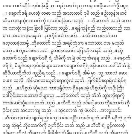
စားသောက်ဆိုင် လုပ်ငန်းမို့ သူ သည် မနက် ည ဘာမှ စားဖို့သောက်ဖို့ မပူရ
…။ ချောက်ဒရီ ပေးတဲ့ လစာ သည် အသားတင် စုမိ သည် ။ ဦးလွန်းမောင်
ဆီမှာ နေရတုံးကထက် ပို အဆင်ပြေလေ သည် . .။ ဘိုတောက် သည် တော
က လာတုံးကနဲ့တခြားစီ ဖြစ်လာ သည် . .။ ရန်ကုန်ရည် လည်လာသည် သာ
မက အလကားမနေဘဲ …ညတိုင်းလဲ စာဖတ်.. . .မသိတာ မတတ်တာ
လေ့လာခဲ့တာမို့ ..ဘိုတောက် သည် အရင်တုံးက တောသား ငအ မဟုတ်
တော့ .. ။ ကုလားစကားလဲ ..မွတ်နေအောင်..ပြောဆိုလာနိုင် သည် ..။ ဘို
တောက် သည် ချောက်ဒရီ ရဲ့ အိမ်ကို အမြဲ ဝင်ထွက်နေရ သည် . .။ ချောက်
ဒရီ ရဲ့ စီးပွါးရေးလုပ်ငန်းများသာမကချောက်ဒရီရဲ့ဇနီးမယား ..ဒေါ်ဘီဘီ နဲ့
ဆိုဖီယာတို့ကိုလဲ ကူညီရ သည် ..။ ချောက်ဒရီ့ အိမ် မှာ ..သူ့ ကားလဲ ဆေး
ပေးရ သလို ..အိမ်မှာဆေးသုတ်စရာလိုလဲ သုတ် ..မြက်ရိပ်စရာရှိလဲ ရိပ်ရ
သည် ….။ အီစွတ် ဆိုသော ကားဒရိုင်ဘာ ရှိနေပေမဲ့ အီစွတ်ကို အဖိုးကြီး
ခေါ်ခိုင်းထားသောအခါများမှာ ……ဘိုတောက် သည် ဘီဘီ သွားလိုရာကို
ကားမောင်းပို့ပေးရတတ် သည် ..။ ဘီဘီ သည် ဖင်ပေါ့သော ဘိုတောက် ကို
ခိုင်းရတာ သဘောကျ သည် . .။ ဘိုတောက် ကို ပဲဟင်း . .အာလူးဟင်း
..ဆိတ်သားဟင်း ချက်နည်းတွေ သင်ပေးပြီး ထမင်းချက် ဒေါ်ဇီ မရှိတဲ့ ရက်
တွေ ဆိုရင် ဘိုတောက်ကို ချက်ခိုင်း တတ် သည် ..။ ဘီဘီ ရဲ့ စွင့်ကားတဲ့
ဖင်တွေ ကိုလဲ ဘိုတောက် ခိုးခိုးကြည့်မိရ သည် .။ ဘီဘီ သည် ဘိုတောက်