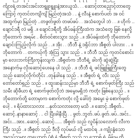
င်္ကျားရဲ့တအင်းအင်းတရွူးရွူးနဲ့အားယူသံ.. . . ဆောင့်တာညှောင့်တာတွေ
ကြောင့် ကုတင်တကျိကျိ မြည်တဲ့အသံ . .. နဲ့ လီးနဲ့ စောက်ပတ် အ ဝင်
အထွက်မှာ မြည်တဲ့ …တဖွတ်ဖွတ် တဖပ်ဖပ် . . အသံတွေပါ ဘဲ . . .။ ဟိုက် …
ချောင်ဒရီ လဲ မရှိ ..။ ချောင်ဒရီတို့ အိပ်ခန်းကြီးထဲက အသံတွေ ဖြစ် နေလို့
ဘိုတောက် အရမ်း .. စိတ်ဝင်စားသွား သည် …။ အိပ်ခန်းထဲကို ဘိုတောက်
ချောင်းကြည့်လိုက် သည် . ..။ အိုး . . ဘီဘီ နဲ့ ဒရိုင်ဘာ အီစွတ် ပါလား . .. ။
ဘိုတောက် . . တကယ့်ကို အံ့သြ သွား သည် .. ။ ဘီဘီ သည် ကုတင်စောင်း
မှာ လေးဘက်ကြီးကုန်းလျက် ..အီစွတ်က ဘီဘီရဲ့ ခါးကို ဆွဲဆွဲပြီး
အနောက်မှ လိုးဆောင့်ပေးနေ ပါ သည် . .။ ဘီဘီ ရဲ့ ဖင်ဖြူဖြူကြီးတွေ
သည် ဆောင့်လိုက်တိုင်း ..တုန်ခါနေ သည် .. ။ အီစွတ် ရဲ့ လီး သည်
တော်တော်ရှည် သည် .. ။ ထူးဆန်းသည်မှာ ဘီဘီ ရဲ့ စောက်ဖုတ်ကြီး သည်
သမီး ဆိုဖီယာ ရဲ့ စောက်ဖုတ်လိုဘဲ အမွေးမရှိဘဲ ကတုံး ဖြစ်နေသည် .. ။
ဘိုတောက်တို့ တောမှာက စောက်ကတုံး လို့ ခေါ်တဲ့ အမွေး မဲ့ စောက်ဖုတ်
ပေါ့ .. ။ ရိပ်ထားသလား ….နုတ်သလားတော့ မသိ ..။ ဆောင့်..အီစွတ်…
ဆောင့်..နာနာဆောင့် . .. ငါ ပြီးခါနီးပြီ . .. ဖွတ်..ဘွတ်..ဖပ်..ဖွတ်..ဖပ်…အင်း…
အင်း…..အား…ဆောင့်…ဆောင့်…….. အီစွတ် သည် လူပိန်သလောက် လီးက
ကြီး သည် ..။ အီစွတ် သည် ဒီလို လုပ်မယ် လို့ မထင်ရ ..။ ကျိုးနွံသော
အလုပ်သမား တယောက် ပုံစံ နဲ့ အီစွတ် သည် သူ့ ဘော့စ် ရဲ့ မိန်းမ ကို