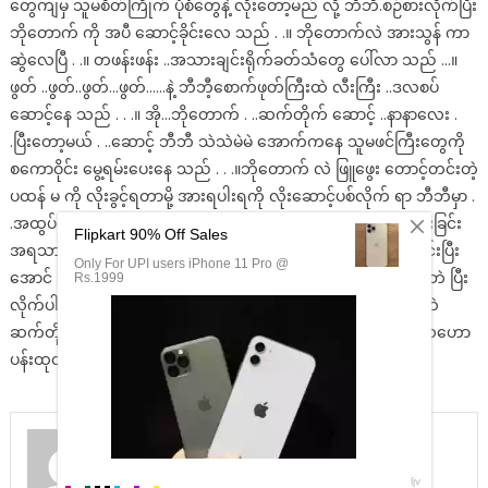
တွေကျမှ သူမစိတ်ကြိုက် ပုံစံတွေနဲ့ လိုးတော့မည် လို့ ဘီဘီ.စဉ်စားလိုက်ပြီး
ဘိုတောက် ကို အပီ ဆောင့်ခိုင်းလေ သည် . .။ ဘိုတောက်လဲ အားသွန် ကာ
ဆွဲလေပြီ . .။ တဖန်းဖန်း ..အသားချင်းရိုက်ခတ်သံတွေ ပေါ်လာ သည် …။
ဖွတ် ..ဖွတ်..ဖွတ်…ဖွတ်……နဲ့ ဘီဘီ့စောက်ဖုတ်ကြီးထဲ လီးကြီး ..ဒလစပ်
ဆောင့်နေ သည် . . .။ အို…ဘိုတောက် . ..ဆက်တိုက် ဆောင့် ..နာနာလေး .
.ပြီးတော့မယ် . ..ဆောင့် ဘီဘီ သဲသဲမဲမဲ အောက်ကနေ သူမဖင်ကြီးတွေကို
စကောဝိုင်း မွေ့ရမ်းပေးနေ သည် . . .။ဘိုတောက် လဲ ဖြူဖွေး တောင့်တင်းတဲ့
ပထန် မ ကို လိုးခွင့်ရတာမို့ အားရပါးရကို လိုးဆောင့်ပစ်လိုက် ရာ ဘီဘီမှာ .
.အထွပ်အထိပ် ကို တက်လှမ်း ရောက်ရှိသွားရ ပြီး . .ကာမရဲ့ ကောင်းခြင်း
အရသာ ကို ခံစားသွားရပါတော့ သည် ..။ ဆက်လိုး..ဘိုတောက် . .မင်းပြီး
အောင် ဆက် ဆောင့် . .မင်းလဲ ပြီးလိုက်ပါ .. ဘီဘီ့ စောက်ဖုတ်ထဲမှာဘဲ ပြီး
လိုက်ပါကွယ် . .. ဘိုတောက်လဲ ဘီဘီ ပြီးသွားပြီမို့ ..ထိန်းမနေတော့ဘဲ
ဆက်တိုက် ဆက်လိုးဆောင့်ရင်း သုတ်တွေ ဘီဘီ့စောက်ဖုတ်ထဲ ဒလဟော
ပန်းထုတ်ခါ ပြီးလိုက်လေ သည် ………ပြီးပါပြီ
admin