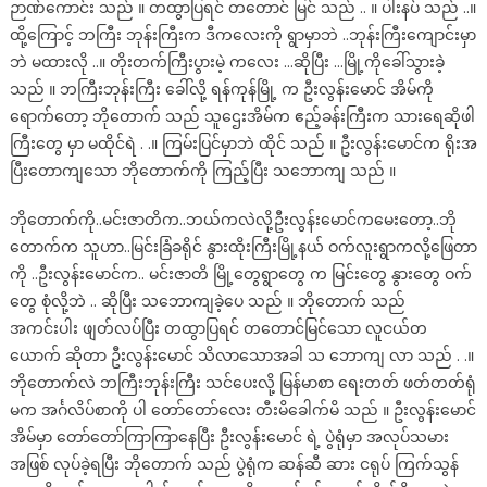
ဉာဏ်ကောင်း သည် ။ တထွာပြရင် တတောင် မြင် သည် .. ။ ပါးနပ် သည် ..။
ထို့ကြောင့် ဘကြီး ဘုန်းကြီးက ဒီကလေးကို ရွာမှာဘဲ ..ဘုန်းကြီးကျောင်းမှာ
ဘဲ မထားလို ..။ တိုးတက်ကြီးပွားမဲ့ ကလေး …ဆိုပြီး …မြို့ကိုခေါ်သွားခဲ့
သည် ။ ဘကြီးဘုန်းကြီး ခေါ်လို့ ရန်ကုန်မြို့ က ဦးလွန်းမောင် အိမ်ကို
ရောက်တော့ ဘိုတောက် သည် သူဌေးအိမ်က ဧည့်ခန်းကြီးက သားရေဆိုဖါ
ကြီးတွေ မှာ မထိုင်ရဲ . .။ ကြမ်းပြင်မှာဘဲ ထိုင် သည် ။ ဦးလွန်းမောင်က ရိုးအ
ပြီးတောကျသော ဘိုတောက်ကို ကြည့်ပြီး သဘောကျ သည် ။
ဘိုတောက်ကို..မင်းဇာတိက..ဘယ်ကလဲလို့ဦးလွန်းမောင်ကမေးတော့..ဘို
တောက်က သူဟာ..မြင်းခြံခရိုင် နွားထိုးကြီးမြို့နယ် ဝက်လူးရွာကလို့ဖြေတာ
ကို ..ဦးလွန်းမောင်က.. မင်းဇာတိ မြို့တွေရွာတွေ က မြင်းတွေ နွားတွေ ဝက်
တွေ စုံလို့ဘဲ .. ဆိုပြီး သဘောကျခဲ့ပေ သည် ။ ဘိုတောက် သည်
အကင်းပါး ဖျတ်လပ်ပြီး တထွာပြရင် တတောင်မြင်သော လူငယ်တ
ယောက် ဆိုတာ ဦးလွန်းမောင် သိလာသောအခါ သ ဘောကျ လာ သည် . .။
ဘိုတောက်လဲ ဘကြီးဘုန်းကြီး သင်ပေးလို့ မြန်မာစာ ရေးတတ် ဖတ်တတ်ရုံ
မက အင်္ဂလိပ်စာကို ပါ တော်တော်လေး တီးမိခေါက်မိ သည် ။ ဦးလွန်းမောင်
အိမ်မှာ တော်တော်ကြာကြာနေပြီး ဦးလွန်းမောင် ရဲ့ ပွဲရုံမှာ အလုပ်သမား
အဖြစ် လုပ်ခဲ့ရပြီး ဘိုတောက် သည် ပွဲရုံက ဆန်ဆီ ဆား ငရုပ် ကြက်သွန်