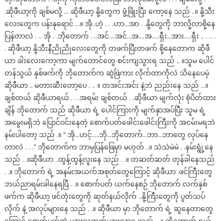
.ဆိုဖီယာ့ကို ချစ်မလို့ … ဆိုဖီယာ့ နို့တွေက ဖွံ့ဖြိုးပြီး ကော့နေ သည် ..။ နို့သီး
လေးတွေက ပန်းနုရောင် …။ အို..ဟဲ့ . . .ဟာ…အာ . .နို့တွေကို ဘာလို့လာစို့နေ
ပြန်တာလဲ . .. အို . .ဘိုတောက် . ..အင်….အင်…အ….အ…..ရှီး…အား…..ရှီး .. . .. .
. ဆိုဖီယာ့ နို့သီးနီညိုညိုလေးတွေကို တဖက်ပြီးတဖက် စို့နေတောက ဆိုဖီ
ယာ ခါးလေးကော့ကာ မျက်တောင်တွေ စင်းကျသွားရ သည် .. ။သူမ ပေါင်
တန်သွယ် နှစ်ဖက်ကို ဘိုတောက်က ဆွဲဖြဲကား လိုက်တာကိုလဲ သိနေပေမဲ့
ဆိုဖီယာ .. မတားဆီးတော့ပေ . .. ။ တအင်းအင်း နဲ့ဘဲ ညည်းနေ သည် …။
ချစ်တယ် ဆိုဖီယာရယ် . . .အရမ်း ချစ်တယ် . .ဆိုဖီယာ မျက်လုံး စုံပိတ်ထား
ချိန် ဘိုတောက် သည် ဆိုဖီယာ ရဲ့ ပေါင်ကြားကို မျက်နှာအပ်ပြီး သူမ ရဲ့
အမွေးမရှိဘဲ ပြောင်ဝင်းနေတဲ့ စောက်ပတ်ဖေါင်းဖေါင်းကြီးကို အငမ်းမရဘဲ
နမ်းပါတော့ သည် .။ “ အို…ဟင့်…..ဘို…ဘိုတောက်…ဘာ…ဘာတွေ လုပ်နေ
တာလဲ . . .” ဘိုတောက်က ဘာမှပြန်ဖြေမှာ မဟုတ် ..။ သဲသဲမဲမဲ . .နမ်းရွုံ့နေ
သည် . .။ဆိုဖီယာ ..ထွန့်ထွန့်လူးနေ သည် . .။ တဆတ်ဆတ် တုန်ခါနေသည်
. .။ ဘိုတောက် ရဲ့ အနမ်းအယက်အစုတ်တွေကြောင့် ဆိုဖီယာ .ဖင်ကြီးတွေ
ဘယ်ညာရမ်းခါနေရပြီ . .။ စောက်ပတ် ယက်နေစဉ် ဘိုတောက် လက်နှစ်
ဖက်က ဆိုဖီယာ့ ဖင်တုံးတွေကို ဆုတ်နယ်လိုက် ..နို့ကြီးတွေကို ပွတ်သပ်
လိုက် နဲ့ အလုပ်များနေ သည် . .။ ဆိုဖီယာ မှာ ဘိုတောက် ရဲ့ ဆွနေတာတွေ