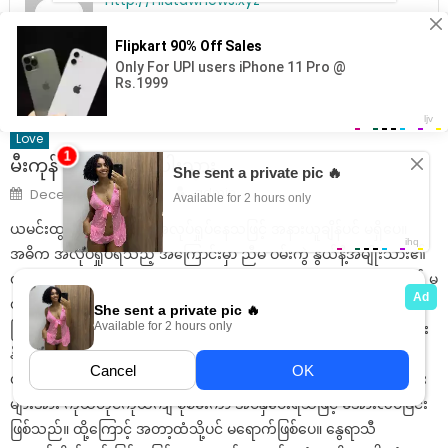
http://hlatawnews.xyz
Related Articles
Love
မီးကုန် ယမ်းကုန် နှစ်ပါးသွား
Author
Posted
admin
December 15, 2024
on
ယမင်းထွန်းတစ်ယောက် အလုပ်ရှုပ်နေသဖြင့် အနားယူချိန်ပင် မရှိပေ။
အဓိက အလုပ်ရှုပ်ရသည့် အကြောင်းမှာ ညီမ ဝမ်းကွဲ နွယ်နီ့အမျိုးသား၏
တူမဖြစ်သူ ခိုင်သုတ ရောက်နေခြင်းကြောင့်လည်း ဖြစ်သည်။ တက္ကသိုလ် မ
တက်ခင် သင်တန်းများ တက်ရန်အတွက် နွယ်နီ အကူအညီတောင်းထားသ
ဖြင့် အိမ်မှာနေရန် ခိုင်သုတအား လက်ခံခဲ့သည်။ အမျိုးသားဖြစ်သူ ကိုဝင်း
နိုင်ကလည်း ခရီးထွက်ရသည်က များသဖြင့် ယမင်းထွန်း အဖေါ်ရစေရန်
လက်ခံခိုင်းထားခြင်း ဖြစ်သည်။ ခိုင်သုတ တက်ရောက်လိုသည့် သင်တန်း
များအား ကိုယ်တိုင်ကိုယ်ကျ စုံစမ်းကာ အပ်နှံပေးရသဖြင့် မအားလပ်ခြင်း
ဖြစ်သည်။ ထို့ကြောင့် အတာ့ထံသို့ပင် မရောက်ဖြစ်ပေ။ နွေရာသီ