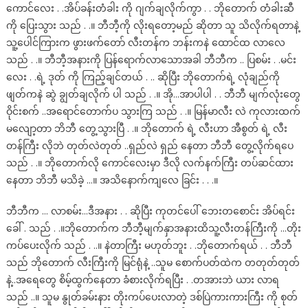
ကောင်လေး . .အိပ်ခန်းတံခါး ကို ဂျက်ချလိုက်ကွာ . . ဘိုတောက် တံခါးဆီ
ကို ပြေးသွား သည် . .။ ဘီဘီ့ကို လိုးရတော့မည် ဆိုတာ သူ သိလိုက်ရတာနဲ့
သူ့ပေါင်ကြားက ဖွားဖက်တော် လီးတန်က ဘန်းကနဲ ထောင်ထ လာလေ
သည် . .။ ဘီဘီ့အနားကို ပြန်ရောက်လာသောအခါ ဘီဘီက .. ပြစမ်း . .မင်း
လေး . .ရဲ့ ဒုတ် ကို ကြည့်ချင်တယ် . .. ဆိုပြီး ဘိုတောက်ရဲ့ လုံချည်ကို
ဖျတ်ကနဲ ဆွဲ ချွတ်ချလိုက် ပါ သည် . .။ အို…အာပါပါ . . ဘီဘီ မျက်လုံးတွေ
ဝိုင်းစက် ..အရောင်တောက်ပ သွားကြ သည် . .။ မြန်မာလီး လဲ ကုလားထက်
မလျော့တာ ဘိဘီ တွေ့သွားပြီ . .။ ဘိုတောက် ရဲ့ လီးဟာ အီစွတ် ရဲ့ လီး
တန်ကြီး လိုဘဲ တုတ်လဲတုတ် ..ရှည်လဲ ရှည် နေတာ ဘီဘီ တွေ့လိုက်ရပေ
သည် . .။ ဘိုတောက်လို ကောင်လေးမှာ ဒီလို လက်နက်ကြီး တပ်ဆင်ထား
နေတာ ဘိဘီ မသိခဲ့ …။ အသိနောက်ကျလေ ခြင်း . . .။
ဘီဘီက … လာစမ်း…ဒီအနား . . ဆိုပြီး ကုတင်ပေါ် ဘေးတစောင်း အိပ်ရင်း
ခေါ် . သည် . .။ဘိုတောက်က ဘီဘီ့မျက်နှာအနားထိသူ့လီးတန်ကြီးကို …တိုး
ကပ်ပေးလိုက် သည် . ..။ နဲတာကြီး မဟုတ်ဘူး . .ဘိုတောက်ရယ် . . ဘီဘီ
သည် ဘိုတောက် လီးကြီးကို မြင်ရုံနဲ့ ..သူမ စောက်ပတ်ထဲက တတုတ်တုတ်
နဲ့..အရေတွေ စိမ့်ထွက်နေတာ ခံစားလိုက်ရပြီး . .တအားဘဲ ယား လာရ
သည် ..။ သူမ နွုတ်ခမ်းနား တိုးကပ်ပေးလာတဲ့ ဒစ်ပြဲကားကားကြီး ကို စုတ်