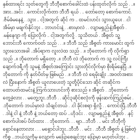
နှစ်ထားရင်း သုတ်တွေကို ဘီဘီ့စောက်ခေါင်းထဲ ပန်းထုတ်လိုက် သည် . ..။
အား…အင်း . .ကောင်းလိုက်တာ ဘီဘီ ရယ် . .. တော်တော့ စောက်ကောင်.
.ဇိမ်ခံမနေနဲ့ . .သွား .. ငါ့အတွက် ဆိုင် က .. ထမင်းဟင်း သွားယူပေး . .ငါ
အိမ်မှာ မချက်နိုင်ဘူး .. ဘာဟင်းနဲ့ . ..စားမှာလဲ . . လျာမရှည်နဲ့အီစွတ် .
.မန်နေဂျာ ကို ပြောလိုက် .. ငါ့အတွက်လို့ . သူသိတယ် . အီစွတ် သူ့
ဘောင်းဘီ ကောက်ဝတ် သည် . . .။ ဘီဘီ သည် အီစွတ် ကားမောင်း ထွက်
သွားသောအခါ ..အိပ်ရာက လူးလဲထ သည် . .။ ဘိုတောက် ကို လိုက်ရှာ
သည် ..။ ဘိုတောက် မရှိတော့ ..။ ဘီဘီ လဲ ဘိုတောက် က သူ့ လင်ကြီး
ချောက်ဒရီ့ကို သူမနဲ့ အီစွတ်အကြောင်း သွားတိုင်လိုက်မှာ စိုးရိမ်နေပြီ ..။
ဘိုတောက် ကို နုတ်ပိတ်မှ ဖြစ်မည် . .။ ဘီဘီ လဲ ရေမိုးချိုး ..အဝတ်အစား
လဲ ပြီးနောက် အီစွတ် ယူလာပေးတဲ့ သူတို့ပိုင်သော ဆိုင် တဆိုင်က
ထောပတ်ထမင်းနဲ့ ကြက်သားဟင်းကို စားသည် ။ အီစွတ် . .ဘိုတောက်
တွေ့ခဲ့လား . . မတွေ့ဘူး..ဘီဘီ . . ဆိုင်၃ဆိုင်စလုံးကို ဖုန်းဆက်ကြည့်စမ်း .
.ဘိုတောက် ဘယ်မှာလဲ သိချင်တယ် . .ငါ ခိုင်းစရာ ရှိလို့ . . ကောင်းပြီ..ဘီဘီ
. .ဒါနဲ့ ငါ နဲ့ ဘီဘီ နဲ့ ဘယ်တော့ ထပ် …ဟိုဒင်း . . လျာမရှည်နဲ့ အီစွတ် . .နင့်
စောက်ပါးစပ် ပိတ်ထား . . ဘိုတောက်. . . ဗျာ….ဘီဘီ . .. မင်း ဘီဘီ့ကို
ရှောင်နေတာလား . . . မရှောင်ပါဘူး…ဘီဘီ . . မင်း . .ဘီဘီ အီစွတ် နဲ့ ဖြစ်တဲ့
ကိစ္စ …ဘယ်သူ့ကိုမှ လျောက် မပြောစေချင်ဘူး ပြောမှာ မဟုတ်ပါဘူး ..