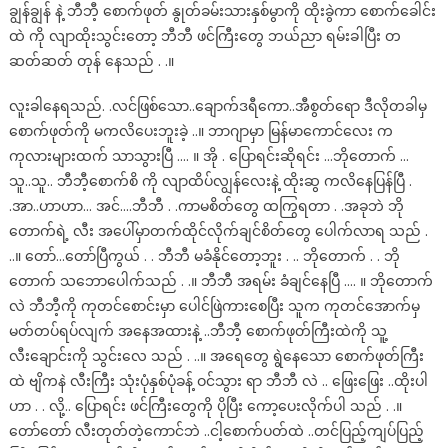
ချွန်ချွန် နဲ့ ဘီဘီ့ စောက်ဖုတ် နွုတ်ခမ်းသားနှစ်မွာကို ထိုးခွဲကာ စောက်ခေါင်း
ထဲ ကို လျာထိုးသွင်းတော့ ဘီဘီ ဖင်ကြီးတွေ ဘယ်ညာ ရမ်းခါပြီး တ
ဆတ်ဆတ် တုန် နေသည် . .။
လူးခါနေရသည်. .လင်ဖြစ်သော..ချောက်ဒရီကော..အီစွတ်ရော ဒီလိုတခါမှ
စောက်ဖုတ်ကို မကလိပေးဘူးခဲ့ ..။ ဘာဂျာမှာ မြန်မာကောင်လေး က
ကုလားများထက် သာသွားပြီ …. ။ အို . ပြောရင်းဆိုရင်း …ဘိုတောက် …
သူ..သူ.. ဘီဘီ့စောက်စိ ကို လျာထိပ်လျွန်လေးနဲ့ ထိုးဆွ ကလိနေပြန်ပြီ .
.အာ..ဟာဟာ… အင်….ဘီဘီ . .ကာမစိတ်တွေ ထကြွရတာ . .အခုဘဲ ဘို
တောက်ရဲ့ လီး အပေါ်မှာတက်ထိုင်လိုက်ချင်စိတ်တွေ ပေါက်လာရ သည် .
..။ တော်…တော်ပြီကွယ် . . ဘီဘီ မခံနိုင်တော့ဘူး . .. ဘိုတောက် . . ဘို
တောက် သဘောပေါက်သည် . .။ ဘီဘီ အရမ်း ခံချင်နေပြီ …. ။ ဘိုတောက်
လဲ ဘီဘီ့ကို ကုတင်စောင်းမှာ ပေါင်ဖြဲကားစေပြီး သူက ကုတင်အောက်မှ
မတ်တပ်ရပ်လျက် အနေအထားနဲ့ ..ဘီဘီ့ စောက်ဖုတ်ကြီးထဲကို သူ့
လီးချောင်းကို သွင်းလေ သည် . ..။ အရေတွေ ရွဲနေသော စောက်ဖုတ်ကြီး
ထဲ ဗျိကနဲ လီးကြီး သုံးပုံနှစ်ပုံခန့် ဝင်သွား ရာ ဘီဘီ လဲ .. ဖြေးဖြေး ..ထိုးပါ
ဟာ . . လို့.. ပြောရင်း ဖင်ကြီးတွေကို ပိုပြီး ကော့ပေးလိုက်ပါ သည် . .။
တော်တော် လီးတုတ်တဲ့ကောင်ဘဲ ..ငါ့စောက်ပတ်ထဲ ..တင်ပြည့်ကျပ်ပြည့်