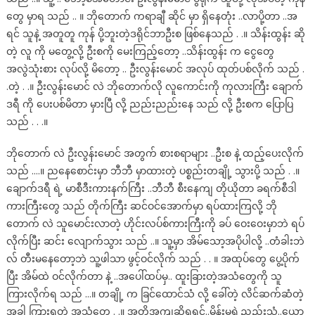
တွေ မှာရ သည် .. ။ ဘိုတောက် ကရာချီ ဆိုင် မှာ ရှိနေတုံး ..လာပို့တာ ..အ
ရင် သူနဲ့ အတူတူ ကုန် ပို့ဘူးတဲ့ဒရိုင်ဘာဦးစ ဖြစ်နေသည် . .။ သိန်းထွန်း ဆို
တဲ့ လူ ကို မတွေ့လို့ ဦးစကို မေးကြည့်တော့ ..သိန်းထွန်း က ငွေတွေ
အလွဲသုံးစား လုပ်လို့ မိတော့ .. ဦးလွန်းမောင် အလုပ် ထုတ်ပစ်လိုက် သည် .
.တဲ့ . .။ ဦးလွန်းမောင် လဲ ဘိုတောက်လို လူကောင်းကို ကုလားကြီး ချောက်
ဒရီ ကို ပေးပစ်မိတာ မှားပြီ လို့ ညည်းညည်းနေ သည် လို့ ဦးစက ပြောပြ
သည် . . .။
ဘိုတောက် လဲ ဦးလွန်းမောင် အတွက် စားစရာများ ..ဦးစ နဲ့ ထည့်ပေးလိုက်
သည် ….။ ညနေစောင်းမှာ ဘီဘီ မှာထားတဲ့ ပစ္စည်းတချို့ သွားပို့ သည် . .။
ချောက်ဒရီ ရဲ့ မာစီဒီးကားနက်ကြီး ..ဘီဘီ စီးနေကျ တိုယိုတာ ခရက်စီဒါ
ကားကြီးတွေ သည် တိုက်ကြီး ဆင်ဝင်အောက်မှာ ရပ်ထားကြလို့ ဘို
တောက် လဲ သူမောင်းလာတဲ့ ဟိုင်းလပ်စ်ကားကြီးကို ခပ် ဝေးဝေးမှာဘဲ ရပ်
လိုက်ပြီး ဆင်း လျောက်သွား သည် ..။ သူ့မှာ အိမ်သော့အပိုပါလို့ ..တံခါးဘဲ
လ် တီးမနေတော့ဘဲ သူ့ဖါသာ ဖွင့်ဝင်လိုက် သည် . . ။ အထုပ်တွေ ပွေ့ပိုက်
ပြီး အိမ်ထဲ ဝင်လိုက်တာ နဲ့ ..အပေါ်ထပ်မှ.. ထူးခြားတဲ့အသံတွေကို သူ
ကြားလိုက်ရ သည် …။ တချို့ က ခြင်ထောင်သံ လို့ ခေါ်တဲ့ လိင်ဆက်ဆံတဲ့
အခါ ကြားရတဲ့ အသံတွေ . .။ အတိအကျဆိုရရင်..မိန်းမရဲ့ညည်းသံ..ယော