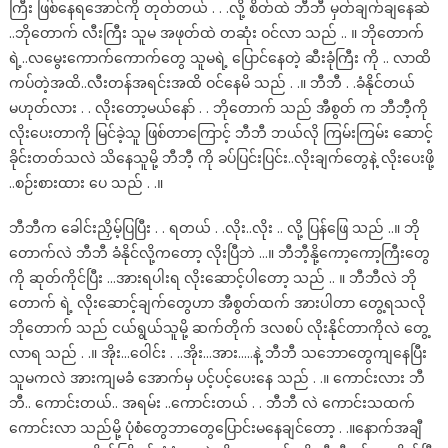
ကြီး ဖြစ်နေရအောင်ကို တုတ်တယ် . . .လို့ စိတ်ထဲ ဘီဘီ မှတ်ချက်ချနေဆဲ
..ဘိုတောက် လီးကြီး သူမ အဖုတ်ထဲ တဆုံး ဝင်လာ သည် .. ။ ဘိုတောက်
ရဲ့..လမွေးကောက်ကောက်တွေ သူမရဲ့ ပြောင်နေတဲ့ ဆီးခုံကြီး ကို .. လာထိ
ကပ်တဲ့အထိ..လီးတန်အရင်းအထိ ဝင်နေမိ သည် . .။ ဘီဘီ . .ခံနိုင်တယ်
မဟုတ်လား . . လိုးတော့မယ်နော် . . ဘိုတောက် သည် အီစွတ် က ဘီဘီ့ကို
လိုးပေးတာကို မြင်ခဲ့သူ ဖြစ်တာကြောင့် ဘီဘီ ဘယ်လို ကြမ်းကြမ်း ဆောင့်
ခိုင်းတတ်သလဲ သိနေသူမို့ ဘီဘီ့ ကို ခပ်ပြင်းပြင်း..လိုးချက်တွေနဲ့ လိုးပေးဖို့
..စဉ်းစားထား ပေ သည် . .။
ဘီဘီက ခေါင်းညှိမ့်ပြပြီး . . ရတယ် . .လိုး..လိုး .. လို့ ပြန်ဖြေ သည် ..။ ဘို
တောက်လဲ ဘီဘီ ခံနိုင်လို့ကတော့ လိုးပြီဘဲ …။ ဘီဘီ့နို့ကော့ကော့ကြီးတွေ
ကို ဆုတ်ကိုင်ပြီး …အားရပါးရ လိုးဆောင့်ပါတော့ သည် .. ။ ဘီဘီလဲ ဘို
တောက် ရဲ့ လိုးဆောင့်ချက်တွေဟာ အီစွတ်ထက် အားပါတာ တွေ့ရသလို
ဘိုတောက် သည် ငယ်ရွယ်သူမို့ ဆက်တိုက် ဒလစပ် လိုးနိုင်တာကိုလဲ တွေ့
လာရ သည် . .။ အိုး…ဝေါင်း . ..အိုး…အား…..နဲ့ ဘီဘီ သဘောတွေကျနေပြီး
သူမကလဲ အားကျမခံ အောက်မှ ပင့်ပင့်ပေးနေ သည် . .။ ကောင်းလား ဘီ
ဘီ.. ကောင်းတယ်.. အရမ်း ..ကောင်းတယ် . . ဘီဘီ လဲ ကောင်းသထက်
ကောင်းလာ သည်မို့ ပုံစံတွေဘာတွေပြောင်းမနေချင်တော့ . .။နောက်အချီ