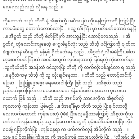
ရေရေလည်လည် လိုးနေ သည် .။
ဘိုတောက် သည် ဘီဘီ နဲ့ အီစွတ်တို့ အပီအပြင် လိုးနေကြတာကို ကြည့်ပြီး
ကာမမီးတွေ တောက်လောင်လာပြီ .. ။ သူ့ လီးကြီး မှာ မတ်မတ်တောင် နေပြီ
. .။ အီစွတ် သည် ဘီဘီ့ စိတ်ကြိုက် အားသွန်ပြီး ဆောင့်လေသည် . .။ အီ
စွတ်ရဲ့ တွဲလောင်းကျနေတဲ့ ေ၈ွးစိနှစ်လုံး သည် ဘီဘီ့ ဖင်ကြားကို ဗျတ်က
နဲဗျတ်ကနဲ ဆီးချက် မှန်မှန် ရိုက်ခတ်နေ သည် . .အီစွတ်ရဲ့လီးမဲမဲကြီး..ဖါတ
မာ့စောက်ပတ်ကြီးထဲ အဝင်အထွက် လုပ်နေတာကို မြင်ရတဲ့ ဘိုတောက်မှာ
..သူကိုယ်တိုင် အခန်းထဲ ဝင်သွားပြီး ဘီဘီ့ ကို တက်လိုးပစ်ချင်လာ ရ သည်
. .။ နဂိုထဲကမှ ဘီဘီ့ ကို သူ လိုးချင်နေတာ . .။ ဘီဘီ သည် တောင့်တင်းစို
ပြေဆဲ . .ဖြူဖြူဖွေးဖွေး ရေဆေးငါးကြီး ဖြစ် သည် . .။အီစွတ် သည်
ညစ်ပတ်စုတ်ပြတ်ကာ ပေပေတေတေ နံနံစော်စော် နေသော ကုလားတ
ယောက် ဖြစ် သည် ..။ ဘီဘီ သည် အရမ်းကို ဆာနေလိုက အီစွတ်လို
ကုလားကို ကုန်းတာ ဖြစ်မည် . .။ ဒီအချိန်မှာ ဘီဘီ သည် ပြီးချင်လာလို့
လေးဘက်ထောက် ကုန်းပေးတဲ့ ပုံစံနဲ့ ပြီးလေ့မရှိတာကြောင့် .အီစွတ်ကိုသူ
ပက်လက်လှန်ပေးမည်. .သူ့..ခြေထောက်တွေကို ပုခုံးပေါ်ထမ်းတင်ပြီး လိုး
ပေးဖို့ ပြောလိုက်ပြီး ..ကုန်းနေရာ က ပက်လက်လှန် အိပ်လိုက် သည် . .။
သူမ ပေါင်တန်ဖြူကြီးတွေ ကို အစွမ်းကုန် ကားပေးလိုက် ပြီး .. “လိုးစမ်း အီ