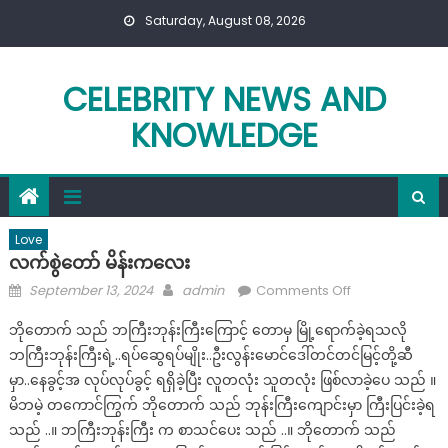
Skip
Saturday, August 08, 2026
to
content
CELEBRITY NEWS AND
KNOWLEDGE
Love
လက်စွဲတော် မိန်းကလေး
Posted
Author
on
September 13, 2024
admin
Comments Off
on
လက်စွဲ
ဘိုတောက် သည် ဘကြီးဘုန်းကြီးကြောင့် တောမှ မြို့ရောက်ခဲ့ရသလို
တော်
ဘကြီးဘုန်းကြီးရဲ့..ရပ်ဆွေရပ်မျိုး..ဦးလွန်းမောင်ဒေါ်တင်တင်မြင့်တို့ဆီ
မိန်းကလေး
မှာ..နေခွင့်အ လုပ်လုပ်ခွင့် ရရှိခဲ့ပြီး လူတလုံး သူတလုံး ဖြစ်လာခဲ့ပေ သည် ။
မိဘမဲ့ တကောင်ကြွက် ဘိုတောက် သည် ဘုန်းကြီးကျောင်းမှာ ကြီးပြင်းခဲ့ရ
သည် ..။ ဘကြီးဘုန်းကြီး က စာသင်ပေး သည် ..။ ဘိုတောက် သည်