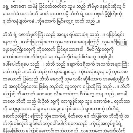
ရှေ့ ခဏခဏ ထမိန် ပြင်ဝတ်တတ်ရာ သူမ သည် အိမ်မှာ နေရင်းဆိုလျှင်
အောက်ခံ ဘောင်းဘီ မဝတ်တတ်တာမို့ ဘီဘီ ရဲ့ စောက်ဖုတ်မို့မို့ကြီးကို
ဖျတ်ကနဲဖျတ်ကနဲ ..ဘိုတောက် မြင်တွေ့ရ တတ် သည် ..။
ဘီဘီ ရဲ့ စောက်ဖုတ်ကြီး သည် အမွေး ရိပ်ထားပုံရ သည် . .။ ပြောင်ရှင်း
နေသည် …။ ဝင်းဖြူလွန်းသော သူမ အသားအရေကြောင့် ..သူမ ဖင်ဖြူဖြူ
ဖွေးဖွေးကြီးတွေကို ဘိုတောက် မြင်ရသောအခါ ..ဒီဖင်ကြီးတွေကို
ကောင်းကောင်း ကိုင်တွယ် ဆုတ်နယ်လိုက်ချင်စိတ်တွေ တဖွါးဖွါး
ပေါ်ပေါက်ရပေ သည် ..။ ဘီဘီ သည် ချောက်ဒရီထက် အသက်အများကြီး
ငယ် သည် ..။ ဘီဘီ သည် လဲ ရုပ်ချောချော ..ကိုယ်လုံးလှလှ မဂို ကုလားမ
တယောက် ဖြစ်သည် ဘီဘီ ချောလို့ သူမ သမီး ဆိုဖီယာက အမေနဲ့တူပြီး ဒီ
လို အလှပိုင်ရှင်လေး ဖြစ်ရ သည်လို့ လူတွေက ပြောဆိုကြ သည် . . ။ ဘီဘီ
ကြောင့် ဘိုတောက် ခဏခဏ လီးတောင်ကာ စိတ်တွေ ထရ သည် ..။တခါ
တလေ ဘီဘီ သည် မီးဖိုထဲ သူ့ကို လာကူခိုင်းရာ သူမ အောက်စ .. လွတ်တာ
ကို တွေ့ရသောအခါများမှာ အမွေး ပြောင်အောင် ရှင်းထားတဲ့ ဘီဘီရဲ့
စောက်ဖုတ်ကြီး ကြောင့် ဘိုတောက်ရဲ့ စိတ်တွေ ဖေါက်ပြန်ကာ ဘီဘီ့ကို တ
က်လိုးပစ်လိုက်ချင်စိတ်တွေပေါ်ပေါက်ရလေသည်.။.ကိုယ့်အလုပ်ရှင်ရဲ့
မိန်းမဖြစ်တာ ကြောင့်မကောင်းတတ်တာရယ်…သဘောမတူဘဲအော်လိုက်