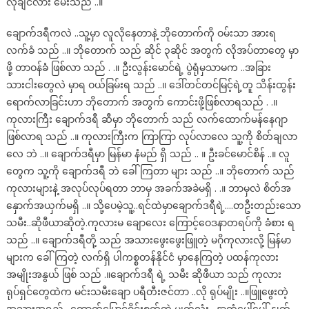
လိုချင်လား မေးသည် ..။
ချောက်ဒရီကလဲ ..သူ့မှာ လူလိုနေတာနဲ့ ဘိုတောက်ကို ဝမ်းသာ အားရ
လက်ခံ သည် ..။ ဘိုတောက် သည် ဆိုင် ၃ဆိုင် အတွက် လိုအပ်တာတွေ မှာ
ဖို့ တာဝန်ခံ ဖြစ်လာ သည် . .။ ဦးလွန်းမောင်ရဲ့ ပွဲရုံမှသာမက ..အခြား
သားငါးတွေလဲ မှာရ ဝယ်ခြမ်းရ သည် ..။ ဒေါ်တင်တင်မြင့်ရဲ့တူ သိန်းထွန်း
ရောက်လာခြင်းဟာ ဘိုတောက် အတွက် ကောင်းဖို့ဖြစ်လာရသည် . .။
ကုလားကြီး ချောက်ဒရီ ဆီမှာ ဘိုတောက် သည် လက်ထောက်မန်နေဂျာ
ဖြစ်လာရ သည် ..။ ကုလားကြီးက ကြာကြာ လုပ်လာလေ သူ့ကို စိတ်ချလာ
လေ ဘဲ ..။ ချောက်ဒရီမှာ မြန်မာ နံမည် ရှိ သည် .. ။ ဦးခင်မောင်စိန် ..။ လူ
တွေက သူ့ကို ချောက်ဒရီ ဘဲ ခေါ်ကြတာ များ သည် ..။ ဘိုတောက် သည်
ကုလားများနဲ့ အလုပ်လုပ်ရတာ ဘာမှ အခက်အခဲမရှိ . .။ ဘာမှလဲ စိတ်အ
နှောက်အယှက်မရှိ ..။ သို့ပေမဲ့သူ့..ရင်ထဲမှာချောက်ဒရီရဲ့….တဦးတည်းသော
သမီး..ဆိုဖီယာဆိုတဲ့.ကုလားမ ချောလေး ကြောင့်ဝေဒနာတရပ်ကို ခံစား ရ
သည် ..။ ချောက်ဒရီတို့ သည် အသားဖွေးဖွေးဖြူတဲ့ မဂိုကုလားလို့ မြန်မာ
များက ခေါ်ကြတဲ့ လက်ရှိ ပါကစ္စတန်နိုင်ငံ မှာနေကြတဲ့ ပထန်ကုလား
အမျိုးအနွယ် ဖြစ် သည် .။ချောက်ဒရီ ရဲ့ သမီး ဆိုဖီယာ သည် ကုလား
ရုပ်ရှင်တွေထဲက မင်းသမီးချော ပရီတီးဇင်တာ ..လို ရုပ်မျိုး ..။ဖြူဖွေးတဲ့