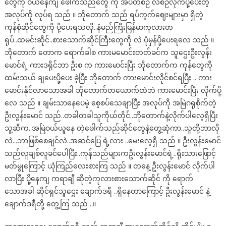
တွေကို ဝယ်နေကျ ဖေါက်သည်တွေ ကို အပတ်စဉ် လစဉ်လိုက်ပို့ပေးတဲ့
အလုပ်ကို လုပ်ရ သည် ။ ဘိုတောက် သည် ရပ်ကွက်ဈေးများမှာ ရှိတဲ့
ကုန်စုံဆိုင်တွေကို ပို့ပေးရသလို..နံမည်ကြီးမြန်မာကုလားတ
ရုပ်..ထမင်းဆိုင်..စားသောက်ဆိုင်ကြီးတွေကို လဲ ပုံမှန်ပို့ပေးရလေ သည် ။
ဘိုတောက် တောက ရောက်ခါစ ကားမမောင်းတတ်ခင်က သူဌေးဦးလွန်း
မောင်ရဲ့ ကားဒရိုင်ဘာ ဦးစ က ကားမောင်းပြီး ဘိုတောက်က ကုန်တွေကို
ထမ်းသယ် ချပေးပို့ပေး ခဲ့ပြီး ဘိုတောက် ကားမောင်းလိုင်စင်ရပြီး .. ကား
မောင်းနိုင်လာသောအခါ ဘိုတောက်တယောက်ထဲဘဲ ကားမောင်းပြီး လိုက်ပို့
လေ သည် ။ ချမ်းသာနေပေမဲ့ စေ့စပ်သေချာပြီး အလုပ်ကို အမြဲဂရုစိုက်တဲ့
ဦးလွန်းမောင် သည်..တခါတခါသူကိုယ်တိုင်..ဘိုတောက်နဲ့လိုက်ပါလေ့ရှိပြီး
သူ့ဆီက..အမြဲဝယ်ယူနေ တဲ့ဖေါက်သည်ဆိုင်တွေနဲ့တွေ့ဆုံကာ..သူတို့ဘာလို
လဲ…ဘာဖြစ်စေချင်လဲ..အဆင်ပြေ ရဲ့လား ..မေးလေ့ရှိ သည် ။ ဦးလွန်းမောင်
သည်လူချစ်လူခင်ပေါပြီး..ကုန်သည်များကဦးလွန်းမောင်ရဲ့..ရိုးသားဖြောင့်
မတ်မွုကြောင့် ယုံကြည်လေးစားကြ သည် ။ တနေ့ ဦးလွန်းမောင် လိုက်ပါ
လာပြီး ပို့နေကျ ကရာချီ ဆိုတဲ့ကုလားစားသောက်ဆိုင် ကို ရောက်
သောအခါ ဆိုင်ရှင်သူဌေး ချောက်ဒရီ ..ရှိနေတာကြောင့် ဦးလွန်းမောင် နဲ့
ချောက်ဒရီတို့ တွေ့ကြ သည် ..။