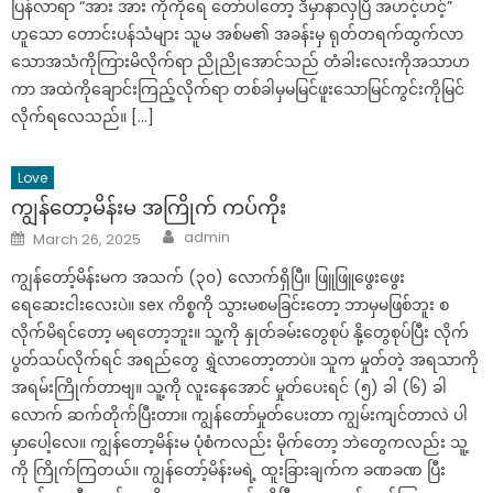
ပြန်လာရာ “အား အား ကိုကိုရေ တော်ပါတော့ ဒီမှာနာလှပြီ အဟင့်ဟင့်”
ဟူသော တောင်းပန်သံများ သူမ အစ်မ၏ အခန်းမှ ရုတ်တရက်ထွက်လာ
သောအသံကိုကြားမိလိုက်ရာ ညိုညိုအောင်သည် တံခါးလေးကိုအသာဟ
ကာ အထဲကိုချောင်းကြည့်လိုက်ရာ တစ်ခါမှမမြင်ဖူးသောမြင်ကွင်းကိုမြင်
လိုက်ရလေသည်။ […]
Love
ကျွန်တော့မိန်းမ အကြိုက် ကပ်ကိုး
Author
Posted
admin
March 26, 2025
on
ကျွန်တော့်မိန်းမက အသက် (၃၀) လောက်ရှိပြီ။ ဖြူဖြူဖွေးဖွေး
ရေဆေးငါးလေးပဲ။ sex ကိစ္စကို သွားမစမခြင်းတော့ ဘာမှမဖြစ်ဘူး စ
လိုက်မိရင်တော့ မရတော့ဘူး။ သူ့ကို နှုတ်ခမ်းတွေစုပ် နို့တွေစုပ်ပြီး လိုက်
ပွတ်သပ်လိုက်ရင် အရည်တွေ ရွှဲလာတော့တာပဲ။ သူက မှုတ်တဲ့ အရသာကို
အရမ်းကြိုက်တာဗျ။ သူ့ကို လူးနေအောင် မှုတ်ပေးရင် (၅) ခါ (၆) ခါ
လောက် ဆက်တိုက်ပြီးတာ။ ကျွန်တော်မှုတ်ပေးတာ ကျွမ်းကျင်တာလဲ ပါ
မှာပေါ့လေ။ ကျွန်တော့မိန်းမ ပုံစံကလည်း မိုက်တော့ ဘဲတွေကလည်း သူ့
ကို ကြိုက်ကြတယ်။ ကျွန်တော့်မိန်းမရဲ့ ထူးခြားချက်က ခဏခဏ ပြီး