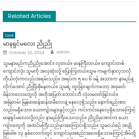
Related Articles
Love
မာနရှင်မလေး ညိုညို
Author
Posted
admin
October 20, 2024
on
သူမနာမည်ကညိုညိုအောင်။ လှတယ်။ မာနကြီးတယ်။ ကျောင်းတစ်
ကျောင်းလုံး သူမကို အလှဆုံးလို့ ပြောကြတယ်။သူမ ကမျက်နှာလှသလို
ကိုယ်လုံးကလည်းအရမ်းသည်။ အရပ်က ၅ ပေ ၆ ခန့် အသားက နာမည်နဲ့
လိုက်အောင် ညိုပြီးစိုနေတယ်။ သူမရဲ့ ထူးခြားချက်ကတော့ အခုခတ်
မိန်းကလေးတွေလို အတိုအပြတ် ဘောင်းဘီ လုံးဝမဝတ်ခြင်းပင်။
အမြဲတမ်း မြန်မာဆန်ဆန်ထမီလေးနဲ့ နေလေ့ရှိသည်။ နောက်ရည်းစား
လည်းမရှိသေး။ ယောကျ်ားများနှင့်လည်း ကင်းကင်းနေလေ့ရှိသောကြောင့်
မာနရှင်မလေးလို့လည်း နာမည်ကြီးသေးသည်။ ညိုညိုအောင်က ယော
ကျ်ားတွေကို အထင်မကြီးသည်မှာအကြောင်းရှိသည်။ သူမငယ်စဉ် အပျို
ဖြစ်ခါစ ၁၃ နှစ်လောက်တွင် ကျောင်းမှအစည်းအဝေးရှိသောကြောင့်အိမ်သို့