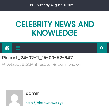
Skip
Thursday, August 06, 2026
to
content
CELEBRITY NEWS AND
KNOWLEDGE
Picsart_24-02-11_15-00-52-847
Posted
Author
on
February 11, 2024
admin
Comments Off
on
Picsart_24-
02-
11_15-
00-
52-
admin
847
http://hlatawnews.xyz