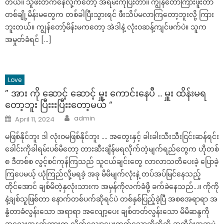
တယ်။ သူဖီးတက်နေလို့ကတော့ အရမ်းကိုပြီးတာ။ ကျွန်တော်ကြားဖူးတာ
တစ်ချို့မိန်းမတွေက တစ်ခါပြီးသွားရင် ဖီးသိပ်မလာကြတော့ဘူးလို့ ကြား
ဘူးတယ်။ ကျွန်တော့်မိန်းမကတော့ အဲဒါနဲ့ လုံးဝဆန့်ကျင်ဖက်ပဲ။ သူက
အမှုတ်ခံရင် […]
Love
” အား ကို ဆောင့် ဆောင့် မှူး ကောင်းနေပီ … မှူး ထိန်းမရ
တော့ဘူး ပြီးးးပြီးးတော့မယ် “
Author
Posted
admin
April 11, 2024
on
မဖြစ်နိုင်ဘူး ဒါ လုံးဝမဖြစ်နိုင်ဘူး …. အတွေးနှင့် ခါးခါးသီးသီးငြင်းဆန်ရင်း
ခေါင်းကိုခါရမ်းပစ်မိတော့ တားဆီးချိန်မရလိုက်တဲ့မျက်ရည်တွေက ဟိုတစ်
စ ဒီတစ်စ လွင့်စင်ကုန်ကြသည် သူငယ်ချင်းတွေ လာလာသတိပေးခဲ့ ပြောခဲ့
ကြပေမယ့် ယုံကြည်လို့မရခဲ့ အခု မိမိမျက်လုံးနဲ့ တပ်အပ်မြင်နေသည့်
တိုင်အောင် ချစ်မိတဲ့နှလုံးသားက အမှန်ကိုလက်ခံဖို့ ခက်ခဲနေသည်…။ ကိုကို
နဲ့ချစ်သူဖြစ်တာ နောက်တစ်ပက်ဆိုရင်ပဲ တစ်နှစ်ပြည့်ခဲ့ပြီ အစစအရာရာ အ
နွံတာခံလွန်းသော အရာရာ အလျော့ပေး ချစ်တတ်လွန်းသော မိမိဆန္ဒကို
အလေးအနက်ထားက လိုက်လျောပေးတတ်သောကိုကို့ကို အတိုင်းအဆမဲ့