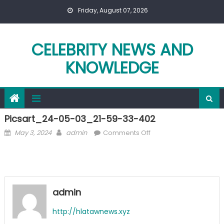
Skip
Friday, August 07, 2026
to
content
CELEBRITY NEWS AND
KNOWLEDGE
Picsart_24-05-03_21-59-33-402
Posted
Author
on
May 3, 2024
admin
Comments Off
on
Picsart_24-
05-
03_21-
59-
33-
admin
402
http://hlatawnews.xyz