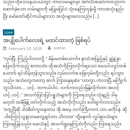
သည်။ ထိုဒေသနယ်ပယ်တွင် ကားလမ်းများမှာ အင်္ဂလိပ်ခေတ်ကတည်းက
ဖောက်ခဲ့သော လမ်းများကို မပြုမပြင်ပဲ သုံးနေကြတုန်းမို့ ကားအသုံးနည်း
ပြီး မော်တော်ဆိုင်ကယ်များသာ အသုံးများလေသည်။ […]
Love
အပျိုပေါက်လေးရဲ့ မထင်ထားတဲ့ ဖြစ်ရပ်
Author
Posted
admin
February 20, 2025
on
“လုပ်ပြီ…ကြည့်ပါလားလို့..” မိန်းမတစ်ယောက်။ နှာသံအပြည့်နှင့် ချွှဲနွဲ့စွာ
ပြောလိုက်သည့် စကားသံ။ ထိုအသံကိုကြားလိုက်ရသော မေသင်းလွင်တစ်
ယောက် ရင်သိမ့်တုန်သွားသည်။ လှမ်းလက်စ ခြေလှမ်းတို့လည်း ရပ်သွား
သည်။ အသံတွေကတော့ ဆက် ကြားနေရဆဲ။ “ဟာကွာ..ကဲလာပြီ..မကြိုက်
ဘူးသိလား….. ဟင့်.. တကယ်ပါပဲ.. လက်ကလည်းမြန်လိုက်တာ အဟင့်
ဟင့်..ဟင့်..” အသက်ပြင်းပြင်းရှူသံများကို ကြားရသည်။ လုံချည် ဒါမှ
မဟုတ် ထမီဖြန့် ဝတ်လိုက်သည့် အသံလိုလိုလည်း ပေါ်ထွက်လာသည်။
“တွေ့ပြီဆို ဒါပဲစိတ်ကူးနေတာပဲ အို.အမေ့..လက်ကြီးကလဲ..ဟာ..မကိုင်နဲ. ဆို
..ဒါကြောင့်သူနဲ့လာမတွေ့ချင်တာ..သိလား။” ထို့နောက် လှုပ်ရှားသံများ
ကြားရပြန်သည်။ မောသံနှင့် အသက်ရှုနေကြသံကိုလည်း ကြားရသည်။