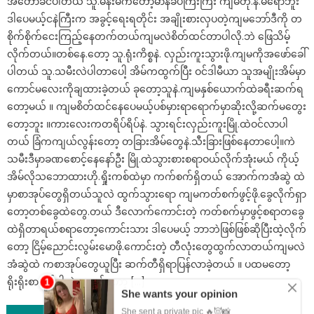
အတော်ခင်ပါတယ် သူ.မိန်းမကတော့မာနခပ်ကြီးကြီး ကျမတို.နဲ.မရောဘူး
ဒါပေမယ့်ငနဲကြီးက အခွင့်ရေးရတိုင်း အချိုးစားလှပတဲ့ကျမဘော်ဒီကို တ
စိုက်စိုက်ငေးကြည့်နေတက်တယ်ကျမလဲစိတ်ထင်တာပါလို.ဘဲ ဖြေသိမ့်
လိုက်တယ်။တစ်နေ.တော့ သူ.ရုံးကိစ္စနဲ. လှည်းကူးသွားဖို.ကျမကိုအဖော်ခေါ်
ပါတယ် သူ.သမီးလဲပါတာပေါ့ အိမ်ကထွက်ပြီး ဝင်ဒါမီယာ သူအမျိုးအိမ်မှာ
ကောင်မလေးကိုချထားခဲ့တယ် ခုတော့သူနဲ.ကျမနှစ်ယောက်ထဲခရီးဆက်ရ
တော့မယ် ။ ကျမစိတ်ထင်နေပေမယ့်ပစ်မှားရာရောက်မှာဆိုးလို့ဆက်မတွေး
တော့ဘူး ။ကားလေးကတရိပ်ရိပ်နဲ. သွားရင်းလှည်းကူးမြို.ထဲဝင်လာပါ
တယ် ခြံကကျယ်လွန်းတော့ တခြားအိမ်တွေနဲ.သီးခြားဖြစ်နေတာပေါ့။ကဲ
သမီးဒီမှာခဏစောင့်နေနော်ဦး မြို.ထဲသွားစားစရာဝယ်လိုက်အုံးမယ် ကိုယ့်
အိမ်လိုသဘောထားဟို.ရှိုးကစ်ထဲမှာ ကက်စက်ရှိတယ် အောက်ကအံဆွဲ ထဲ
မှာစာအုပ်တွေရှိတယ်သူလဲ ထွက်သွားရော ကျမကတ်စက်ဖွင့်ဖို.ခွေလိုက်ရှာ
တော့တစ်ခွေထဲတွေ.တယ် ဒီလောက်ကောင်းတဲ့ ကတ်စက်မှာဖွင့်စရာတခွေ
ထဲရှိတာရယ်စရာတော့ကောင်းသား ဒါပေမယ့် ဘာဘဲဖြစ်ဖြစ်ဆိုပြီးထဲ့လိုက်
တော့ ငြိမ့်ညောင်းလွမ်းမောဖို.ကောင်းတဲ့ တီလုံးတွေထွက်လာတယ်ကျမလဲ
အံဆွဲထဲ ကစာအုပ်တွေယူပြီး ဆက်တီရှိရာပြန်လာခဲ့တယ် ။ ပထမတော့
ရိုးရိုးစာအုပ်ပါဘဲ နောက်တော့ […]