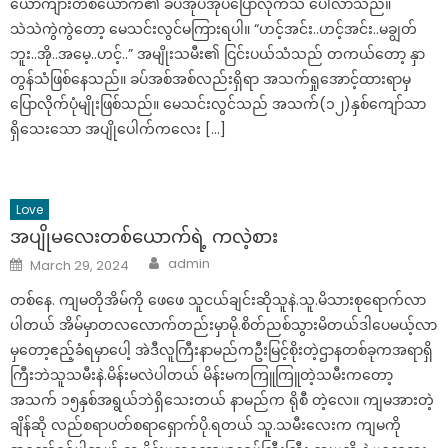
ယောက်ျားတစ်ယောက်၏ ခပ်အုပ်အုပ်ပြောလိုက်သံ ပေါ်လာသည်။
သဲသဲကွဲကွဲတော့ မေသင်းလွင်မကြားရပါ။ “ဟင့်အင်း..ဟင့်အင်း..မချွတ်
ဘူး..အို..အမေ့..ဟင့်..” အမျိုးသမီး၏ ငြင်းပယ်သံသည် တကယ်တော့ နှာ
တွန်သံဖြစ်နေသည်။ ခပ်အစ်အစ်လည်းရှိရာ အသက်ရှုအောင့်ထားရာမှ
ပြောလိုက်ပုံမျိုးဖြစ်သည်။ မေသင်းလွင်သည် အသက်(၁၂)နှစ်ကျော်သာ
ရှိသေးသော အပျိုပေါက်ကလေး […]
Love
အပျိုမလေးတစ်ယောက်ရဲ့ ကလဲ့စား
Author
Posted
admin
March 29, 2024
on
တစ်နေ. ကျမတိုအိမ်ကို ဖေဖေ သူငယ်ချင်းဆိုသူနဲ.သူ.မိသားစုရောက်လာ
ပါတယ် အိမ်မှာတလလောက်တည်းမှာမို.စိတ်ညစ်သွားမိတယ်ဒါပေမယ့်လာ
မှတော့ဧည့်ခံရမှာပေါ့ အဲဒီလူကြီးနာမည်ကဦးမြင့်စိုးတဲ့ဌာနတစ်ခုကအရာရှိ
ကြီးဘဲသူသမီးနဲ.မိန်းမလဲပါတယ် မိန်းမကကြူကြူတဲ့သမီးကတော့
အသက် ၁၅နှစ်အရွယ်ဘဲရှိသေးတယ် နာမည်က ရိုစီ တဲ့လေ။ ကျမအားတဲ့
ချိန်ဆို လည်စရာပတ်စရာရှောက်ပို.ရတယ် သူ.သမီးလေးက ကျမကို