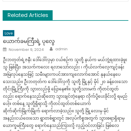
Related Articles
Love
ယောက်ခမကြီးရဲ့ ပုလွေ
Author
Posted
admin
November 9, 2024
on
ဦးဘတုတ်ရဲ့ဇနီး ဒေါ်ဒေါ်လှမှာ ငယ်စဉ်က သူတို့ နယ်က မယ်ဘွဲ့ရထားခဲ့ဖူး
သူ ဖြစ်ပြီး၊ အသက်ကလေး ရလာသော်လည်း ၊ ကိုယ်လက်လေ့ကျင့်ခန်း
အမြဲလုပ်နေသဖြင့် သမီးများကပင်အားကျလောက်အောင် နုနယ်နေပေ
သေးသည်။ ဦးဘတုတ်က ဒေါ်ဒေါ်လှကို သူတို့ မြို့နှင့် မိုင် ၂၀ ခန့်ဝေးသော
တိုင်းမြို့ကြီးကို သွားလည်ဖို့ ပြောနေ၏။ သူတို့သားမက် ကိုတင်ထွတ်
လည်း ရောက်နေသည်ဆိုတော့ သွားချင်တဲ့နေရာ လိုက်ပို့ပေးခိုင်းလို့ ရမည်
ပေါ့။ တစ်နေ့ သူတို့ရှိရာသို့ ကိုတင်ထွတ်တစ်ယောက်
ဆိုက်ဆိုက်မြိုက်မြိုက် ရောက်လာခဲ့သည်။ သူတို့ မြို့လေးမှ မိုင်
အနည်းငယ်ဝေးသော ရွာတစ်ရွာတွင် အလုပ်ကိစ္စအတွက် သွားစရာရှိရာမှ
ယောက္ခမကြီးတွေ ရောက်နေသည်ကြားလို့ လှည့်ဝင်လာခြင်း ဖြစ်လေ