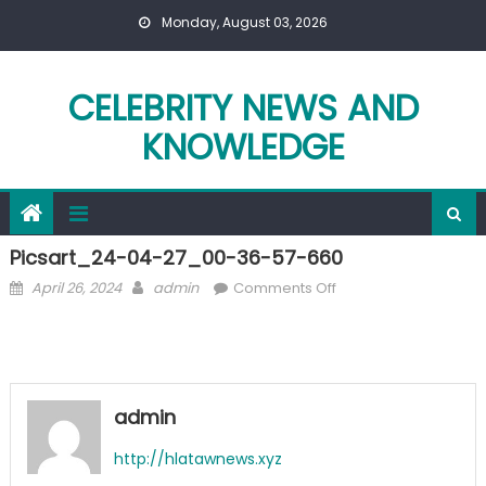
Skip
Monday, August 03, 2026
to
content
CELEBRITY NEWS AND
KNOWLEDGE
Picsart_24-04-27_00-36-57-660
Posted
Author
on
April 26, 2024
admin
Comments Off
on
Picsart_24-
04-
27_00-
36-
57-
admin
660
http://hlatawnews.xyz