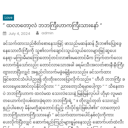
Love
” ထလာတော့လဲ ဘဘကြီးဟာကကြီးသားနော် “
Author
Posted
admin
July 4, 2024
on
ခင်သက်ထားသည်စိတ်စောနေသဖြင့် ဖာသည်မဆန်ဆန် ဦးဘ၏ပြော့ခွေ
နေသောလီးကြီးကို သူ၏လက်ချောင်းသွယ်သွယ်လေးများဖြင့်ဆွပေး
နေရာ မကြာမီမာကြောတောင့်တင်းလာ၏။မတောင်မီက ကြက်တက်လေး
လောက်ရှိသော်လည်း တောင်လာသောအခါ ခရမ်းသီးအလတ်စားနီးနီးကြီး
ထွားလာပြီးလျှင် အရှည်ငါးလက်မခွဲခန့်ရှိလေသည်။ ခင်သက်ထား
ခြင်ထောင်သံပါပါညု၍ တိုးတိုးလေးပြောလိုက်သည်။ ‘‘ ဟီဟိ ဘဘကြီး ခ
လေးမွေးအောင်လုပ်နိုင်လို့လား ’’ ‘‘ ညားတော့သိရမှာပေါ့ကွာ ’’ ‘‘ သိနေတာ
ပဲ ဘဘကြီးဟာက ထလဲမထ သေးလဲသေးနဲ့ မြန်မြန်လုပ်ပါ ဟိုမှာ လူမမာ
တယောက်လုံးပစ်ထားခဲ့ရတာ ဘဘကြီးရဲ့ ’’ ။ တိုလျှင်တုတ် သေးလျှင်
ရှည်ပါစေဟု မိန်းမတို့ဆုတောင်းပြည့် လီးပိုင်ရှင်ဖြစ်ပါ၏။‘‘ လာတော့လဲ
ဘဘကြီးဟာကကြီးသားနော် ’’ ခင်သက်ထားကပေါင်နှစ်လုံးကိုကား
ပေးလိုက်ပြီးလျှင် ဆောက်ရည်ကြည်များရွမှ်းနေသည့် ဆောက်ပတ်ထဲလီး