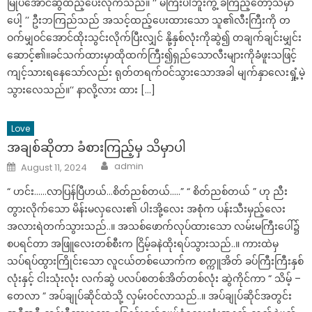
မြုပ်အောင်ဆွဲထည့်ပေးလိုက်သည်။ ‘‘ မကြီးပါဘူးကွဲ့ ခံကြည့်တော့သိမှာ
ပေါ့ ’’ ဦးဘကြည်သည် အသင့်ထည့်ပေးထားသော သူ၏လီးကြီးကို တ
ဝက်မျှဝင်အောင်ထိုးသွင်းလိုက်ပြီးလျှင် နို့နှစ်လုံးကိုဆွဲ၍ တချက်ချင်းမျှင်း
ဆောင့်၏။ခင်သက်ထားမှာထိုထက်ကြီး၍ရှည်သောလီးများကိုခံဖူးသဖြင့်
ကျင့်သားရနေသော်လည်း ရုတ်တရက်ဝင်သွားသောအခါ မျက်နှာလေးရှုံ့မဲ့
သွားလေသည်။‘‘ နာလို့လား ထား […]
Love
အချစ်ဆိုတာ ခံစားကြည့်မှ သိမှာပါ
Author
Posted
admin
August 11, 2024
on
“ ဟင်း……လာပြန်ပြီဟယ်…စိတ်ညစ်တယ်…..” “ စိတ်ညစ်တယ် ” ဟု ညီး
တွားလိုက်သော မိန်းမလှလေး၏ ပါးအို့လေး အစုံက ပန်းသီးမှည့်လေး
အလားရဲတက်သွားသည်..။ အသစ်ဖောက်လုပ်ထားသော လမ်းမကြီးပေါ်၌
စပရင်တာ အဖြူလေးတစ်စီးက ငြိမ့်ခနဲထိုးရပ်သွားသည်..။ ကားထဲမှ
သပ်ရပ်ထွားကြိုင်းသော လူငယ်တစ်ယောက်က စက္ကူအိတ် ခပ်ကြီးကြီးနှစ်
လုံးနှင့် ငါးသုံးလုံး လက်ဆွဲ ပလပ်စတစ်အိတ်တစ်လုံး ဆွဲကိုင်ကာ “ သိမ့် –
တေလာ ” အပ်ချုပ်ဆိုင်ထဲသို့ လှမ်းဝင်လာသည်..။ အပ်ချုပ်ဆိုင်အတွင်း