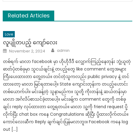
Related Articles
Love
လူပျိုတပည့် ကျော်လေး
Author
Posted
admin
November 2, 2024
on
တစ်ရက် မာလာ facebook မှာ ဟိုဟိုဒီဒီ လျှောက်ကြည့်နေတုန်း ဘွဲ့ယူတဲ့
ဓာတ်ပုံတစ်ခုမှာ သူငယ်ချင်းနဲ့ တပည့်တွေ like comment တွေအများ
ကြီးပေးထားတာ တွေ့တယ်။ တင်တဲ့သူကလည်း public privacy နဲ့ တင်
ထားတော့ မာလာ မြင်ရတာပေါ့။ State ကျောင်းတုန်းက တပည့်ဟောင်း
တစ်ယောက်ပါ။ မင်းခန့်တဲ့ သူနာမည်က။ သူတို့ ကိုးတန်းနဲ့ ဆယ်တန်းမှာ
မာလာ အင်္ဂလိပ်စာသင်ခဲ့တာပေါ့။ မင်းခန့်က comment တွေကို တစ်ခု
ချင်း reply လုပ်ထားတာ တွေ့ရတယ်။ မာလာ သူ့ကို friend request ပို့
လိုက်ပြီး chat box ကနေ Congratulations ဆိုပြီး ပို့ထားလိုက်တယ်။
ကောင်လေးဆီက Reply ချက်ချင်းပြန်မလာဘူး။ Facebook ကနေ log
out […]